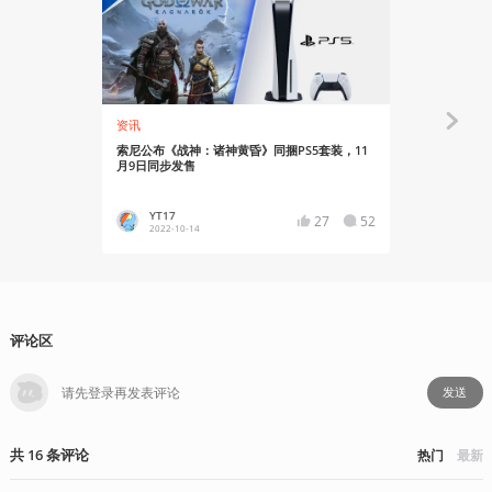
资讯
资讯
索尼公布《战神：诸神黄昏》同捆PS5套装，11
《战神 诸神
月9日同步发售
YT17
Asgor
27
52
2022-10-14
2022-10
评论区
发送
共
16
条
评论
热门
最新