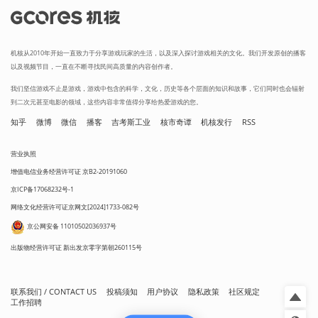
机核从2010年开始一直致力于分享游戏玩家的生活，以及深入探讨游戏相关的文化。我们开发原创的播客
以及视频节目，一直在不断寻找民间高质量的内容创作者。
我们坚信游戏不止是游戏，游戏中包含的科学，文化，历史等各个层面的知识和故事，它们同时也会辐射
到二次元甚至电影的领域，这些内容非常值得分享给热爱游戏的您。
知乎
微博
微信
播客
吉考斯工业
核市奇谭
机核发行
RSS
营业执照
增值电信业务经营许可证 京B2-20191060
京ICP备17068232号-1
网络文化经营许可证京网文[2024]1733-082号
京公网安备 11010502036937号
出版物经营许可证 新出发京零字第朝260115号
联系我们 / CONTACT US
投稿须知
用户协议
隐私政策
社区规定
工作招聘