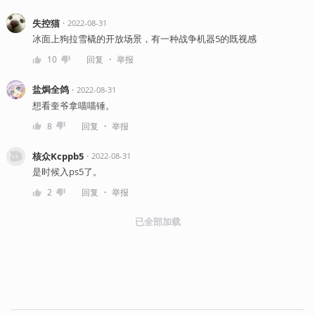
失控猫
・
2022-08-31
冰面上狗拉雪橇的开放场景，有一种战争机器5的既视感
・
10
回复
举报
盐焗全鸽
・
2022-08-31
想看奎爷拿喵喵锤。
・
8
回复
举报
核众Kcppb5
・
2022-08-31
是时候入ps5了。
・
2
回复
举报
已全部加载