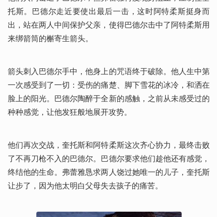
托斯。巴德尔走近要使出最后一击，这时阿特柔斯挺身而
出，站在两人中间保护父亲，使得巴德尔击中了阿特柔斯用
来绑箭筒的槲寄生箭头。
箭头刺入巴德尔手中，他身上的咒语终于破除。他人生中第
一次感受到了一切：受伤的痛楚、脚下雪花的冰冷，和洒在
脸上的阳光。巴德尔陶醉于全新的感触，之前从未感受过的
种种感觉，让他发狂般地展开攻势。
他们再次交战，奎托斯和阿特柔斯这次齐心协力，最终击败
了不再刀枪不入的巴德尔。巴德尔要求他们趁他还有感觉，
终结他的生命。弗蕾雅恳求两人饶过她唯一的儿子，奎托斯
让步了，因为他太明白父母失去孩子的痛苦。