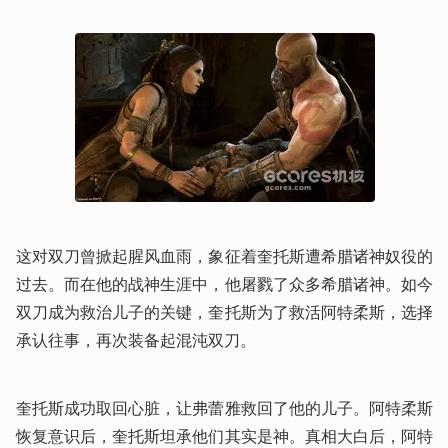
这对双刀曾掀起腥风血雨，象征着奎托斯遭希腊诸神奴役的
过去。而在他的战神生涯中，他屠戮了众多希腊诸神。如今
双刀成为救治儿子的关键，奎托斯为了救活阿特柔斯，选择
承认往事，再次装备起混沌双刀。
奎托斯成功取回心脏，让弗蕾雅救回了他的儿子。阿特柔斯
恢复意识后，奎托斯坦承他们其实是神。真相大白后，阿特