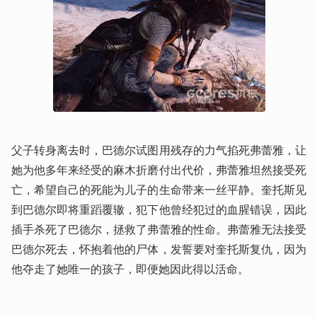
父子转身离去时，巴德尔试图用残存的力气掐死弗蕾雅，让
她为他多年来经受的麻木折磨付出代价，弗蕾雅坦然接受死
亡，希望自己的死能为儿子的生命带来一丝平静。奎托斯见
到巴德尔即将重蹈覆辙，犯下他曾经犯过的血腥错误，因此
插手杀死了巴德尔，拯救了弗蕾雅的性命。弗蕾雅无法接受
巴德尔死去，怀抱着他的尸体，发誓要对奎托斯复仇，因为
他夺走了她唯一的孩子，即便她因此得以活命。