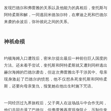
发现巴德尔和弗蕾雅的关系以及他能力的真相后，奎托斯与
阿特柔斯和解，一同逃回米德加尔特，在摩迪之死和巴德尔
来袭的余波后，弥补彼此之间的关系。
神祇命殒
约顿海姆入口遭毁后，密米尔提出最后一种前往巨人国度的
方法。还未着手尝试，奎托斯和阿特柔斯就又遭到同样逃出
赫尔海姆的巴德尔袭击，但这次弗蕾雅出手干涉其中。母亲
现身激起了巴德尔的愤怒，他不仅想杀死奎托斯和阿特柔
斯，还要向母亲复仇，报复她在他出生时施下咒语。
一同经历过九界旅程后，父子两人在这场战斗中合作无间，
他们共同击退了巴德尔，但弗蕾雅再度现身阻止，压制住奎