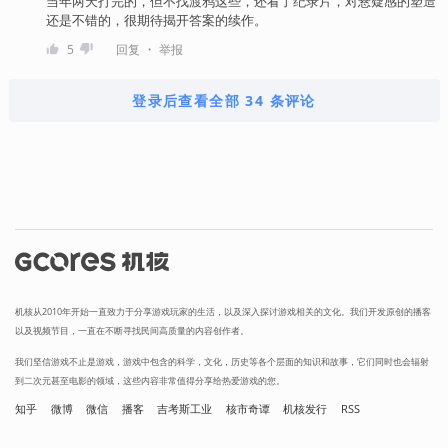
当年两天打完的，但不找渡鸦这些，还看了纪录片，对悬疑感的塑造
还是不错的，很期待揭开答案的续作。
・
5
回复
举报
登录后查看全部 34 条评论
机核从2010年开始一直致力于分享游戏玩家的生活，以及深入探讨游戏相关的文化。我们开发原创的播客
以及视频节目，一直在不断寻找民间高质量的内容创作者。
我们坚信游戏不止是游戏，游戏中包含的科学，文化，历史等各个层面的知识和故事，它们同时也会辐射
到二次元甚至电影的领域，这些内容非常值得分享给热爱游戏的您。
知乎
微博
微信
播客
吉考斯工业
核市奇谭
机核发行
RSS