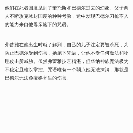
他们在死者国度见到了奎托斯和巴德尔过去的幻象。父子两
人不断攻克冰封国度的种种考验，途中发现巴德尔刀枪不入
的能力来自他母亲施下的咒语。
弗蕾雅在他出生时就了解到，自己的儿子注定要被杀死，为
防止巴德尔受到伤害，她施下咒语，让他不受任何魔法和物
理攻击所威胁。虽然弗蕾雅技艺精湛，但华纳神族魔法极为
不稳定且难以掌控。咒语唯有一个弱点她无法抹消，那就是
巴德尔无法免疫槲寄生的伤害。