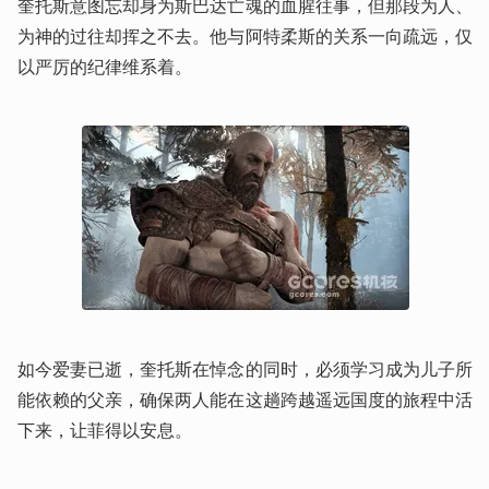
奎托斯意图忘却身为斯巴达亡魂的血腥往事，但那段为人、
为神的过往却挥之不去。他与阿特柔斯的关系一向疏远，仅
以严厉的纪律维系着。
如今爱妻已逝，奎托斯在悼念的同时，必须学习成为儿子所
能依赖的父亲，确保两人能在这趟跨越遥远国度的旅程中活
下来，让菲得以安息。