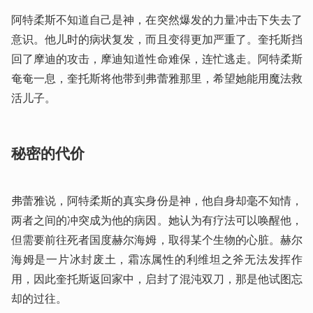
阿特柔斯不知道自己是神，在突然爆发的力量冲击下失去了
意识。他儿时的病状复发，而且变得更加严重了。奎托斯挡
回了摩迪的攻击，摩迪知道性命难保，连忙逃走。阿特柔斯
奄奄一息，奎托斯将他带到弗蕾雅那里，希望她能用魔法救
活儿子。
秘密的代价
弗蕾雅说，阿特柔斯的真实身份是神，他自身却毫不知情，
两者之间的冲突成为他的病因。她认为有疗法可以唤醒他，
但需要前往死者国度赫尔海姆，取得某个生物的心脏。赫尔
海姆是一片冰封废土，霜冻属性的利维坦之斧无法发挥作
用，因此奎托斯返回家中，启封了混沌双刀，那是他试图忘
却的过往。