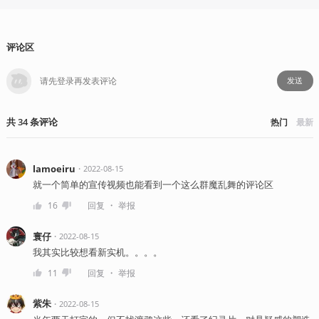
评论区
发送
共
34
条
评论
热门
最新
lamoeiru
・
2022-08-15
就一个简单的宣传视频也能看到一个这么群魔乱舞的评论区
・
16
回复
举报
寰仔
・
2022-08-15
我其实比较想看新实机。。。。
・
11
回复
举报
紫朱
・
2022-08-15