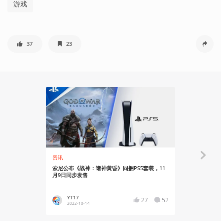
游戏
37
23
资讯
资讯
索尼公布《战神：诸神黄昏》同捆PS5套装，11
《战神 诸神
月9日同步发售
YT17
Asgor
27
52
2022-10-14
2022-10