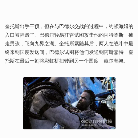
奎托斯出手干预，但在与巴德尔交战的过程中，约顿海姆的
入口被摧毁了。巴德尔轻易打昏试图攻击他的阿特柔斯，掳
走男孩，飞向九界之湖。奎托斯紧随其后，两人在战斗中最
终来到国度发送间，巴德尔试图将他们发送到阿斯嘉特，奎
托斯在最后一刻将彩虹桥扭转到另一个国度：赫尔海姆。