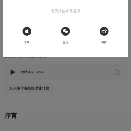
福音
使用其他账号登录
优秀美术雕琢的邪典世界；轻度玩法的成熟互补；深度有限的多维
体验。虽不惊艳，但仍旧亮眼。
 Sign in with Apple
2022-08-17
灯夜
苹果
微信
微博
本文系用户投稿，不代表机核网观点
收听本文
08:33
⚠️ 未经作者授权 禁止转载
序言