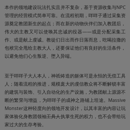
本作的领地建设玩法扎实且并不复杂，基于资源收集与NPC
管理的经营模式简单可靠。在流程初期，咩咩子通过采集资
源奠定教团新生的起点；而在新的动物伙伴们加入教团后，
伟大的主教又可以使唤其忠诚的役器——或是分配采集工
作、或是献上虔诚。教徒们日出而作日落而息，吃喝拉撒的
包袱完全甩给主教大人，还要保证他们有良好的生活条件，
以避免他们心生叛逆、堕入异端。
至于咩咩子大人本人，神祇铸造的躯体可是永恒的无偿工具
人；随着流程的推进，规模庞大的虔信教众将不断解锁丰富
的建筑与装饰、引入自动化的生产设施，为教团献上源源不
断的繁荣与增益，为咩咩子的成神之路铺上坦途。Massive 
Monster这种轻度向的领地开发设计，以其丰富的内容让玩
家体验化身教团领袖
工具人
执掌生死的权力，也不会带给玩
家过大的生存考验。