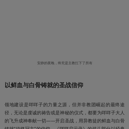
安静的夜晚，终究是主教扛下了所有
以鲜血与白骨铸就的圣战信仰
领地建设是咩咩子的力量之源，但并非教团崛起的最终途
径，无论是虔诚的祷告或是神秘的仪式，都要为咩咩子大人
的飞升成神奉献一切——开启圣战，用异教徒的鲜血与白骨
铸就“待终冠主”的信仰。《咩咩启示录》的战斗部分以经典