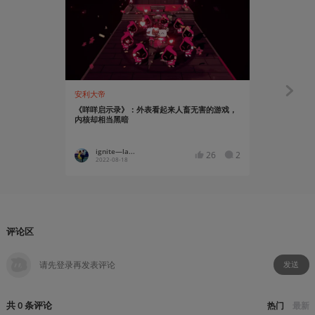
安利大帝
有感而发
《咩咩启示录》：外表看起来人畜无害的游戏，
《咩咩启示
内核却相当黑暗
黑喜羊羊
ignite—la...
游信
26
2
2022-08-18
2022-08
评论区
发送
共
0
条
评论
热门
最新