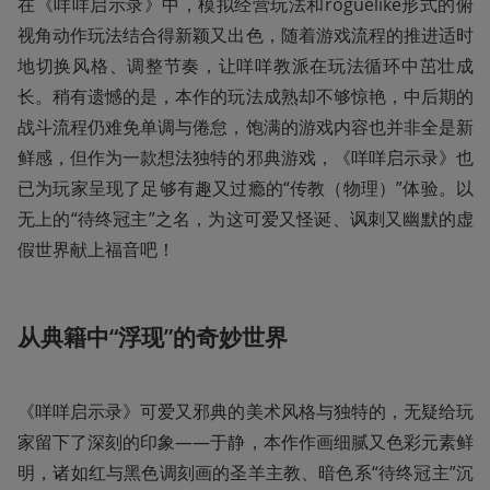
在《咩咩启示录》中，模拟经营玩法和roguelike形式的俯
视角动作玩法结合得新颖又出色，随着游戏流程的推进适时
地切换风格、调整节奏，让咩咩教派在玩法循环中茁壮成
长。稍有遗憾的是，本作的玩法成熟却不够惊艳，中后期的
战斗流程仍难免单调与倦怠，饱满的游戏内容也并非全是新
鲜感，但作为一款想法独特的邪典游戏，《咩咩启示录》也
已为玩家呈现了足够有趣又过瘾的“传教（物理）”体验。以
无上的“待终冠主”之名，为这可爱又怪诞、讽刺又幽默的虚
假世界献上福音吧！
从典籍中“浮现”的奇妙世界
《咩咩启示录》可爱又邪典的美术风格与独特的，无疑给玩
家留下了深刻的印象——于静，本作作画细腻又色彩元素鲜
明，诸如红与黑色调刻画的圣羊主教、暗色系“待终冠主”沉