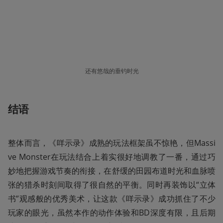
还有悠哉的垂钓时光
结语
整体而言，《咩示录》成熟的玩法框架虽不惊艳，但Massi
ve Monster在玩法结合上着实很好地调教了一番，通过巧
妙地把握游戏节奏的衔接，在舒缓的田园布道时光和血脉喷
张的猎杀时刻间取得了很自然的平衡。同时再装饰以“立体
书”观感般的优秀美术，让这款《咩示录》成功抓住了不少
玩家的眼光，虽然本作的动作体验和BD深度有限，且后期