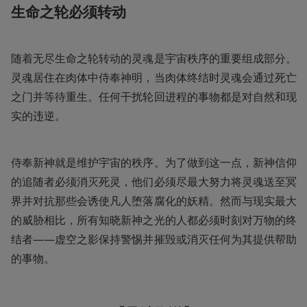
生命之轮必须转动
随着无尽生命之轮转动的灵魂是宇宙秩序的重要组成部分。
灵魂居住在肉体中侍奉神明，当肉体终结时灵魂会通过死亡
之门并等待重生。任何干扰轮回进程的事物都是对自然和现
实的违逆。
侍奉新神就是维护宇宙的秩序。为了做到这一点，新神信仰
的追随者必须消灭死灵，他们必须尽最大努力将灵魂送至冥
界并对抗那些会诱使凡人堕落腐化的妖精。然而与现实最大
的威胁相比，所有知晓新神之光的人都必须时刻对万物的终
结者——虚空之影保持警惕并摧毁或消灭任何为其提供帮助
的事物。