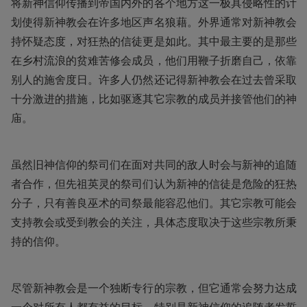
将新神信仰传播到帝国内外的各个地方这一极具侵略性的计
划使得新神教会在许多地区声名狼藉。外界通常对新神教会
持怀疑态度，对狂热的信徒更是如此。其中最主要的是那些
在乡村流浪的贫难苦修会成员，他们用鞭子折磨自己，依靠
别人的施舍度日。许多人仍然还记得新神教会在过去曾采取
十分激进的措施，比如驱逐其它宗教的成员并接管他们的神
庙。
虽然旧神信仰的祭司们在面对共同的敌人时会与新神的追随
者合作，但先祖英灵的祭司们认为新神的信徒是危险的狂热
分子，只有善良巫术的司祭最能容忍他们。其它宗教可能会
支持教会或受到教会的关注，具体态度取决于这些宗教所秉
持的信仰。
尽管新神教会是一个独断专行的宗教，但它通常会努力达成
一个对所有人都有益的目标。特别是新神信仰的追随者发誓