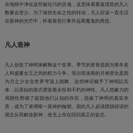
在地狱中净化这些被玷污的灵魂，这意味着重返现世的凡人
数量会变少。为了保持生命之轮的转动，凡人应该一直生活
在新神的光芒中，怀着善意行事并远离魔鬼的诱惑。
凡人造神
凡人创造了神明来解释这个世界。季节的更替是因为寒冬老
人和盛夏女王之间的权力斗争。塔尔塔洛斯的月相变化是因
为月之少女在世界穹顶上跳舞。这些神话赋予了神明以实
体，以原始的形式塑造着永恒和不朽的神性。凡人想象力的
局限性禁锢了超脱他们认知的存在，扭曲了神明的真实本
质，成为了束缚唯一真神的枷锁。因此凡人必须摆脱错误的
观念从而解放新神，使无上存在回归真正的姿态。