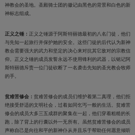
神教会的圣地。圣殿骑士团的徽记由黑色的背景和白色的新
神标志组成。
正义之锤：
正义之锤源于阿斯特丽德最初的八名门徒，他们
与先知一起旅行并保护她的安全。这些门徒的后代认为新神
教会需要强大的武力和坚定的决心来对抗其它敌对的宗教信
仰。正义之锤的成员发誓永远不使用锋利的武器，以铭记阿
斯特丽德斥责一位门徒砍断了一名袭击先知的圣光教会牧师
的手。
贫难苦修会：
贫难苦修会的成员们维护着第二真理，他们拒
绝接受舒适的文明社会，过着如同乞丐一般的生活。贫难苦
修会的成员大多三五成群的聚集在一起，他们穿着粗糙的长
跑，除了背上的行囊以外一无所有。虽然贫难苦修会的成员
声称自己是向往和平的新神仆从并且乐于帮助任何愿意倾听