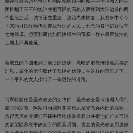
新神教会兴起与帝国刚刚站稳脚跟的时候——卡拉珊人的军
团推翻了巫王的统治并把可恨的高格人驱逐到大陆边缘的两
个世纪之后。城市还在重建、法治尚未恢复，从战争中幸存
下来的可怕怪物仍在袭扰帝国的人民，邪恶的暴行仍在蛮荒
之地肆虐。堕落和腐化如同快增生的毒瘤一样在皇帝统治的
土地上不断蔓延。
新成立的帝国走到了崩溃的边缘，黑暗的邪教传播着恶毒的
消息，腐化的信仰取代了曾经的信仰，在这样的背景之下，
一个平凡的女人指出了一条更好的道路。
阿斯特丽德是圣光教会的女牧师，圣光教会是卡拉珊人带到
茹尔的宗教。阿斯特丽德对非常厌恶圣光教会内部的腐败，
贪得无厌的牧师们不择手段地攫取着权力并把他们难以言说
的欲望隐藏在平静安宁的面具后面。贪婪的圣光教会用虚假
的承诺压榨着普通民众的每一滴血汗，比如让民众过上天堂