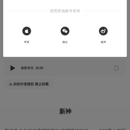
译介丨《魔王之影》世界设定：无常信仰—
第四章
使用其他账号登录
消灭异端，新神永存
2022-08-20
 Sign in with Apple
大葱蘸酱
苹果
微信
微博
本文系用户投稿，不代表机核网观点
收听本文
25:50
⚠️ 未经作者授权 禁止转载
新神