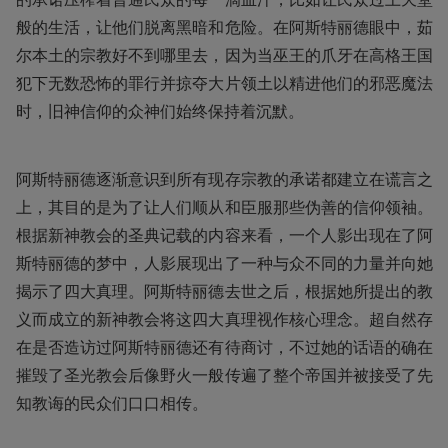
般的生活，让他们脱离黑暗和危险。在阿斯特丽德眼中，茹
尔本土的宗教好不到哪里去，因为当巫王的爪牙在高格王国
犯下无数恐怖的罪行并掠夺大片领土以精进他们的邪恶魔法
时，旧神信仰的众神们始终保持着沉默。
阿斯特丽德逐渐意识到所有现存宗教的承诺都建立在谎言之
上，其目的是为了让人们顺从和臣服那些伪善的信仰领袖。
根据新神教会的圣典记载的内容来看，一个人影出现在了阿
斯特丽德的梦中，人影展现出了一种与众不同的力量并向她
揭示了四大真理。阿斯特丽德去世之后，根据她所提出的教
义而成立的新神教会将这四大真理视作核心理念。超自然存
在是否造访过阿斯特丽德还有待商讨，不过她的话语的确在
摧毁了圣光教会后像野火一般传遍了整个帝国并被接受了先
知教诲的民众们口口相传。