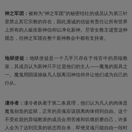
神之军团：
被称为“神之军团”的秘密结社的成员认为第三针
里禁止其它宗教的存在，因此虔诚的信徒有责任让所有世界
上所有的人皈依新神信仰以净化新神。尽管女教主谴责这种
观念，但神之军团在整个新神教会中都有支持者。
地狱使徒：
地狱使徒是一个几乎只存在于传言中的异端教
派，其成员认为新神只不过是他们的主人——魔鬼的面具之
一。魔鬼用阴谋操纵凡人脱离旧神信仰并让他们成为自己的
仆从。
凄冷者：
凄冷者执着于第二条真理，他们认为凡人的肉体是
魔鬼创造的监狱，正常的灵魂应该脱离肉体得到自由。这个
不受欢迎的异端教派的成员会用苦难和饥饿折磨自己，许多
人会为了达到完美的状态而自杀，即便灵魂只能自由一段时