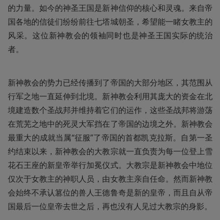
的力量。如今的神圣王国是新神信仰的核心和灵魂。来自帝
国各地的信徒们纷纷前往七塔城朝圣，希望能一睹女教主的
风采。这位新神教会的领袖同时也是神圣王国实际的统治
者。
新神教会的势力已经传播到了帝国的大部分地区，其范围从
行军之地一直延伸到北境。新神教会利用其庞大的资金在北
境建造数个圣战邦并维持着它们的运作，这些圣战邦将游荡
在荒芜之地中的死灵大军挡在了帝国的边境之外。新神教会
最重大的成就当属“征服”了帝国的首都凯克拉斯。自第一圣
约结束以来，新神教会的大教宗就一直负责为每一位登上雪
花石王座的新皇帝举行加冕仪式。大教宗是新神教会中地位
仅次于女教主的神职人员，由女教主亲自任命。然而新神教
会始终不承认篡位的兽人王德鲁奇是新的皇帝，而且自从帝
国最后一位皇帝去世之后，再也没有人见过大教宗的身影。