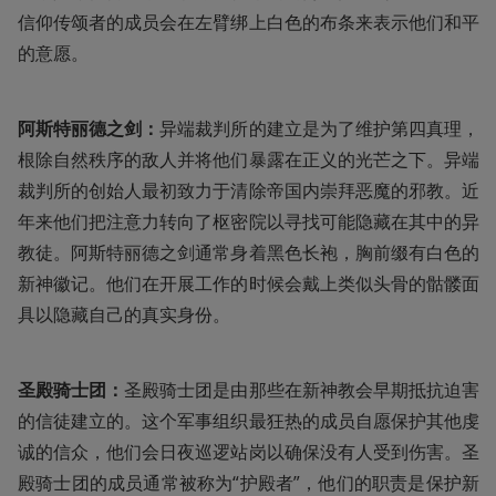
信仰传颂者的成员会在左臂绑上白色的布条来表示他们和平
的意愿。
阿斯特丽德之剑：
异端裁判所的建立是为了维护第四真理，
根除自然秩序的敌人并将他们暴露在正义的光芒之下。异端
裁判所的创始人最初致力于清除帝国内崇拜恶魔的邪教。近
年来他们把注意力转向了枢密院以寻找可能隐藏在其中的异
教徒。阿斯特丽德之剑通常身着黑色长袍，胸前缀有白色的
新神徽记。他们在开展工作的时候会戴上类似头骨的骷髅面
具以隐藏自己的真实身份。
圣殿骑士团：
圣殿骑士团是由那些在新神教会早期抵抗迫害
的信徒建立的。这个军事组织最狂热的成员自愿保护其他虔
诚的信众，他们会日夜巡逻站岗以确保没有人受到伤害。圣
殿骑士团的成员通常被称为“护殿者”，他们的职责是保护新