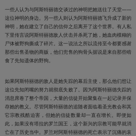
一些人认为与阿斯特丽德交谈过的神明把她送往了天堂——
这位神明的身边。另一些人则认为阿斯特丽德飞升成了新的
神明，她在建立了自己的信仰之后离开了这个世界。有人私
下里传言说阿斯特丽德敌人伏击并杀死了她，她血肉模糊的
尸体被野狗撕成了碎片。这一说法之所以流传至今都要感谢
那些出售圣物的商贩，他们兜售的狗骨头据说是来自那些啃
食了先知遗体的野狗。
如果阿斯特丽德的敌人是她失踪的幕后主使，那么他们想让
这位先知闭嘴的努力就彻底失败了。因为阿斯特丽德失踪的
消息席卷了整个帝国，大量的信徒开始聚集在一起记录并保
存她的教义。尽管阿斯特丽德的追随者面临着圣光教会和其
它宗教残酷迫害，但她的信徒数量却一直在增长。即便如
此，如果没有塔拉的罗兰国王，这个新兴的宗教可能早就消
亡在了历史当中。罗兰对阿斯特丽德的死亡表示了沉痛的哀