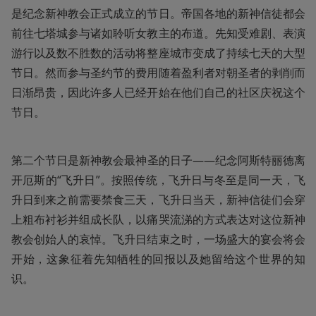
是纪念新神教会正式成立的节日。帝国各地的新神信徒都会
前往七塔城参与诸如聆听女教主的布道。先知受难剧、表演
游行以及数不胜数的活动将整座城市变成了持续七天的大型
节日。然而参与圣约节的费用随着盈利者对朝圣者的剥削而
日渐昂贵，因此许多人已经开始在他们自己的社区庆祝这个
节日。
第二个节日是新神教会最神圣的日子——纪念阿斯特丽德离
开厄斯的“飞升日”。按照传统，飞升日与冬至是同一天，飞
升日到来之前需要禁食三天，飞升日当天，新神信徒们会穿
上粗布衬衫并组成长队，以痛哭流涕的方式表达对这位新神
教会创始人的哀悼。飞升日结束之时，一场盛大的宴会将会
开始，这象征着先知牺牲的回报以及她留给这个世界的知
识。