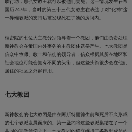
取行动，那么女教主就可以被他们罢免。这一情况发生在帝
国历247年，当时的第三十三代女教主在表达了对“化神”这
一异端教派的支持后被发现死在了她的房间内。
枢密院的七位大主教分别领导着一个教团，他们由负责处理
新神教会在帝国内外事务的主教团体选举产生。七大教团是
信众中牧师、教士和信徒的领导者，信众根据其所在地区和
社会地位可能会拥有不同的头衔，但这些头衔很少会在他们
居住的社区之外起作用。
七大教团
新神教会的七大教团是由在阿斯特丽德生前和死后不久形成
的七个教派发展而来的。第一圣约将这些教派集结在了一个
共同的宗教信仰之下。七大教团的确立维持了各教派成员的