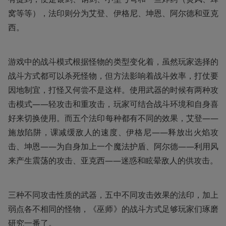
窝等等），法印则分为艾登、伊格尼、坤恩、阿尔德和亚克
西。
游戏中的战斗模式根据怪物的类型变化着，虽然玩家选择的
战斗方式都可以杀死怪物，但方法影响着战斗效率，打仗要
因地制宜，打怪又何尝不是这样。使用武器的时候有两种攻
击模式——轻攻击和重攻击，玩家可结合战斗环境和自身喜
好来切换使用。而五个法印每种都有不同的效果，艾登——
施放陷阱，课减缓敌人的速度、伊格尼——释放出火焰攻
击、坤恩——为自身加上一个魔法护盾、阿尔德——利用风
来产生震荡的攻击、亚克西——迷惑和眩晕敌人的供攻击。
三种不同攻击性质的武器，五中不同攻击效果的法印，加上
弱点各不相同的怪物，《巫师》的战斗方式足够玩家们琢磨
研究一番了。​