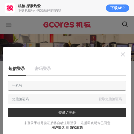
机核-探索热爱
下载APP
下载 机核App 浏览更多精彩内容
短信登录
密码登录
知识挖掘机
《巫师》系列回顾：赌徒CDPR的野心与挑
战
获取短信验证码
简单介绍《巫师》系列的由来以及CDPR艰难的发展历程
登录 / 注册
2015-06-10
Perssie
未登录手机号验证后将自动注册登录， 注册即表明你已同意
用户协议
和
隐私政策