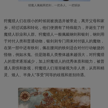
猎魔人佩戴两把剑，一把杀人、一把斩妖
狩魔猎人们在很小的时候就被挑选并被带走，离开父母和家
乡，经过试炼和转化，他们便拥有了特殊能力，并诞生了狩
魔猎人职业和人群。狩魔猎人一般佩戴钢剑和银剑，钢剑用
于对付人类和普通动物，银剑则专门用来对付骇人的魔物，
在第一部中还有铁剑，佩在腰间的铁剑适合对付行动敏捷的
怪物，例如水鬼。但是随着人类整体越来越强大，对狩魔猎
人的需求逐渐减少，加上狩魔猎人的优秀体质和能力，被普
通人畏惧和敌视，狩魔猎人们渐渐被视为非人类，从而和精
灵、矮人、半身人“享受”同等的歧视和差别待遇。