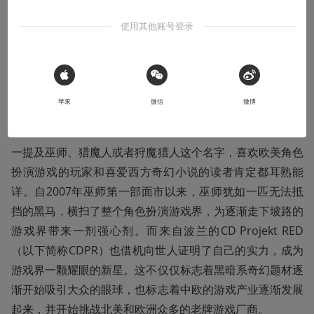
本文系用户投稿，不代表机核网观点
使用其他账号登录
收听本文
31:03
 Sign in with Apple
前言
苹果
微信
微博
一提及巫师、猎魔人或者狩魔猎人这个名字，喜欢欧美角色
扮演游戏的玩家和喜爱西方奇幻小说的读者肯定都耳熟能
详。自2007年巫师第一部面市以来，巫师犹如一匹无法抵
挡的黑马，横扫了整个角色扮演游戏界，为逐渐走下坡路的
游戏界带来一剂强心剂。而来自波兰的CD Projekt RED
（以下简称CDPR）也借机向世人证明了自己的实力，成为
游戏界一颗耀眼的新星。这不仅仅标志着黑暗系奇幻题材逐
渐开始吸引大众的眼球，也标志着中欧的游戏产业逐渐发展
起来，并开始挑战北美和欧洲众多的老牌游戏厂商。