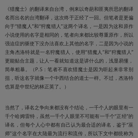
《猎魔士》的翻译来自台湾，例来以奇葩和匪夷所思的翻译
名而出名的台湾翻译，这次终于正经了一回。但笔者是更偏
向于“猎魔人”和“狩魔猎人”这两个译名，一是因为这和原作
小说使用的名字是相同的，笔者向来都比较尊重原作，所以
强迫症的驱使下没办法喜欢上其他的名字，二是因为小说的
主角杰洛特就是一名狩魔猎人，使用“猎魔人”和“狩魔猎人”
更能贴合主题，让人一看就知道这是讲什么的，浅显易懂，
简单粗暴。（P.S：笔者不喜欢猎魔士是因为听起来非常别
扭，听这名字就像一个中西结合的道士一样。不过，杰洛特
也算是中世纪的林正英了。）
当然了，译名之争向来都没有个结论，一千个人的眼里有一
千个哈姆雷特，虽然一千个人眼里不可能有一千个“正经”的
译名，但每个人心中都有自己认为最合适的译名，鉴于“巫
师”这个名字在大陆最为流行和流传，所以下文中都统称为