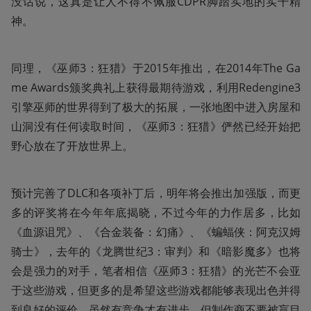
没话说，这真是让人不得不佩服CDPR脚踏实地的实干精
神。
同理，《巫师3：狂猎》于2015年推出，在2014年The Ga
me Awards颁奖典礼上获得最期待游戏，利用Redengine3
引擎巫师的世界得到了极大的拓展，一张地图中进入房屋和
山洞没有任何读取时间，《巫师3：狂猎》俨然已经开始把
野心放在了开放世界上。
预计完善了DLC和各项补丁后，明年将会推出加强版，而更
多的评奖将在今年年底揭晓，不过今年的力作居多，比如
《血源诅咒》、《合金装备：幻痛》、《蝙蝠侠：阿克汉姆
骑士》，去年的《龙腾世纪3：审判》和《暗影魔多》也将
会是强力的对手，笔者相信《巫师3：狂猎》的光芒不会亚
于这些游戏，但更多的是希望这些游戏都能够表现出色并得
到良好的评价。虽然有竞争才有进步，但制作商不要被盲目