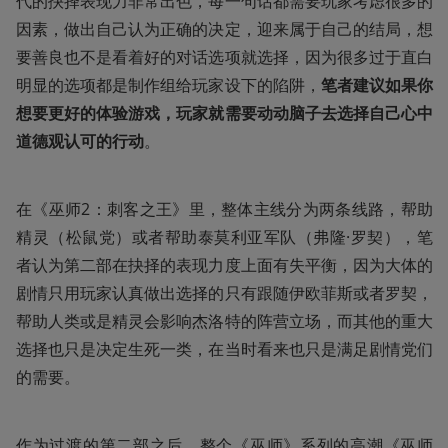
代的抉择表现力非常出色，每一句话都需要玩家考虑很多的
因素，做出自己认为正确的决定，迎来属于自己的结局，想
要善良也不是看着好的对话选项就选择，因为很多过于直白
明显的选项都是制作组给玩家设下的陷阱，
笔者建议如果你
想要更好的体验游戏，玩家就需要动动脑子去选择自己心中
道德观认可的行动
。
在《巫师2：刺客之王》里，整体主线分为两条线路，帮助
精灵（松鼠党）或者帮助泰莫利亚军队（弗隆·罗契），笔
者认为第二部在抉择的表现力度上面有失平衡，因为大体的
剧情只用玩家认真做出选择的只有跟随伊欧菲斯或者罗契，
帮助人类或是精灵会影响杰洛特的阵营立场，而其他的重大
选择也只是决定生死一类，在当时看来也只是满足剧情党们
的需要。
作为过渡的第二部之后，整个《巫师》系列的高潮《巫师