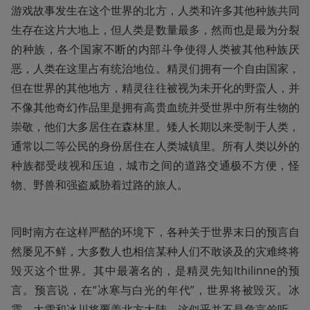
游戏故事发生在这个世界的北方，人类和许多其他种族共同
生存在这片大地上，但人类是数量最多，然而也是最为分裂
的种族，各个国家不断的内部斗争使得人类被其他种族厌
恶，人类在这里占有统治地位。精灵们拥有一个自由国家，
但在世界的其他地方，精灵往往被视为未开化的野蛮人，并
不像其他奇幻作品里是拥有高贵血统并受世界中所有生物的
崇敬，他们大多居住在森林里。矮人长期以来受制于人类，
通常以二等公民的身份居住在人类城镇里。所有人类以外的
种族都受歧视和压迫，城市之间的道路交通极不方便，怪
物、野兽和强盗威胁着过路的旅人。
同时南方在这样严酷的环境下，各种关于世界末日的预言自
然屡见不鲜，大多数人也相信某种人们不敢谈及的灾难终将
毁灭这个世界。其中最著名的，是精灵先知Ithilinne的预
言。预言说，在“冰寒与白光的年代”，世界将被毁灭。冰
霜、大雪和冰川将覆盖北方大陆。这似乎并不是危言耸听，