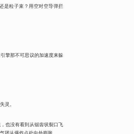
还是粒子束？用空对空导弹拦
船引擎那不可思议的加速度来躲
失灵。
舰，也没有看到从锯齿状裂口飞
气团从爆炸点处向外膨胀。