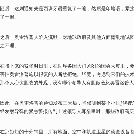
随后，这则通知先是西班牙语重复了一遍，然后是印地语，紧
了一遍。
之后，奥雷洛普人陷入沉默，对地球政府及其他方面慌乱地试
之不理。
在接下来的紧张时日里，在世界各国大门紧闭的国会大厦里，
害怕奥雷洛普施以报复的人断然拒绝。毕竟，考虑到它们的技
那令人心惊胆战的外观，没有哪个领导人有胆做激怒奥雷洛普人
因此，在奥雷洛普的通知发布三天后，当侦测到某个小国
[译者注
经发射导弹的紧急警报传到上述领导人耳朵里时，那些政府高层
在那短短的十分钟里，所有地面、空中和轨道卫星的侦查设备