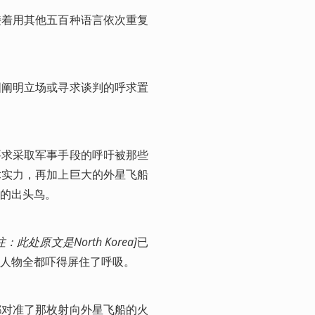
接着用其他五百种语言依次重复
图阐明立场或寻求谈判的呼求置
要求采取军事手段的呼吁被那些
术实力，再加上巨大的外星飞船
的出头鸟。
：此处原文是North Korea]
已
人物全都吓得屏住了呼吸。
都对准了那枚射向外星飞船的火