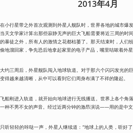
2013年4月
在小行星带之外首次观测到外星人舰队时，世界各地的城市爆
当天文学家计算出那些寂静无声的巨大飞船需要将近三周的时
的暴徒之外，所有人的激情之花都枯萎了。那天结束时，人们
偷地溜回家，争先恐后地拿起家里的电子产品，嘴里咕哝着外星
大约三周后，外星舰队闯入地球轨道。对于那六个闪闪发光的
变得越来越清晰，从中可以看到它们周身布满了不祥的隆起。
飞船刚进入轨道，就开始向地球进行无线播送。世界上各个角
一种不男不女的声音。经过近两分钟的激昂演说——用的是中文
只听轻轻的咔哒一声，外星人继续道：“地球上的人类，听好