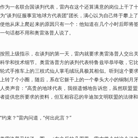
作为一名联合国谈判代表，雷内在这个还算满意的岗位上干了
为“谈判征服事宜地球方代表团”团长，满心以为自己终于攀上
使他从床上爬起来的原因只有一个：他知道在几个小时后即将
一句话都不用和奥雷洛普人说了。
按照上级指示，在谈判的第一天，雷内就要求奥雷洛普人交出
科学和技术细节。奥雷洛普方的谈判代表特鲁兹毕恭毕敬，它
轮式手推车上的三枝式仙人掌毛绒玩具极其相似。听到这个要
上转了个小圈，随后，系在它躯干上的一个拳头大小的铜制月
人类声音：“高贵的地球代表，我很遗憾地告诉您，虽然联盟
者提供您所要求的资料，但互相容忍的辛迪加文明联盟的法律和
“约束？”雷内问道，“何出此言？”