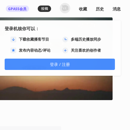
收藏
历史
消息
GPASS会员
登录机核你可以：
下载收藏播客节目
多端历史播放同步
发布内容动态/评论
关注喜欢的创作者
登录 / 注册