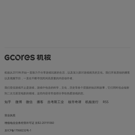
机核从2010年开始一直致力于分享游戏玩家的生活，以及深入探讨游戏相关的文化。我们开发原创的播客
以及视频节目，一直在不断寻找民间高质量的内容创作者。
我们坚信游戏不止是游戏，游戏中包含的科学，文化，历史等各个层面的知识和故事，它们同时也会辐射
到二次元甚至电影的领域，这些内容非常值得分享给热爱游戏的您。
知乎
微博
微信
播客
吉考斯工业
核市奇谭
机核发行
RSS
营业执照
增值电信业务经营许可证 京B2-20191060
京ICP备17068232号-1