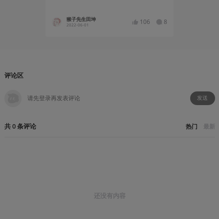
猴子先生田坤
kkingk
106
8
2022-06-01
2022-05
评论区
发送
共
0
条
评论
热门
最新
还没有内容