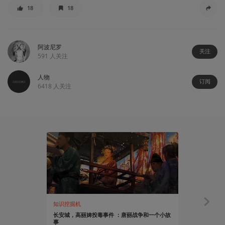
18
18
阿波尼罗
关注
591
人关注
人物
订阅
6418
人关注
知识挖掘机
知识挖掘机
长安城，高丽婢投毒事件 ：唐丽战争和一个小故
“咕噜”教授教
事