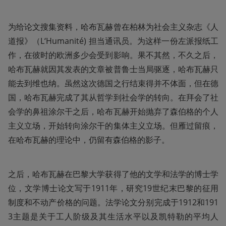
为给论文搜集资料，哈布瓦赫曾在柏林为社会主义杂志《人
道报》（L‘Humanité) 担当通讯员。为这样一份左派报纸工
作，在彼时的欧洲多少会受到影响。果不其然，不久之后，
哈布瓦赫就因其发表的文章被普鲁士当局驱逐，哈布瓦赫只
能去到维也纳。虽然这次德国之行结束得并不体面，但在德
国，哈布瓦赫完成了其从哲学到社会学的转向。在拜会了社
会学的鼻祖涂尔干之后，哈布瓦赫开始抛弃了森伯格的个人
主义立场，开始转向涂尔干的集体主义立场。但雁过留痕，
在哈布瓦赫的理论中，仍留有森伯格的影子。
之后，哈布瓦赫在巴黎大学获得了他的文学和法学的博士学
位，文学博士论文写于1911年，研究19世纪末巴黎的征用
制度和不动产价格的问题。法学论文分别完成于1912和191
3主题是关于工人阶级及其生活水平以及凯特勒的平均人