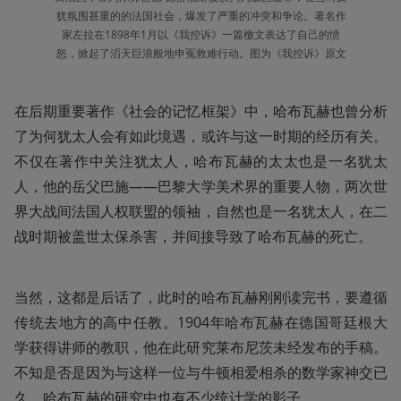
犹氛围甚重的的法国社会，爆发了严重的冲突和争论。著名作
家左拉在1898年1月以《我控诉》一篇檄文表达了自己的愤
怒，掀起了滔天巨浪般地申冤救难行动。图为《我控诉》原文
在后期重要著作《社会的记忆框架》中，哈布瓦赫也曾分析
了为何犹太人会有如此境遇，或许与这一时期的经历有关。
不仅在著作中关注犹太人，哈布瓦赫的太太也是一名犹太
人，他的岳父巴施——巴黎大学美术界的重要人物，两次世
界大战间法国人权联盟的领袖，自然也是一名犹太人，在二
战时期被盖世太保杀害，并间接导致了哈布瓦赫的死亡。
当然，这都是后话了，此时的哈布瓦赫刚刚读完书，要遵循
传统去地方的高中任教。1904年哈布瓦赫在德国哥廷根大
学获得讲师的教职，他在此研究莱布尼茨未经发布的手稿。
不知是否是因为与这样一位与牛顿相爱相杀的数学家神交已
久，哈布瓦赫的研究中也有不少统计学的影子。