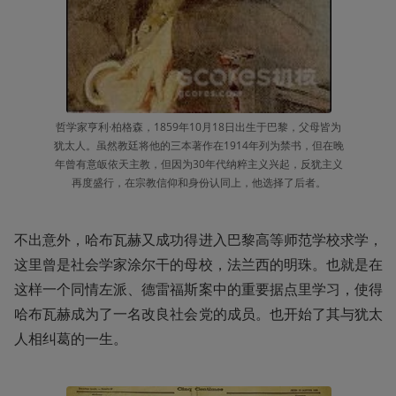
哲学家亨利·柏格森，1859年10月18日出生于巴黎，父母皆为
犹太人。虽然教廷将他的三本著作在1914年列为禁书，但在晚
年曾有意皈依天主教，但因为30年代纳粹主义兴起，反犹主义
再度盛行，在宗教信仰和身份认同上，他选择了后者。
不出意外，哈布瓦赫又成功得进入巴黎高等师范学校求学，
这里曾是社会学家涂尔干的母校，法兰西的明珠。也就是在
这样一个同情左派、德雷福斯案中的重要据点里学习，使得
哈布瓦赫成为了一名改良社会党的成员。也开始了其与犹太
人相纠葛的一生。