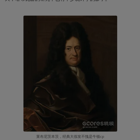
莱布尼茨本茨，经典大假发不愧是牛顿cp