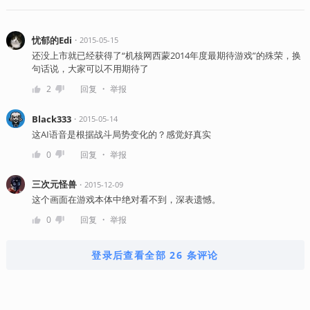
忧郁的Edi
・
2015-05-15
还没上市就已经获得了“机核网西蒙2014年度最期待游戏”的殊荣，换
句话说，大家可以不用期待了
・
2
回复
举报
Black333
・
2015-05-14
这AI语音是根据战斗局势变化的？感觉好真实
・
0
回复
举报
三次元怪兽
・
2015-12-09
这个画面在游戏本体中绝对看不到，深表遗憾。
・
0
回复
举报
登录后查看全部 26 条评论