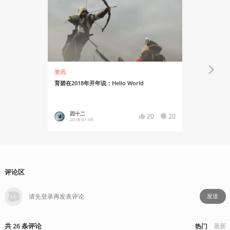
资讯
资讯
育碧在2018年开年说：Hello World
育碧订阅服务U
在云游戏平
四十二
YT17
20
20
2018-01-09
2020-10
评论区
发送
共
26
条
评论
热门
最新