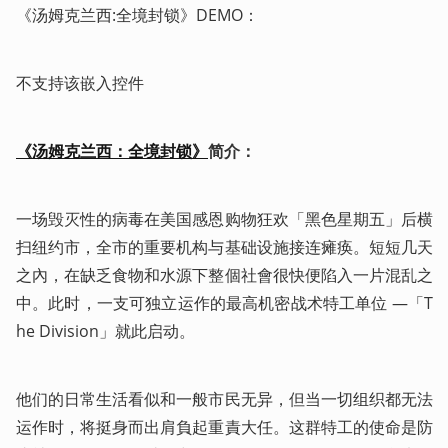
《汤姆克兰西:全境封锁》DEMO：
不支持该嵌入控件
《汤姆克兰西：全境封锁》
简介：
一场毁灭性的病毒在美国感恩购物狂欢「黑色星期五」后横
扫纽约市，全市的重要机构与基础设施接连瘫痪。短短几天
之內，在缺乏食物和水源下整個社會很快便陷入一片混乱之
中。此时，一支可独立运作的最高机密战术特工单位 —「T
he Division」就此启动。
他们的日常生活看似和一般市民无异，但当一切组织都无法
运作时，将挺身而出肩負起重責大任。这群特工的使命是防