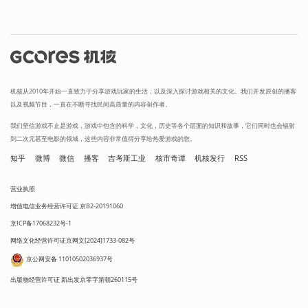
机核从2010年开始一直致力于分享游戏玩家的生活，以及深入探讨游戏相关的文化。我们开发原创的播客
以及视频节目，一直在不断寻找民间高质量的内容创作者。
我们坚信游戏不止是游戏，游戏中包含的科学，文化，历史等各个层面的知识和故事，它们同时也会辐射
到二次元甚至电影的领域，这些内容非常值得分享给热爱游戏的您。
知乎
微博
微信
播客
吉考斯工业
核市奇谭
机核发行
RSS
营业执照
增值电信业务经营许可证 京B2-20191060
京ICP备17068232号-1
网络文化经营许可证京网文[2024]1733-082号
京公网安备 11010502036937号
出版物经营许可证 新出发京零字第朝260115号