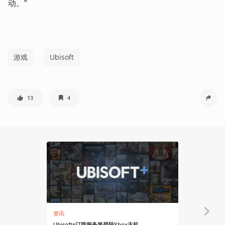
动。” 
游戏
Ubisoft
13
4
资讯
资讯
Ubisoft+订阅服务将登陆Xbox主机
育碧订阅服务U