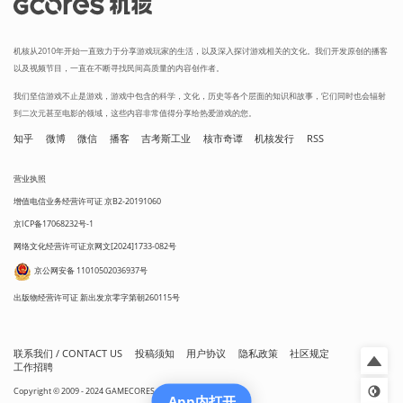
机核从2010年开始一直致力于分享游戏玩家的生活，以及深入探讨游戏相关的文化。我们开发原创的播客
以及视频节目，一直在不断寻找民间高质量的内容创作者。
我们坚信游戏不止是游戏，游戏中包含的科学，文化，历史等各个层面的知识和故事，它们同时也会辐射
到二次元甚至电影的领域，这些内容非常值得分享给热爱游戏的您。
知乎
微博
微信
播客
吉考斯工业
核市奇谭
机核发行
RSS
营业执照
增值电信业务经营许可证 京B2-20191060
京ICP备17068232号-1
网络文化经营许可证京网文[2024]1733-082号
京公网安备 11010502036937号
出版物经营许可证 新出发京零字第朝260115号
联系我们 / CONTACT US
投稿须知
用户协议
隐私政策
社区规定
工作招聘
Copyright © 2009 - 2024 GAMECORES. All Rights Reserved
App内打开