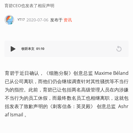
育碧CEO也发表了相应声明
2020-07-06
发布于
资讯
YT17
收听本文
01:10
育碧于近日确认，《细胞分裂》创意总监 Maxime Béland 
已从公司离职，而他们仍会继续调查针对其性骚扰等不当行
为的指控。此前，育碧已让包括两名高级管理人员在内涉嫌
不当行为的员工休假，而最终数名员工也相继离职，这就包
括发表了致歉声明的《刺客信条：英灵殿》 创意总监  Ashr
af Ismail 。