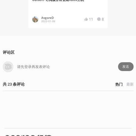
在云游戏平
AsgoreD
YT17
11
8
2022-01-06
2020-10
评论区
发送
共
23
条
评论
热门
最新