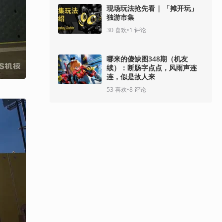
现场玩法抢先看 | 「摊开玩」
独游市集
30
喜欢
•
1
评论
哪来的傻缺图348期（机友
续）：断肠字点点，风雨声连
连，似是故人来
53
喜欢
•
8
评论