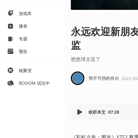
游戏库
播单
永远欢迎新朋
专题
监
预告
悠悠球太逗了
核聚变
势不可挡的肖尔
2022-05
BOOOM 试玩中
收听本文
07:28
《彩虹六号：围攻》Y7S2 赛