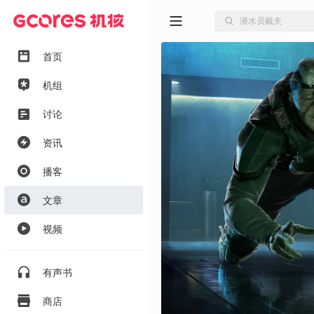
首页
机组
讨论
资讯
播客
文章
视频
有声书
商店