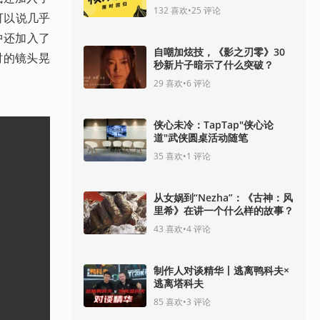
132
喜欢
•
25
评论
可以说几乎
中还加入了
自嘲加炫技，《影之刃零》30
时的镜头晃
秒新片子暗示了什么突破？
29
喜欢
•
6
评论
侠心未冷：TapTap"侠心论
道"武侠圆桌活动随笔
35
喜欢
•
1
评论
从女娲到“Nezha”：《古神：风
里希》在讲一个什么样的故事？
43
喜欢
•
4
评论
制作人对谈精华丨逃离鸭科夫×
逃离塔科夫
85
喜欢
•
3
评论