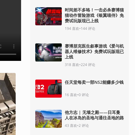
时间差不多咯！一击必杀赛博猫
猫动作冒险游戏《银翼喵侍》免
费试玩版现已上线
194
喜欢
•
144
评论
赛博朋克医生叙事游戏《爱与机
器人维修技术》免费试玩版现已
上线
318
喜欢
•
224
评论
任天堂每卖一部NS2能赚多少钱
16
喜欢
•
0
评论
他方志 | 无墙之殿——日耳曼
人在冰岛的圣地与通往圣地的路
43
喜欢
•
2
评论