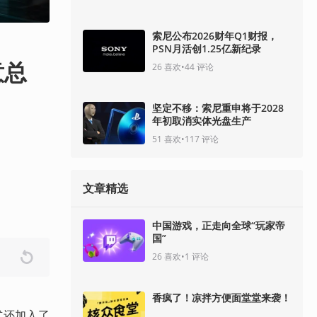
索尼公布2026财年Q1财报，
PSN月活创1.25亿新纪录
意总
26
喜欢
•
44
评论
坚定不移：索尼重申将于2028
年初取消实体光盘生产
51
喜欢
•
117
评论
文章精选
中国游戏，正走向全球“玩家帝
国”
26
喜欢
•
1
评论
香疯了！凉拌方便面堂堂来袭！
式还加入了