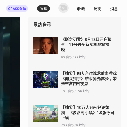
收藏
历史
消息
GPASS会员
最热资讯
《影之刃零》8月12日开启预
售！11分钟全新实机即将揭
晓！
88
喜欢
•
33
评论
【抽奖】四人合作战术射击游戏
《佣兵猎手》结束抢先体验，带
来丰富内容更新
181
喜欢
•
156
评论
【抽奖】10万人95%好评如
潮！《多洛可小镇》1.0版今日
上线
283
喜欢
•
8
评论