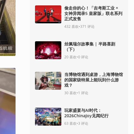
偷走你的心！「吉考斯工业 ×
女神异闻录5 皇家版」联名系列
正式发售
432
喜欢
•
371
评论
丝佩瑞尔故事集 | 半路喜剧
（下）
20
喜欢
•
0
评论
当博物馆遇到桌游，上海博物馆
的国家级特展上能玩到什么游
戏？
30
喜欢
•
1
评论
玩家盛宴与AI时代：
2026ChinaJoy见闻纪行
63
喜欢
•
3
评论