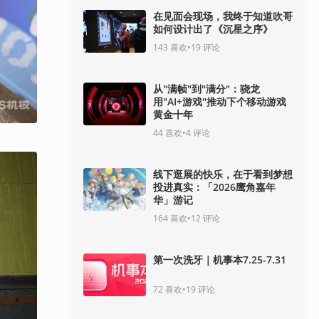
在见面会现场，我终于知道吹哥
如何设计出了《沉星之序》
143
喜欢
•
19
评论
从"满帧"到"满分"：骁龙
用"AI+游戏"推动下个移动游戏
黄金十年
44
喜欢
•
4
评论
线下逛展的快乐，在于看到梦想
投进真实：「2026鹰角嘉年
华」游记
164
喜欢
•
12
评论
第一次洗牙｜机事本7.25-7.31
72
喜欢
•
19
评论