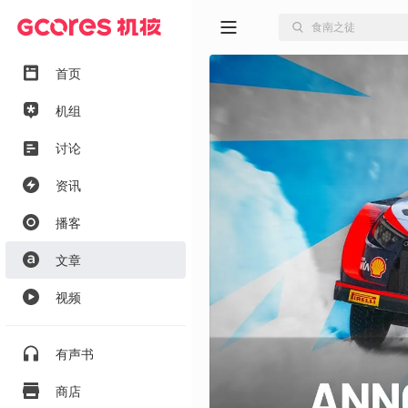
首页
机组
讨论
资讯
播客
文章
视频
有声书
商店