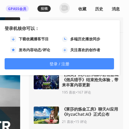
收藏
历史
消息
GPASS会员
最热资讯
登录机核你可以：
下载收藏播客节目
多端历史播放同步
《影之刃零》8月12日开启预
售！11分钟全新实机即将揭
发布内容动态/评论
关注喜欢的创作者
晓！
93
喜欢
•
33
评论
登录 / 注册
【抽奖】四人合作战术射击游戏
《佣兵猎手》结束抢先体验，带
来丰富内容更新
195
喜欢
•
167
评论
《莱莎的炼金工房》聊天AI应用
《RyzaChat:AI》正式公布
21
喜欢
•
15
评论