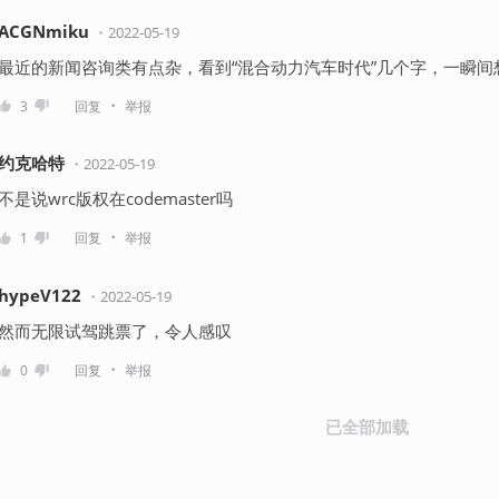
ACGNmiku
・
2022-05-19
最近的新闻咨询类有点杂，看到“混合动力汽车时代”几个字，一瞬
・
3
回复
举报
约克哈特
・
2022-05-19
不是说wrc版权在codemaster吗
・
1
回复
举报
hypeV122
・
2022-05-19
然而无限试驾跳票了，令人感叹
・
0
回复
举报
已全部加载