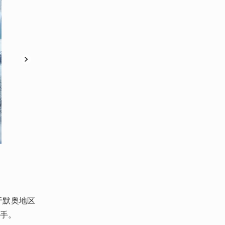
含于默奥地区
。 
