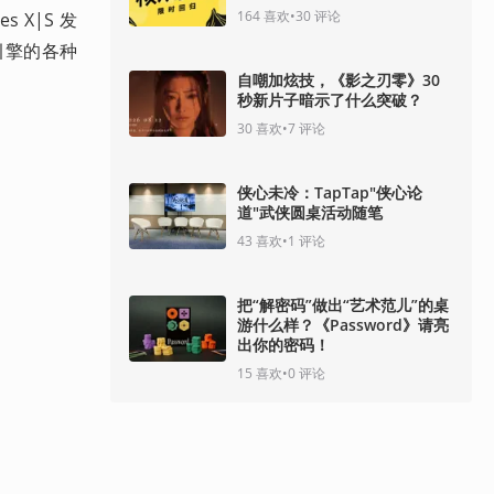
164
喜欢
•
30
评论
es X|S 发
引擎的各种
自嘲加炫技，《影之刃零》30
 
秒新片子暗示了什么突破？
30
喜欢
•
7
评论
侠心未冷：TapTap"侠心论
道"武侠圆桌活动随笔
43
喜欢
•
1
评论
把“解密码”做出“艺术范儿”的桌
游什么样？《Password》请亮
出你的密码！
15
喜欢
•
0
评论