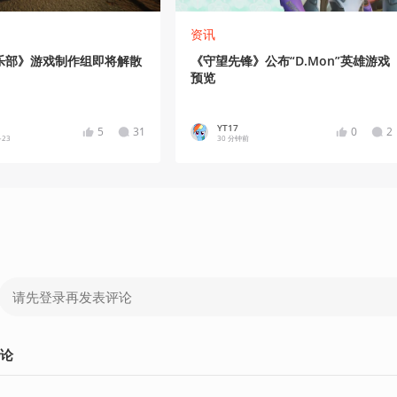
资讯
乐部》游戏制作组即将解散
《守望先锋》公布“D.Mon”英雄游戏
预览
YT17
5
31
0
2
-23
30 分钟前
论