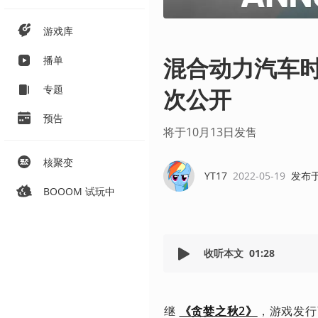
游戏库
混合动力汽车时代
播单
专题
次公开
预告
将于10月13日发售
核聚变
YT17
2022-05-19
发布
BOOOM 试玩中
收听本文
01:28
继 
《贪婪之秋2》
，游戏发行商