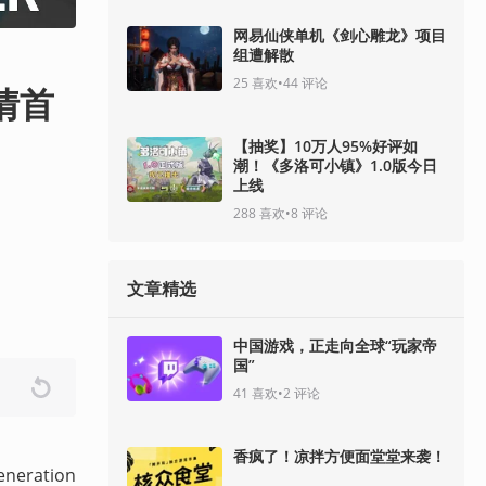
网易仙侠单机《剑心雕龙》项目
组遭解散
25
喜欢
•
44
评论
详情首
【抽奖】10万人95%好评如
潮！《多洛可小镇》1.0版今日
上线
288
喜欢
•
8
评论
文章精选
中国游戏，正走向全球“玩家帝
国”
41
喜欢
•
2
评论
香疯了！凉拌方便面堂堂来袭！
ration