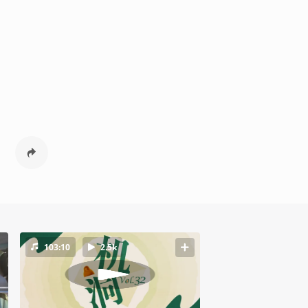
103:10
2.5k