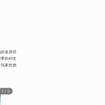
的的各类经
季的49支
待着玩家的挑
1
 / 
3