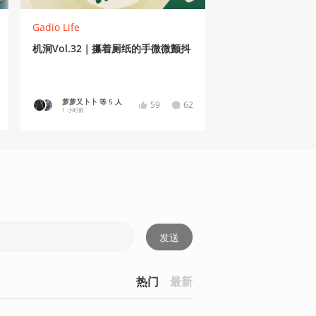
Gadio Life
机洞Vol.32｜攥着厕纸的手微微颤抖
萝萝又卜卜 等 5 人
59
62
1 小时前
发送
热门
最新