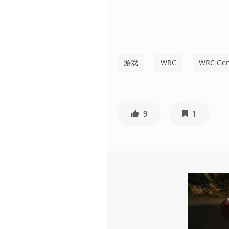
游戏
WRC
WRC Gen
9
1