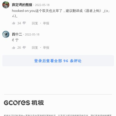
薛定谔的熊猫
・
2022-05-18
hooked on you这个双关也太草了，建议翻译成《愿者上钩》_(:з」
∠)_
・
34
回复
举报
四十二
・
2022-05-18
彳亍
・
26
回复
举报
登录后查看全部 96 条评论
机核从2010年开始一直致力于分享游戏玩家的生活，以及深入探讨游戏相关的文化。我们开发原创的播客