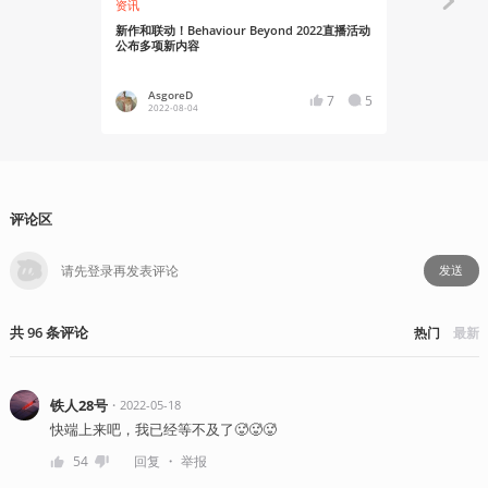
资讯
资讯
新作和联动！Behaviour Beyond 2022直播活动
“黎明杀机”
公布多项新内容
最新预告
AsgoreD
YT17
7
5
2022-08-04
2022-06
评论区
发送
共
96
条
评论
热门
最新
铁人28号
・
2022-05-18
快端上来吧，我已经等不及了🥵🥵🥵
・
54
回复
举报