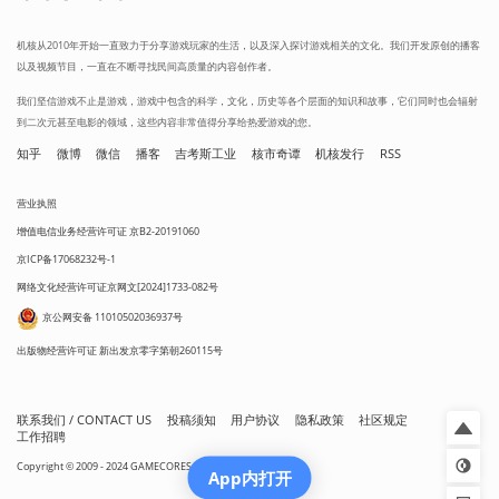
机核从2010年开始一直致力于分享游戏玩家的生活，以及深入探讨游戏相关的文化。我们开发原创的播客
以及视频节目，一直在不断寻找民间高质量的内容创作者。
我们坚信游戏不止是游戏，游戏中包含的科学，文化，历史等各个层面的知识和故事，它们同时也会辐射
到二次元甚至电影的领域，这些内容非常值得分享给热爱游戏的您。
知乎
微博
微信
播客
吉考斯工业
核市奇谭
机核发行
RSS
营业执照
增值电信业务经营许可证 京B2-20191060
京ICP备17068232号-1
网络文化经营许可证京网文[2024]1733-082号
京公网安备 11010502036937号
出版物经营许可证 新出发京零字第朝260115号
联系我们 / CONTACT US
投稿须知
用户协议
隐私政策
社区规定
工作招聘
Copyright © 2009 - 2024 GAMECORES. All Rights Reserved
App内打开