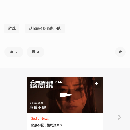
游戏
动物保姆作战小队
2
4
88:56
2.6k
Gadio News
资讯
应接不暇，核周报 8.8
Steam喜