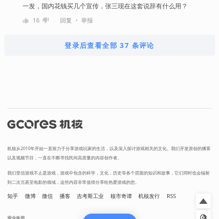
一发，国内花钱买几个宣传，张三现在这套说辞有什么用？
・
16
回复
举报
登录后查看全部 37 条评论
机核从2010年开始一直致力于分享游戏玩家的生活，以及深入探讨游戏相关的文化。我们开发原创的播客
以及视频节目，一直在不断寻找民间高质量的内容创作者。
我们坚信游戏不止是游戏，游戏中包含的科学，文化，历史等各个层面的知识和故事，它们同时也会辐射
到二次元甚至电影的领域，这些内容非常值得分享给热爱游戏的您。
知乎
微博
微信
播客
吉考斯工业
核市奇谭
机核发行
RSS
营业执照