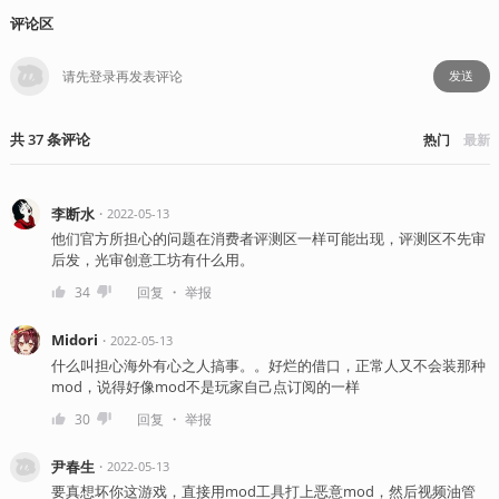
评论区
发送
共
37
条
评论
热门
最新
李断水
・
2022-05-13
他们官方所担心的问题在消费者评测区一样可能出现，评测区不先审
后发，光审创意工坊有什么用。
・
34
回复
举报
Midori
・
2022-05-13
什么叫担心海外有心之人搞事。。好烂的借口，正常人又不会装那种
mod，说得好像mod不是玩家自己点订阅的一样
・
30
回复
举报
尹春生
・
2022-05-13
要真想坏你这游戏，直接用mod工具打上恶意mod，然后视频油管