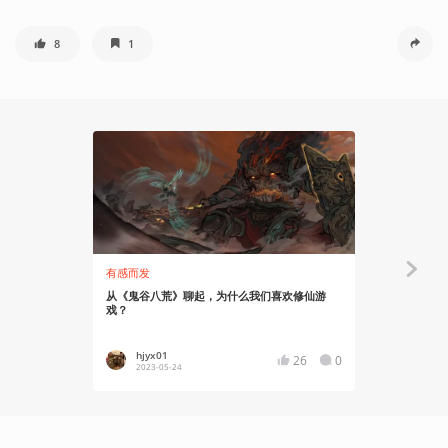
8
1
有感而发
资讯
从《鬼谷八荒》聊起，为什么我们喜欢修仙游
未来将推出
戏？
专访
hjyx01
Asgor
26
0
2023-05-24
2023-05