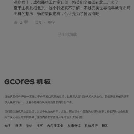
游崩盘了，成都那些工作室狂倒，精英们全都回到北上广去了
至于主机扎根北京，这个我还真不了解，不过完美世界很早就有布局
主机的想法，畅游貌似也有，估计是为了抢蓝海吧
・
2
回复
举报
已全部加载
机核从2010年开始一直致力于分享游戏玩家的生活，以及深入探讨游戏相关的文化。我们开发原创的播客
以及视频节目，一直在不断寻找民间高质量的内容创作者。
我们坚信游戏不止是游戏，游戏中包含的科学，文化，历史等各个层面的知识和故事，它们同时也会辐射
到二次元甚至电影的领域，这些内容非常值得分享给热爱游戏的您。
知乎
微博
微信
播客
吉考斯工业
核市奇谭
机核发行
RSS