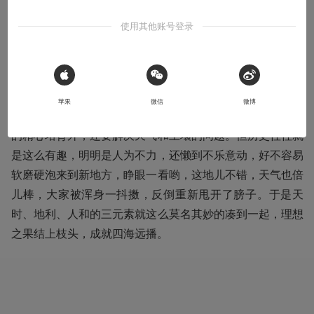
使用其他账号登录
导语：不管什么理由，盘庚迁殷的背后，终究还是个“人“的
因素。
 Sign in with Apple
三千五百年前，君主盘庚带领众臣将首都迁移至殷，以致正
苹果
微信
微博
在走向衰落的商朝一度中兴。想结出理想的果实，除了人们
的精心培育外，还要解决天气和土壤的问题。但历史往往就
是这么有趣，明明是人为不力，还懒到不乐意动，好不容易
软磨硬泡来到新地方，睁眼一看哟，这地儿不错，天气也倍
儿棒，大家被浑身一抖擞，反倒重新甩开了膀子。于是天
时、地利、人和的三元素就这么莫名其妙的凑到一起，理想
之果结上枝头，成就四海远播。