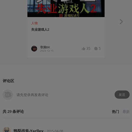
人物
资讯
失业游戏人2
中国音数协
求”征求意见
导演BK
Asgor
35
5
2023-12-15
2023-03
评论区
发送
共
29
条
评论
热门
最新
鸭梨战斧-Yarlley
・
2015-04-08