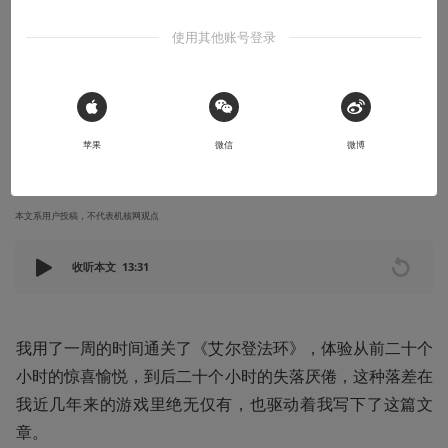
的
使用其他账号登录
从前二十个小时的惊喜愉悦，到后二十个小时的失落厌倦，这种落
差在我近几年来的游戏经历里绝无仅有，也驱动着我写下了这篇文
章
 Sign in with Apple
苹果
微信
微博
2022-03-12
foolegg
本文系用户投稿，不代表机核网观点
收听本文
13:31
我用了一周的时间通关了《艾尔登法环》，体验从前二十个
小时的惊喜愉悦，到后二十个小时的失落厌倦，这种落差在
我近几年来的游戏里绝无仅有，也驱动着我写下了这篇文
章。