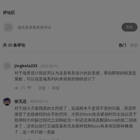
评论区
发送
共
35
条
评论
热门
最新
jingkela233
・
2022-03-12
对于场景设计我反而认为这是有意设计的反差感，看似辉煌的根源是
腐败，可以说是魂系列向来就有的独特设计了
・
21
回复
举报
徐无忌
・
2022-03-12
对于战斗方面我真的太同意了，近战根本不是背不背的问题，而是即
便背了也很难找到出手的空间，大部分boss攻击硬值时间太短以至于
我用特大剑躲过招式之后刚砍完一剑还没来得及翻滚boss的第二招就
来了，没有以前打王城双基和无名那样我和boss有来有回那种爽感
了，这一作只能一直躲