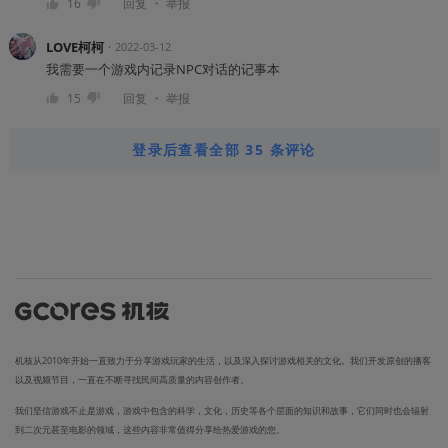
・
16
回复
举报
LOVE柯柯
・
2022-03-12
我需要一个游戏内记录NPC对话的记事本
・
15
回复
举报
登录后查看全部 35 条评论
机核从2010年开始一直致力于分享游戏玩家的生活，以及深入探讨游戏相关的文化。我们开发原创的播客
以及视频节目，一直在不断寻找民间高质量的内容创作者。
我们坚信游戏不止是游戏，游戏中包含的科学，文化，历史等各个层面的知识和故事，它们同时也会辐射
到二次元甚至电影的领域，这些内容非常值得分享给热爱游戏的您。