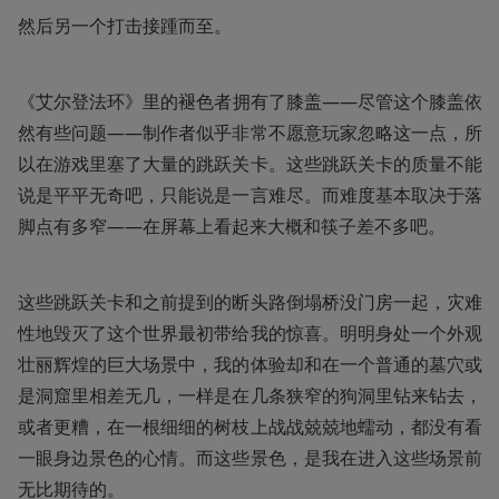
然后另一个打击接踵而至。
《艾尔登法环》里的褪色者拥有了膝盖——尽管这个膝盖依
然有些问题——制作者似乎非常不愿意玩家忽略这一点，所
以在游戏里塞了大量的跳跃关卡。这些跳跃关卡的质量不能
说是平平无奇吧，只能说是一言难尽。而难度基本取决于落
脚点有多窄——在屏幕上看起来大概和筷子差不多吧。
这些跳跃关卡和之前提到的断头路倒塌桥没门房一起，灾难
性地毁灭了这个世界最初带给我的惊喜。明明身处一个外观
壮丽辉煌的巨大场景中，我的体验却和在一个普通的墓穴或
是洞窟里相差无几，一样是在几条狭窄的狗洞里钻来钻去，
或者更糟，在一根细细的树枝上战战兢兢地蠕动，都没有看
一眼身边景色的心情。而这些景色，是我在进入这些场景前
无比期待的。