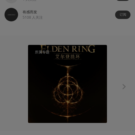
有感而发
订阅
5108
人关注
00:57
所属专题
太屎了
褪色者们不要
登币了~
势不可
2022-03