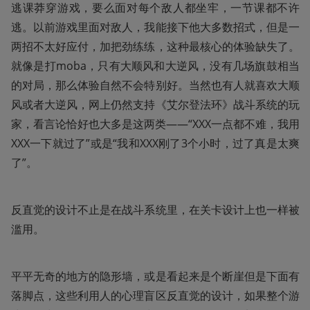
逃课莽穿游戏，要么面对每个敌人都坐牢，一节课都不许
逃。以前游戏里面对敌人，我能接下他大多数招式，但是一
两招不太好应付，加把劲练练，这种最核心的体验缺失了。
就像是打moba，只有大顺风和大逆风，没有几场旗鼓相当
的对局，那么体验自然不会特别好。当然也有人就喜欢大顺
风或者大逆风，网上仍然支持《艾尔登法环》战斗系统的玩
家，看言论恰好也大多是这两类——“XXX一点都不难，我用
XXX一下就过了”或是“我和XXX刚了3个小时，过了真是太爽
了”。
反直觉的设计不止是在战斗系统里，在关卡设计上也一样被
滥用。
平平无奇的地方的隐形墙，或是看起来是个断崖但是下面有
落脚点，这些利用人的心理盲区反直觉的设计，如果整个游