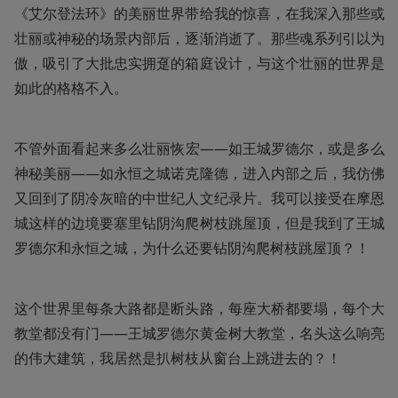
《艾尔登法环》的美丽世界带给我的惊喜，在我深入那些或
壮丽或神秘的场景内部后，逐渐消逝了。那些魂系列引以为
傲，吸引了大批忠实拥趸的箱庭设计，与这个壮丽的世界是
如此的格格不入。
不管外面看起来多么壮丽恢宏——如王城罗德尔，或是多么
神秘美丽——如永恒之城诺克隆德，进入内部之后，我仿佛
又回到了阴冷灰暗的中世纪人文纪录片。我可以接受在摩恩
城这样的边境要塞里钻阴沟爬树枝跳屋顶，但是我到了王城
罗德尔和永恒之城，为什么还要钻阴沟爬树枝跳屋顶？！
这个世界里每条大路都是断头路，每座大桥都要塌，每个大
教堂都没有门——王城罗德尔黄金树大教堂，名头这么响亮
的伟大建筑，我居然是扒树枝从窗台上跳进去的？！