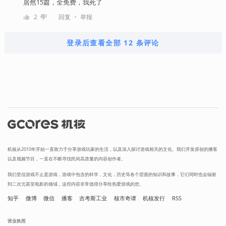
居然15篇，全免费，我死了
・
2
回复
举报
登录后查看全部 12 条评论
机核从2010年开始一直致力于分享游戏玩家的生活，以及深入探讨游戏相关的文化。我们开发原创的播客
以及视频节目，一直在不断寻找民间高质量的内容创作者。
我们坚信游戏不止是游戏，游戏中包含的科学，文化，历史等各个层面的知识和故事，它们同时也会辐射
到二次元甚至电影的领域，这些内容非常值得分享给热爱游戏的您。
知乎
微博
微信
播客
吉考斯工业
核市奇谭
机核发行
RSS
营业执照