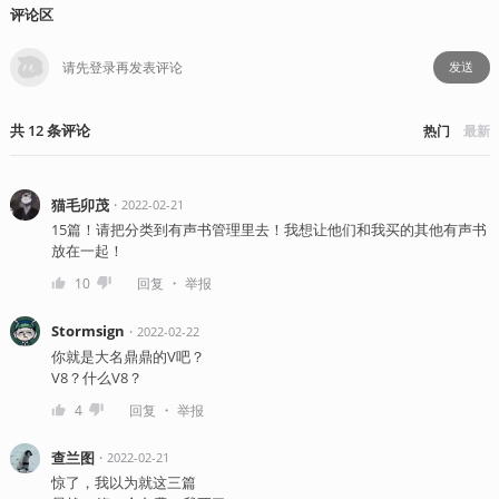
评论区
发送
共
12
条
评论
热门
最新
猫毛卯茂
・
2022-02-21
15篇！请把分类到有声书管理里去！我想让他们和我买的其他有声书
放在一起！
・
10
回复
举报
Stormsign
・
2022-02-22
你就是大名鼎鼎的V吧？
V8？什么V8？
・
4
回复
举报
查兰图
・
2022-02-21
惊了，我以为就这三篇