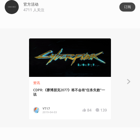
官方活动
订阅
4711
人关注
资讯
资讯
CDPR:《赛博朋克2077》将不会有“任务失败"一
CDPR:《赛
说
史上最重要最
YT17
YT17
84
139
2019-04-03
2019-03