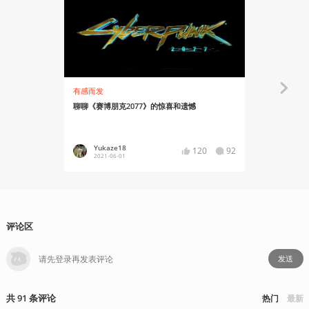
有感而发
有感而发
聊聊《赛博朋克2077》的惊喜和遗憾
什么？《赛博
Yukaze18
Zooro
120
92
2021-06-01
2019-12
评论区
发送
共
91
条
评论
热门
最新