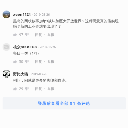
xeon1124
・
2019-03-26
黑岛的网状叙事加fps战斗加巨大开放世界？这种玩意真的能实现
吗？新的工业奇观要出现了？
・
97
回复
举报
核众mKnCU8
・
2019-03-26
每日一饼（1/1）
・
50
回复
举报
野比大猫
・
2019-03-26
别问，问就是更多的脚印和血迹。
・
29
回复
举报
登录后查看全部 91 条评论