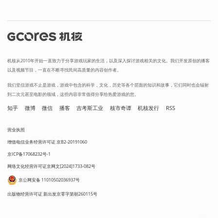
机核从2010年开始一直致力于分享游戏玩家的生活，以及深入探讨游戏相关的文化。我们开发原创的播客
以及视频节目，一直在不断寻找民间高质量的内容创作者。
我们坚信游戏不止是游戏，游戏中包含的科学，文化，历史等各个层面的知识和故事，它们同时也会辐射
到二次元甚至电影的领域，这些内容非常值得分享给热爱游戏的您。
知乎
微博
微信
播客
吉考斯工业
核市奇谭
机核发行
RSS
营业执照
增值电信业务经营许可证 京B2-20191060
京ICP备17068232号-1
网络文化经营许可证京网文[2024]1733-082号
京公网安备 11010502036937号
出版物经营许可证 新出发京零字第朝260115号