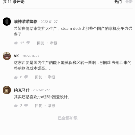
共
11
条
评论
热门
最新
喵神喵喵降临
・
2022-01-27
希望疫情结束能扩大生产，steam deck比那些个国产的掌机竞争力强
多了
・
15
回复
举报
VK
・
2022-01-27
这东西要是国内生产的能不能就保税区转一圈啊，别邮出去邮回来的
整的物流成本爆高。。
・
6
回复
举报
约克马什
・
2022-01-27
其实还是喜欢gpd那种翻盖设计。
・
2
回复
举报
已全部加载