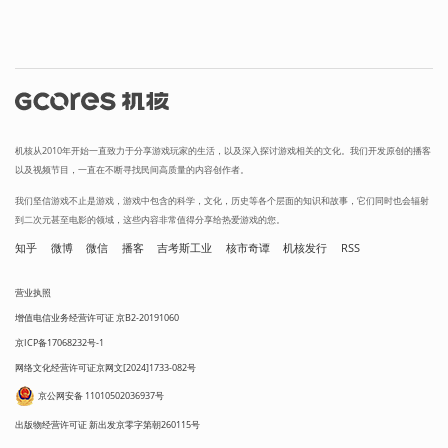
机核从2010年开始一直致力于分享游戏玩家的生活，以及深入探讨游戏相关的文化。我们开发原创的播客
以及视频节目，一直在不断寻找民间高质量的内容创作者。
我们坚信游戏不止是游戏，游戏中包含的科学，文化，历史等各个层面的知识和故事，它们同时也会辐射
到二次元甚至电影的领域，这些内容非常值得分享给热爱游戏的您。
知乎
微博
微信
播客
吉考斯工业
核市奇谭
机核发行
RSS
营业执照
增值电信业务经营许可证 京B2-20191060
京ICP备17068232号-1
网络文化经营许可证京网文[2024]1733-082号
京公网安备 11010502036937号
出版物经营许可证 新出发京零字第朝260115号