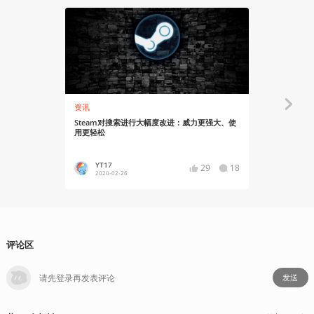
资讯
知识挖掘机
Steam对搜索进行大幅度改进：威力更强大、使
Steam 
用更轻松
YT17
杉果娘
29
18
2020-02-26
2020-02
评论区
发送