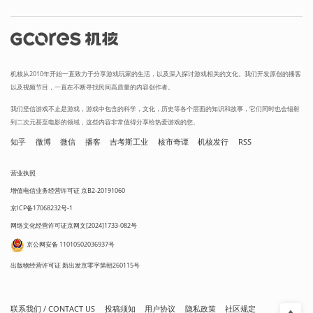
机核从2010年开始一直致力于分享游戏玩家的生活，以及深入探讨游戏相关的文化。我们开发原创的播客
以及视频节目，一直在不断寻找民间高质量的内容创作者。
我们坚信游戏不止是游戏，游戏中包含的科学，文化，历史等各个层面的知识和故事，它们同时也会辐射
到二次元甚至电影的领域，这些内容非常值得分享给热爱游戏的您。
知乎
微博
微信
播客
吉考斯工业
核市奇谭
机核发行
RSS
营业执照
增值电信业务经营许可证 京B2-20191060
京ICP备17068232号-1
网络文化经营许可证京网文[2024]1733-082号
京公网安备 11010502036937号
出版物经营许可证 新出发京零字第朝260115号
联系我们 / CONTACT US
投稿须知
用户协议
隐私政策
社区规定