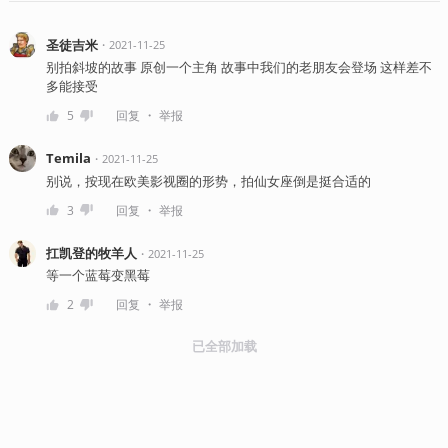
圣徒吉米
・
2021-11-25
别拍斜坡的故事 原创一个主角 故事中我们的老朋友会登场 这样差不
多能接受
・
5
回复
举报
Temila
・
2021-11-25
别说，按现在欧美影视圈的形势，拍仙女座倒是挺合适的
・
3
回复
举报
扛凯登的牧羊人
・
2021-11-25
等一个蓝莓变黑莓
・
2
回复
举报
已全部加载