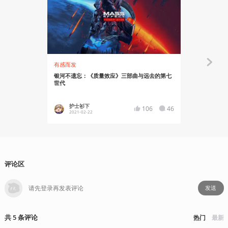
有感而发
资讯
银河不遗忘：《质量效应》三部曲与远去的第七
《质量效应 
世代
享活动汇总
护士衫下
势不可
106
46
2021-02-22
2021-02
评论区
发送
共
5
条
评论
热门
最新