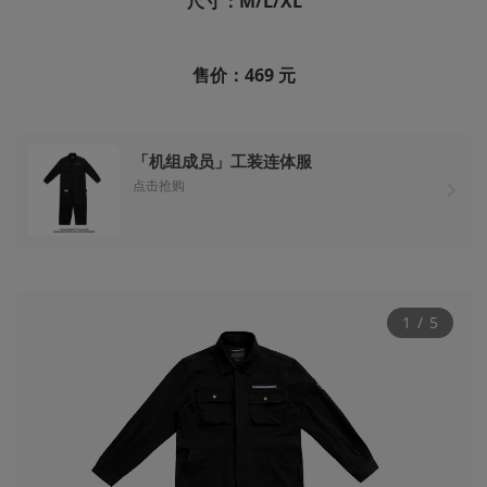
尺寸：M/L/XL
售价：469 元
「机组成员」工装连体服
点击抢购
1
 / 
5