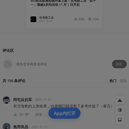
MD联名款摇粒绒外套上架！吉考斯工业「双十
【机核铺直
一」满减&折扣活动 11 月 1 日开启
吉考斯工业
吉考斯
906
104
2021-10-29
2022-01
评论区
发送
共
156
条
评论
热门
最新
阿宅反抗军
・
2021-11-11
有没海豹的上身效果，白老师已经没有了参考价值了（暴言）
App内打开
・
90
回复
举报
無用良品
・
2021-11-11