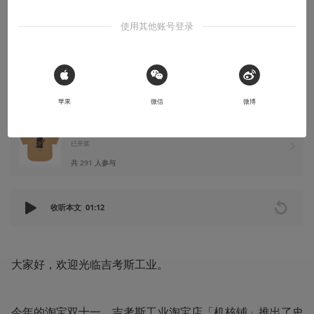
服！
使用其他账号登录
帅就完事了
2021-11-11
吉考斯工业
 Sign in with Apple
苹果
微信
微博
点赞+分享，抽送1件场贩限定「机组棒球服（卡其）」
已开奖
共 291 人参与
收听本文
01:12
大家好，欢迎光临吉考斯工业。
今年的淘宝双十一，吉考斯工业淘宝店「机核铺」推出了史