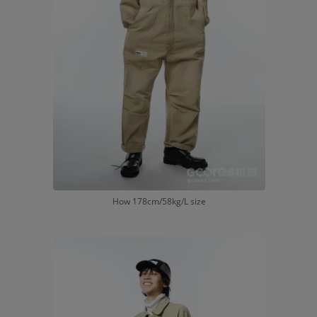
How 178cm/58kg/L size