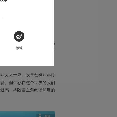
作室皮克皮开发的一款像素风格
微博
解。我先尽量在不剧透的情况下
感的未来世界。这里曾经的科技
相爱。但生存在这个世界的人们
些疑惑，将随着主角约翰和珊的