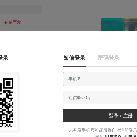
有感而发
《风来之国》：一
次与童心相随的冒
登录
短信登录
密码登录
险
生活在「未来」的人们没有“明天”。
考考骑士
2021-10-02
登录 / 注册
本文系用户投稿，不代表机核网观点
未登录手机号验证后将自动注册登录
同意
用户协议
和
隐私