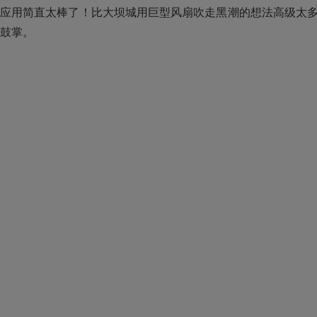
应用简直太棒了！比大坝城用巨型风扇吹走黑潮的想法高级太
鼓掌。