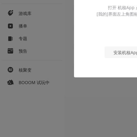
打开 机核App
游戏库
[我的]界面左上角图
播单
专题
预告
安装机核Ap
核聚变
BOOOM 试玩中