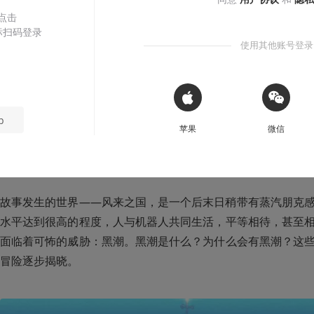
收听本文
10:04
 点击
标扫码登录
使用其他账号登录
文章包含剧透内容，请谨慎阅读
 Sign in with Apple
发售于上月 16 日的《风来之国》是由位于上海的独立游戏工
p
苹果
微信
冒险游戏。作为近期的热门，想必大家应该对这款游戏有所了
简单讲讲《风来之国》的故事设定。
故事发生的世界——风来之国，是一个后末日稍带有蒸汽朋克
水平达到很高的程度，人与机器人共同生活，平等相待，甚至
面临着可怖的威胁：黑潮。黑潮是什么？为什么会有黑潮？这
冒险逐步揭晓。