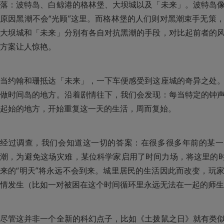
落：波特岛、白鲸港的格林堡、大坝城以及「未来」。波特岛
原因黑潮不会“光顾”这里。而格林堡的人们则对黑潮束手无策
大坝城和「未来」分别有各自对抗黑潮的手段，对比起前者的
方案让人惊艳。
当约翰和珊抵达「未来」，一下车便感受到这座城的奇异之处
做时间岛的地方。沿着剧情往下，我们会发现：每当特定的钟
起始的地方，开始重复这一天的生活，周而复始。
经过调查，我们会知道这一切的答案：在很多很多年前的某一
潮，为避免这场灾难，某位科学家启用了时间力场，将这里的时
来的“明天”将永远不会到来。城里居民的生活因此而改变，玩
情发生（比如一对被困在这个时间循环里永远无法在一起的师生
尽管这并非一个全新的科幻点子，比如《土拨鼠之日》就有类