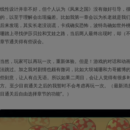
线性设计并非不好，但个人认为《风来之国》没有做好引导，
的，以至于理解会出现偏差。比如我第一章会以为长老就是我
后来发现，其实长老没说谎，卡戎确实恐怖，波特岛确如世外
珊踏上寻找伊莎贝拉和艾娃之路，当后两人最终出现时，却（
章节通关得有些误会。
当然，玩家可以再玩一次，重新体验。但是！游戏的对话和动
法跳过。加之我对剧情也颇有微词，比如大坝城珊和力哥赌博
些刻意，让人有点无语。所以如果二周目，会让人觉得有很多时
方。至少目前通关之后的我暂时不会考虑再玩一次。（最新消
目通关后自由选择章节的功能”。）