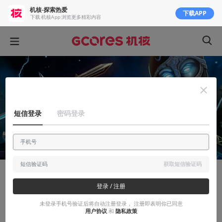
机核-探索热爱
下载APP
下载 机核App 浏览更多精彩内容
短信登录
密码登录
获取短信验证码
安利大帝
登录 / 注册
原地踏步之美：《旭丽玛诸神》
未登录手机号验证后将自动注册登录， 注册即表明你已同意
用户协议
和
隐私政策
前回潮年代的怀旧产物