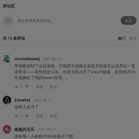
评论区
发送
共
13
条
评论
热门
最新
mrainbowwj
・
2021-08-17
早就被安利了这款游戏，可惜因为游戏名实在不知道怎么念所以一直
没有买——虽然想这么说，但是当我点开了steam链接，发现他2016
年就躺在了我的steam库里……
・
1
回复
举报
Zonefat
・
2021-08-17
这味儿太冲了
・
0
回复
举报
南极的豆豆
・
2021-08-17
这种第一人称的CPRG也很少了吧。