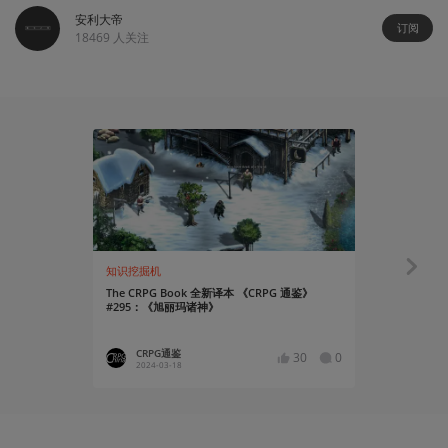
安利大帝
订阅
18469
人关注
70:32
知识挖掘机
Gadio Pro
The CRPG Book 全新译本 《CRPG 通鉴》
聊聊汉化的
#295：《旭丽玛诸神》
CRPG通鉴
西蒙 
30
0
2024-03-18
2017