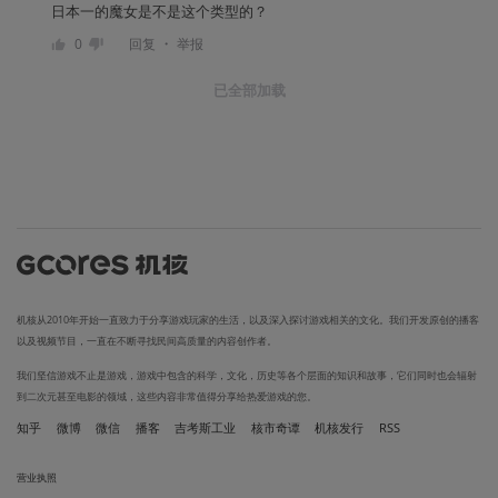
日本一的魔女是不是这个类型的？
・
0
回复
举报
已全部加载
机核从2010年开始一直致力于分享游戏玩家的生活，以及深入探讨游戏相关的文化。我们开发原创的播客
以及视频节目，一直在不断寻找民间高质量的内容创作者。
我们坚信游戏不止是游戏，游戏中包含的科学，文化，历史等各个层面的知识和故事，它们同时也会辐射
到二次元甚至电影的领域，这些内容非常值得分享给热爱游戏的您。
知乎
微博
微信
播客
吉考斯工业
核市奇谭
机核发行
RSS
营业执照