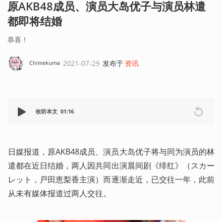
原AKB48成员、演员大岛优子与演员林遣
都即将结婚
恭喜！
2021-07-29
发布于
资讯
Chimekuma
收听本文
01:16
日媒报道，原AKB48成员、演员大岛优子将与同为演员的林
遣都在近日结婚，两人因共同出演晨间剧《绯红》（スカー
レット，戸田恵梨香主演）而逐渐走近，已交往一年，此前
从未有媒体报道过两人交往。