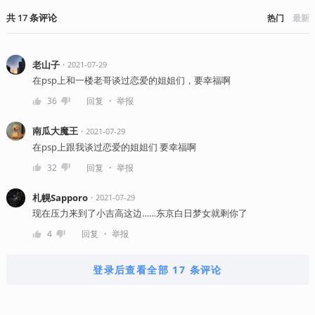
共
17
条
评论
热门
最新
老山子
・
2021-07-29
在psp上和一楼老哥谈过恋爱的姐姐们，要幸福啊
・
36
回复
举报
南瓜大魔王
・
2021-07-29
在psp上跟我谈过恋爱的姐姐们 要幸福啊
・
32
回复
举报
札幌Sapporo
・
2021-07-29
现在压力来到了小吉高这边……东京白日梦女就剩你了
・
4
回复
举报
登录后查看全部 17 条评论