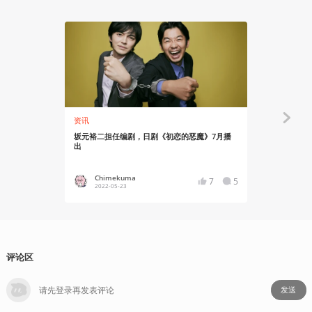
资讯
资讯
坂元裕二担任编剧，日剧《初恋的恶魔》7月播
《孤独的美食
出
出
Chimekuma
Chime
7
5
2022-05-23
2023-11
评论区
发送