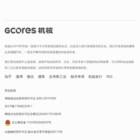
机核从2010年开始一直致力于分享游戏玩家的生活，以及深入探讨游戏相关的文化。我们开发原创的播客
以及视频节目，一直在不断寻找民间高质量的内容创作者。
我们坚信游戏不止是游戏，游戏中包含的科学，文化，历史等各个层面的知识和故事，它们同时也会辐射
到二次元甚至电影的领域，这些内容非常值得分享给热爱游戏的您。
知乎
微博
微信
播客
吉考斯工业
核市奇谭
机核发行
RSS
营业执照
增值电信业务经营许可证 京B2-20191060
京ICP备17068232号-1
网络文化经营许可证京网文[2024]1733-082号
京公网安备 11010502036937号
出版物经营许可证 新出发京零字第朝260115号