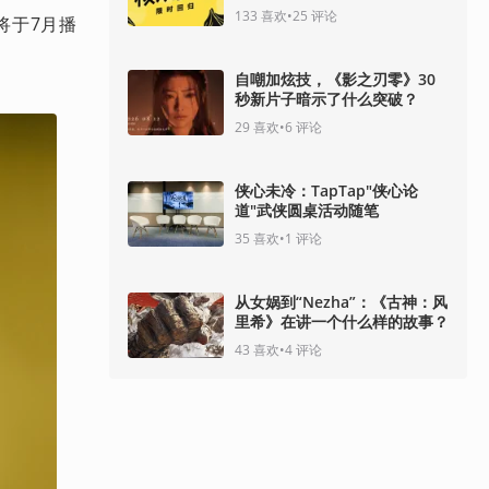
133
喜欢
•
25
评论
将于7月播
自嘲加炫技，《影之刃零》30
秒新片子暗示了什么突破？
29
喜欢
•
6
评论
侠心未冷：TapTap"侠心论
道"武侠圆桌活动随笔
35
喜欢
•
1
评论
从女娲到“Nezha”：《古神：风
里希》在讲一个什么样的故事？
43
喜欢
•
4
评论