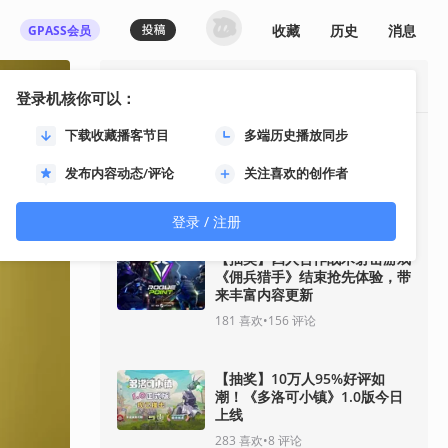
收藏
历史
消息
GPASS会员
最热资讯
登录机核你可以：
下载收藏播客节目
多端历史播放同步
《影之刃零》8月12日开启预
售！11分钟全新实机即将揭
发布内容动态/评论
关注喜欢的创作者
晓！
89
喜欢
•
33
评论
登录 / 注册
【抽奖】四人合作战术射击游戏
《佣兵猎手》结束抢先体验，带
来丰富内容更新
181
喜欢
•
156
评论
【抽奖】10万人95%好评如
潮！《多洛可小镇》1.0版今日
上线
283
喜欢
•
8
评论