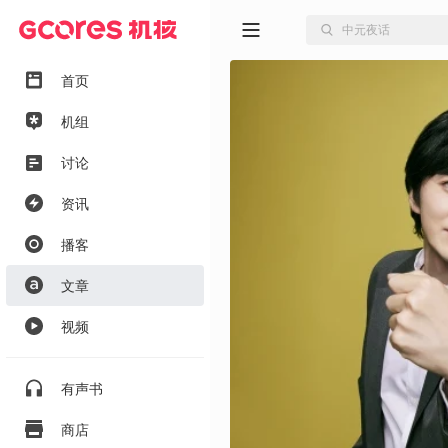
首页
机组
讨论
资讯
播客
文章
视频
有声书
商店