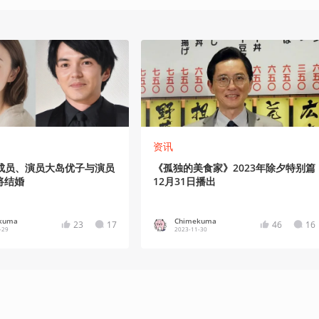
资讯
8成员、演员大岛优子与演员
《孤独的美食家》2023年除夕特别篇
将结婚
12月31日播出
kuma
Chimekuma
23
17
46
16
-29
2023-11-30