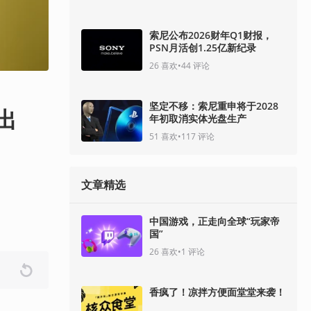
索尼公布2026财年Q1财报，
PSN月活创1.25亿新纪录
26
喜欢
•
44
评论
坚定不移：索尼重申将于2028
出
年初取消实体光盘生产
51
喜欢
•
117
评论
文章精选
中国游戏，正走向全球“玩家帝
国”
26
喜欢
•
1
评论
香疯了！凉拌方便面堂堂来袭！