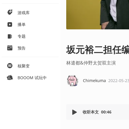
游戏库
播单
专题
坂元裕二担任
预告
林遣都&仲野太贺双主演
核聚变
BOOOM 试玩中
Chimekuma
2022-05-2
收听本文
00:46