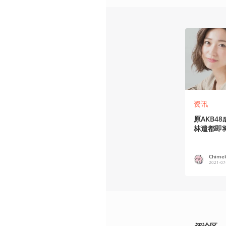
资讯
原AKB4
林遣都即
Chime
2021-07
评论区