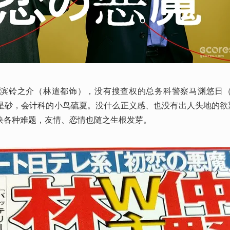
鹿滨铃之介（林遣都饰），没有搜查权的总务科警察马渊悠日
星砂，会计科的小鸟硫夏。没什么正义感、也没有出人头地的欲
决各种难题，友情、恋情也随之生根发芽。