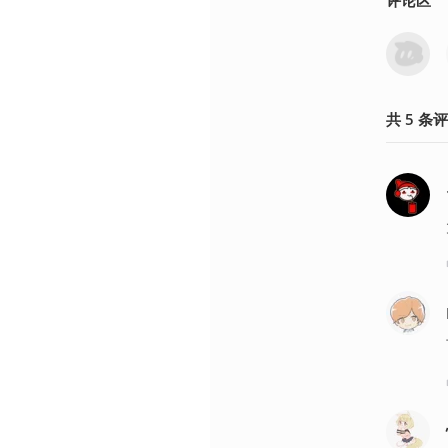
共
5
条
评