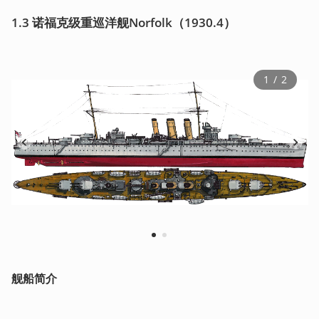
1.3 诺福克级重巡洋舰Norfolk（1930.4）
1
 / 
2
1
2
舰船简介