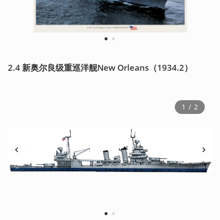
1
2
2.4 新奥尔良级重巡洋舰New Orleans（1934.2）
1
 / 
2
1
2