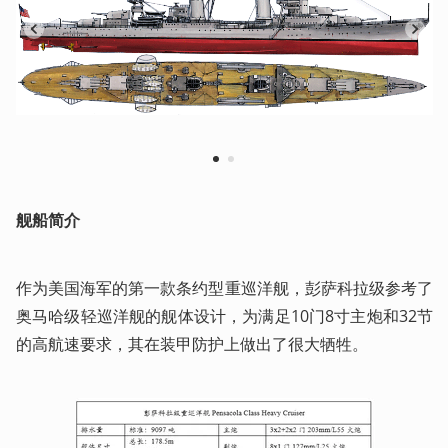
1
2
舰船简介
作为美国海军的第一款条约型重巡洋舰，彭萨科拉级参考了
奥马哈级轻巡洋舰的舰体设计，为满足10门8寸主炮和32节
的高航速要求，其在装甲防护上做出了很大牺牲。