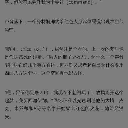
字，但你可以称呼我为卡曼达（command）。”
声音落下，一个身材婀娜的暗红色人形躯体缓慢出现在空气
当中。
“哟呵，chica（妹子），居然还是个母的。上一次的梦里也
是你这该死的混蛋。”男人的脑子还在想，为什么一个声音
能同时在好几个地方响起，但即刻又思考起自己为什么要用
四面八方这个词，这个空间真他妈古怪。
“嘿，甭管你到底叫啥，我现在不想再玩了，放我离开这个
超梦，我要回海伍德。”回忆正在以光速刷过他的大脑，杰
克、米丝蒂和V等等名字开始冒出红色的火花，随即又消
失。