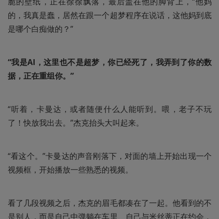
脆的壁纸，正在徐徐飘落，最后盖在他的脚背上，“他妈
的，我真是蠢，居然在跟一个超梦程序在说话，这他妈到底
是哪个白痴做的？”
“我是AI，这里也不是超梦，你已经死了，我弄到了你的数
据，正在重组你。”
“听着，卡曼达，或者随便什么人能听到。喂，老子不玩
了！快放我出去。”杰克抬头大叫起来。
“看这个。”卡曼达的声音刚落下，对面的墙上开始出现一个
视频框，开始播放一些熟悉的视频。
看了几段视频之后，杰克的眉毛都凑在了一起。他看到的不
是别人，而是自己中弹躺在车里、自己与米丝蒂正在约会，