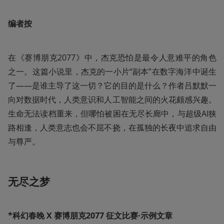
编者按
在《赛博朋克2077》中，杰克恐怕是最令人意难平的角色
之一。这篇小说里，杰克的一小片“副本”在数字海洋中诞生
了——是谁主导了这一切？它的目的是什么？作者吕默默一
向对数据时代，人类意识和人工智能之间的火花颇感兴趣。
生命无法读档重来，但哪怕被困在无尽长廊中，与超级AI狭
路相逢，人类意志也会不屈不挠，在孤独的长夜中追求自由
与尊严。
无尽之梦
*科幻春晚 X 赛博朋克2077 征文比赛·示例文章