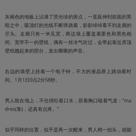
灰褐色的地板上沾满了荧光绿的斑点，一直延伸到前面的黑
暗之中，吸顶灯的光线不断弹跳着，影影绰绰看不到走廊的
尽头。走廊只有一米见宽，两边墙上覆盖着栗色和黑色相
间、宽窄不一的壁纸，偶有一丝冷气吹过，会带起靠近房顶
壁纸翘起来的部分，发出嘶嘶的声音。
右边的墙壁上挂着一个电子钟，不大的液晶屏上跳动着时
间。1月1日0点2分58秒。
男人跪在地上，不住得吐着口水，捂着胸口喘着气道：“ma
dres(靠)，还真有点疼。”
似乎同样的位置，似乎是再一次醒来，男人稍一抬头，就能