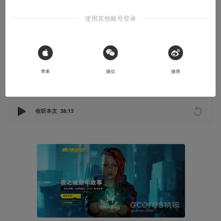
朋克2077征文比赛
使用其他账号登录
“你已经死了，我弄到了你的数据，正在重组你。”
2021-02-17
未来事务管理局
 Sign in with Apple
苹果
微信
微博
本文系用户投稿，不代表机核网观点
收听本文
38:13