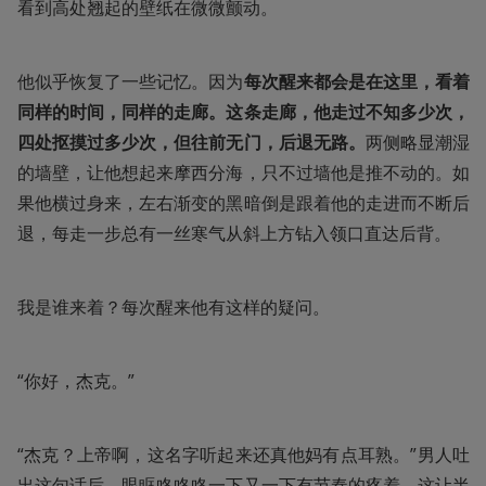
看到高处翘起的壁纸在微微颤动。
他似乎恢复了一些记忆。因为
每次醒来都会是在这里，看着
同样的时间，同样的走廊。这条走廊，他走过不知多少次，
四处抠摸过多少次，但往前无门，后退无路。
两侧略显潮湿
的墙壁，让他想起来摩西分海，只不过墙他是推不动的。如
果他横过身来，左右渐变的黑暗倒是跟着他的走进而不断后
退，每走一步总有一丝寒气从斜上方钻入领口直达后背。
我是谁来着？每次醒来他有这样的疑问。
“你好，杰克。”
“杰克？上帝啊，这名字听起来还真他妈有点耳熟。”男人吐
出这句话后，眼眶咚咚咚一下又一下有节奏的疼着，这让半