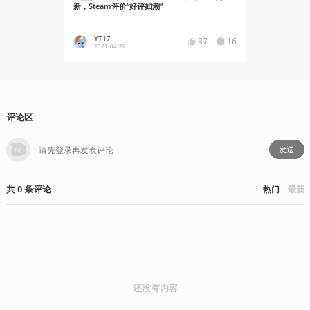
新，Steam评价“好评如潮”
Series将于
YT17
势不可
37
16
2021-04-22
2021-04
评论区
发送
共
0
条
评论
热门
最新
还没有内容