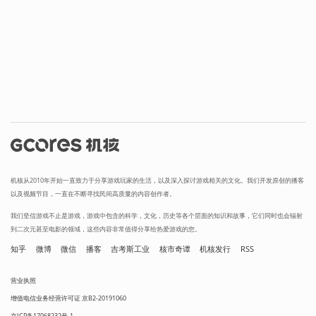
机核从2010年开始一直致力于分享游戏玩家的生活，以及深入探讨游戏相关的文化。我们开发原创的播客
以及视频节目，一直在不断寻找民间高质量的内容创作者。
我们坚信游戏不止是游戏，游戏中包含的科学，文化，历史等各个层面的知识和故事，它们同时也会辐射
到二次元甚至电影的领域，这些内容非常值得分享给热爱游戏的您。
知乎
微博
微信
播客
吉考斯工业
核市奇谭
机核发行
RSS
营业执照
增值电信业务经营许可证 京B2-20191060
京ICP备17068232号-1