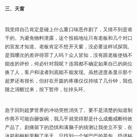
三、天窗
我觉得自己肯定是碰上什么重口味恶作剧了，又猜不到是谁
干的。为避免物料泄露，这个投稿地址只有老板和几个对口
的宣发才知道。老板肯定不想开天窗，没必要这样试探我。
是我哪次的差评得罪了人吗？众人皆知，没有跟老板使钱不
能改的评价，何必针对我呢？连我都不确定如果自己的岗位
换了人，客户和读者到底能不能发现。虽然进度条显示那个
超梦还有很长，但好在开篇的疼痛仅仅持续了几分钟，我也
随之清醒过来，按下暂停，扯掉头环。
急于回到超梦世界的冲动突然消失了。要不是清楚的知道制
作商不可能自砸饭碗，我几乎就觉得那是什么成瘾戒断特效
产品了。剧痛留下的恐惧和满脑子的猜测让我坐立不安，在
冰箱和橱柜里翻了半天，只找到一个皱巴巴的茶包，扔进杯