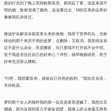
面的灯光到了晚上亮得歇斯底里。夜间起了雾，或是来源不
明的烟，散射混淆了颜色，远远看过去，M的完美的边界好
像被胡乱涂抹过。
微波炉在解冻冰箱里拿出来的食物，我吞下营养药丸，光标
移动到那个来历不明的超梦，点删除，又取消。我觉得这肯
定不是什么误会，而是圈套，但只要我不打开就不会中招。
至于我是否信任自己的好奇心？拜托，猫早晚都得死，死于
好奇也没那么糟糕。
“行吧，我郑重宣布，保留自己作死的权利。”我自言自语，
关掉机器。
梦到那个女人的脸时我的第一反应是家里进贼了。我想出言
嘲讽，因为这房间里几乎家徒四壁，我身上的义体毫无再售