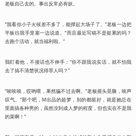
老板自己去的。事出反常必有妖。
“我看你小子火候差不多了，能撑起大场子了。”老板一边把
平板往我手里塞一边说道。“而且最近写稿不是挺累的吗？
去跑个活动，就当福利啦。”
我盯着他，不接话也不伸手：“你不跟我说实话，就不怕我
去了搞不清楚状况得罪人吗？”
“唉唉唉，哎哟喂，果然骗不过去啊。”老板摇头晃脑，唉声
叹气。“那个吧，M出品的超梦，别的都挺好，就是她总在
里面搞各种男的，虽然没到成人梦的程度，但也实在不是我
的菜啊！”