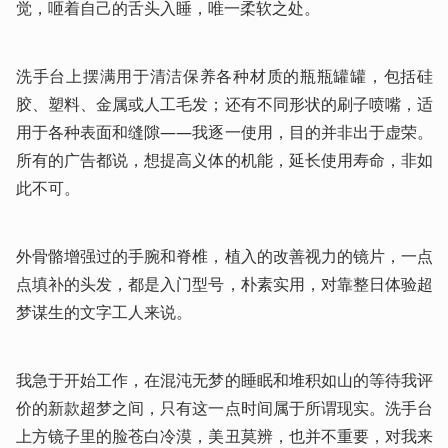
觉，咂着自己的舌头入睡，唯一柔软之处。
洗手台上摆满用于清洁保养各种材质的瓶瓶罐罐，包括硅
胶、塑料、金属或人工毛发；还有不同形状的刷子喷嘴，适
用于各种表面和缝隙——我逐一使用，目的并非出于虚荣。
所有的广告都说，想提高义体的机能，延长使用寿命，非如
此不可。
外骨骼增强过的手腕和脊椎，植入的改善视力的镜片，一点
点填补的头发，都是入门型号，朴素实用，对靠整日体验超
梦谋生的文字工人来说。
我急于开始工作，在混沌无梦的睡眠和堆积如山的等待我评
价的新款超梦之间，只有这一点时间属于所谓现实。洗手台
上方镜子里的脸苍白冷漠，美丑莫辨，也并不重要，对我来