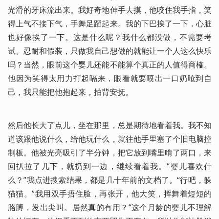
光滑的牙床流出来。我好奇地伸手去摸，他咬住我手指，笑
得上气不接下气，手舞足蹈起来。我的下巴挨了一下，心脏
也好像挨了一下。这是什么呢？我什么都没做，不需要考
试、忍耐和假装，只做我自己想做的就能让一个人这么快乐
吗？当然，眼前这个婴儿还能不能算个真正的人值得商榷。
他因为笑得太用力打起嗝来，眼看就要喷出一口奶呛到自
己，我只能把他抱起来，拍背安抚。
然后他长大了点儿，坐在那里，总是期待地看着我。我不知
道该跟他说什么，给他玩什么，就往他手里塞了个旧电脑控
制板。他被光亮吸引了半分钟，把它放到嘴里啃了两口，来
回扒拉了几下，就扔到一边，继续看着我。“婴儿喜欢什
么？”我点进搜索结果，都是几十年前的文档了。“行吧，躲
猫猫。”我用双手捂住脸，再张开，他大笑，挥舞着短短的
胳膊，发出尖叫。居然真的有用？“这个月龄的婴儿不理解