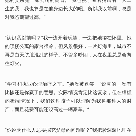
她的父亲是一家公司的高管。“我爸挑了匿名捐赠者，人工
生的我，我也算是在他身边长大的吧。所以我以前啊，总是
对我爸期望过高。”
“认识我以前吗？”我一边开着玩笑，一边把她搂在怀里。她
的顶楼公寓的露台很冷，但风景很好，一片灯海里，城市不
再是白天肮脏混乱的样子。不管多吵闹，人在夜里总是会向
往灯火。
“学习和执业心理治疗之前。”她没被逗笑。“说真的，没有
比惨还是你赢了的意思。实际情况肯定比这复杂，但在糟糕
的极端情况下，我们这种孩子可以理解为我爸那种人的财
产，而且花费可能还没高过一辆豪车。”
“你说为什么人总要探究父母的问题呢？”我把脸深深地埋在