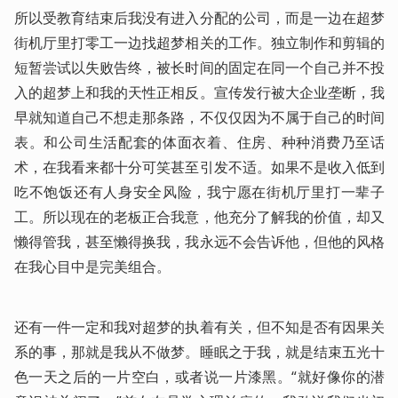
所以受教育结束后我没有进入分配的公司，而是一边在超梦
街机厅里打零工一边找超梦相关的工作。独立制作和剪辑的
短暂尝试以失败告终，被长时间的固定在同一个自己并不投
入的超梦上和我的天性正相反。宣传发行被大企业垄断，我
早就知道自己不想走那条路，不仅仅因为不属于自己的时间
表。和公司生活配套的体面衣着、住房、种种消费乃至话
术，在我看来都十分可笑甚至引发不适。如果不是收入低到
吃不饱饭还有人身安全风险，我宁愿在街机厅里打一辈子
工。所以现在的老板正合我意，他充分了解我的价值，却又
懒得管我，甚至懒得换我，我永远不会告诉他，但他的风格
在我心目中是完美组合。
还有一件一定和我对超梦的执着有关，但不知是否有因果关
系的事，那就是我从不做梦。睡眠之于我，就是结束五光十
色一天之后的一片空白，或者说一片漆黑。“就好像你的潜