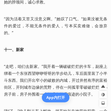
她的脖颈间，诚心求教。
“因为活着又苦又没意义啊。”她叹了口气。“如果没被无条
件的爱过，不能无条件的爱人，亏本买卖难做，会放弃
的。”
十一、新家
“走吧，咱们去新家。”我开着一辆破破烂烂的卡车，副座上
绑着一个东张西望咿咿呀呀的学步幼儿，车后面里装了小半
斗东西。我们开出窄小的破败的内城，开过井然有序的富裕
街区，开到城市边缘的荒野，停在一间孤零零破破烂烂的小
房子前，房子外围着一个勉强有整理痕迹的小院子。
App内打开