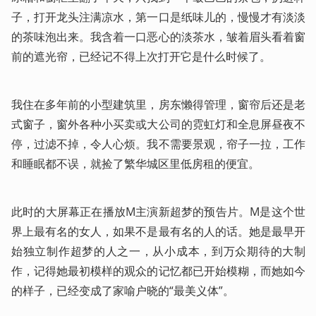
子，打开龙头注满凉水，第一口是纸味儿的，慢慢才有淡淡
的茶味泡出来。我含着一口恶心的淡茶水，皱着眉头看着窗
前的遮光帘，已经记不得上次打开它是什么时候了。
我住在多年前的小型建筑里，房东懒得管理，窗帘后还是老
式窗子，窗外各种小买卖或大公司的霓虹灯和全息屏昼夜不
停，过滤不掉，令人心烦。我不需要景观，帘子一拉，工作
和睡眠都不误，就捡了繁华城区里低房租的便宜。
此时的大屏幕正在播放M主演新超梦的预告片。M是这个世
界上最有名的女人，如果不是最有名的人的话。她是最早开
始独立制作超梦的人之一，从小成本，到万众期待的大制
作，记得她最初模样的观众的记忆都已开始模糊，而她如今
的样子，已经变成了家喻户晓的“最美义体”。