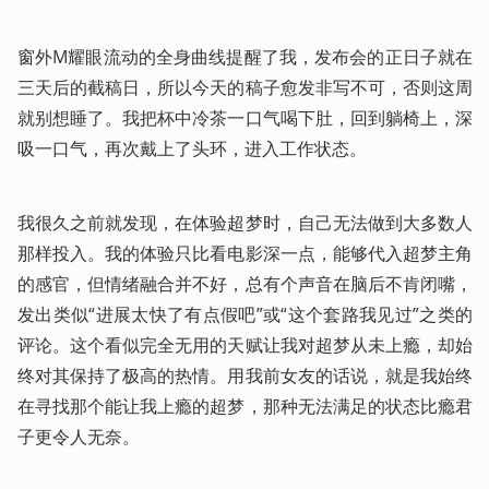
窗外M耀眼流动的全身曲线提醒了我，发布会的正日子就在
三天后的截稿日，所以今天的稿子愈发非写不可，否则这周
就别想睡了。我把杯中冷茶一口气喝下肚，回到躺椅上，深
吸一口气，再次戴上了头环，进入工作状态。
我很久之前就发现，在体验超梦时，自己无法做到大多数人
那样投入。我的体验只比看电影深一点，能够代入超梦主角
的感官，但情绪融合并不好，总有个声音在脑后不肯闭嘴，
发出类似“进展太快了有点假吧”或“这个套路我见过”之类的
评论。这个看似完全无用的天赋让我对超梦从未上瘾，却始
终对其保持了极高的热情。用我前女友的话说，就是我始终
在寻找那个能让我上瘾的超梦，那种无法满足的状态比瘾君
子更令人无奈。