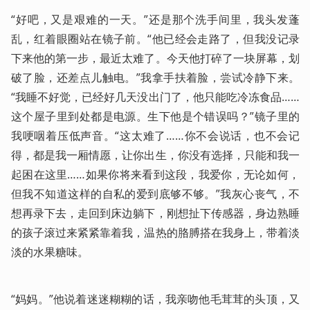
“好吧，又是艰难的一天。”还是那个洗手间里，我头发蓬
乱，红着眼圈站在镜子前。“他已经会走路了，但我没记录
下来他的第一步，最近太难了。今天他打碎了一块屏幕，划
破了脸，还差点儿触电。”我拿手扶着脸，尝试冷静下来。
“我睡不好觉，已经好几天没出门了，他只能吃冷冻食品……
这个屋子里到处都是电源。生下他是个错误吗？”镜子里的
我哽咽着压低声音。“这太难了……你不会说话，也不会记
得，都是我一厢情愿，让你出生，你没有选择，只能和我一
起困在这里……如果你将来看到这段，我爱你，无论如何，
但我不知道这样的自私的爱到底够不够。”我灰心丧气，不
想再录下去，走回到床边躺下，刚想扯下传感器，身边熟睡
的孩子滚过来紧紧靠着我，温热的胳膊搭在我身上，带着淡
淡的水果糖味。
“妈妈。”他说着迷迷糊糊的话，我亲吻他毛茸茸的头顶，又