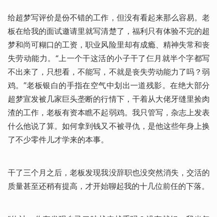
给超梦写评价是份不错的工作，但没有看起来那么容易。老
板在给我的面试邀请里就写清楚了，福利只有体验不完的超
梦和尚可糊口的工资，职业风险里却有成瘾、精神失常和丧
失劳动能力。“上一个干这活的小子干了仨月就半个字都写
不出来了，只想看，不能写，不就是丧失劳动能力了吗？弱
鸡。”老板银白的手指在空气中划出一道残影。在绝大部分
超梦宣发被几家巨头垄断的行情下，干着从大佬牙缝里捡肉
渣的工作，老板有资本瞧不起弱鸡。我只管写，杂志上发表
什么他说了算。如何拿到钱又不被寻仇，是他这些年身上换
了不少零件儿才学来的本事。
干了三个月之后，老板发现我没辞职也没突然消失，交活的
质量甚至还稍有提高，才开始聊起我的十几位前任的下落。