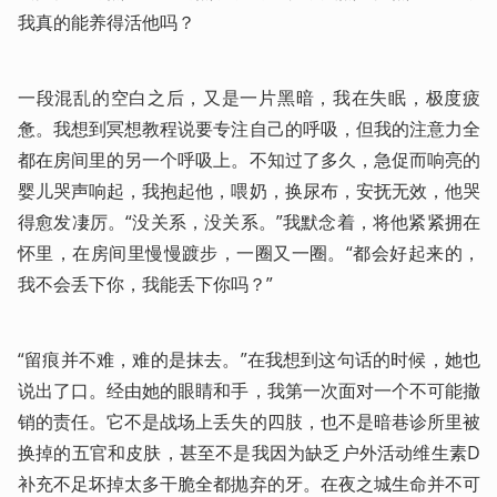
我真的能养得活他吗？
一段混乱的空白之后，又是一片黑暗，我在失眠，极度疲
惫。我想到冥想教程说要专注自己的呼吸，但我的注意力全
都在房间里的另一个呼吸上。不知过了多久，急促而响亮的
婴儿哭声响起，我抱起他，喂奶，换尿布，安抚无效，他哭
得愈发凄厉。“没关系，没关系。”我默念着，将他紧紧拥在
怀里，在房间里慢慢踱步，一圈又一圈。“都会好起来的，
我不会丢下你，我能丢下你吗？”
“留痕并不难，难的是抹去。”在我想到这句话的时候，她也
说出了口。经由她的眼睛和手，我第一次面对一个不可能撤
销的责任。它不是战场上丢失的四肢，也不是暗巷诊所里被
换掉的五官和皮肤，甚至不是我因为缺乏户外活动维生素D
补充不足坏掉太多干脆全都抛弃的牙。在夜之城生命并不可