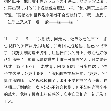
物体恒存，他们看不到的东西即为不存在，所以你能让脸消
失再出现，对他们来说就像会魔法一样。”老式网页上这样
写道。“要是这种世界观永远都不会变就好了。”我一边想，
一边手上又来了一遍。“躲——猫——猫！”
“1——2——3——”我朝洗手间走去，还没数超过三下，撕
心裂肺的哭声从身后响起，我走回去抱起他，他已经很重
了，我努力朝前送出胯部，让他挂在我的身上。最近他好像
认出我来了，知道我是这世界上唯一可依靠的人，只要离开
视线，就哭闹不止，老式育儿网页管这叫“分离焦虑”。“你
坐在这里，妈妈上厕所。”我把他放在马桶前。“妈妈。”他
抓住我的腿，我的视线模糊了，眼泪不受控制的流下来。在
马桶上听到他第一次叫妈妈不符合预期，但不影响这两个字
的威力。我摸了摸身上的传感器，庆幸自己把这一刻记录了
下来。