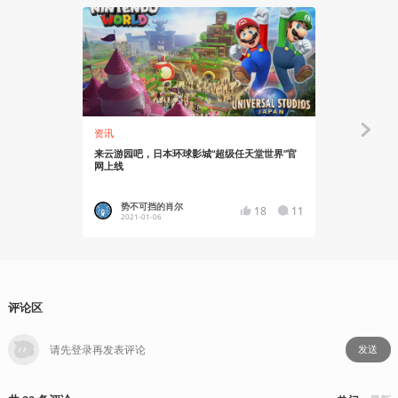
资讯
红游睹思
来云游园吧，日本环球影城“超级任天堂世界”官
《超级马力
网上线
游戏中的童
势不可挡的肖尔
RED
18
11
2021-01-06
2021-03
评论区
发送