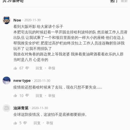
共
29
条
评论
热门
最新
Noe
・
2020-11-30
看到大阪环影 给大家讲个乐子
本肥宅去玩的时候赶着一早开园去排哈利波特的队 然后被工作人员请
出队伍 让我试乘了一个和项目里面坐的一样大小的座椅 他们在边上
帮我推安全护栏 肥度过高护栏始终没扣上 工作人员连连鞠躬告诉我
玩不了 让我不用排队了
我坐在对角巷的路边凳上等我老婆 我捧着黄油啤酒看着欢乐的人群
当时是八月 心是冷的
・
67
回复
举报
new type
・
2020-11-30
疫情前还想着啥时候来了去玩，现在只想不要失业……
・
10
回复
举报
油淋青菜
・
2020-11-30
全球这防疫情况，这波怕不是底裤都要赔掉。
・
5
回复
举报