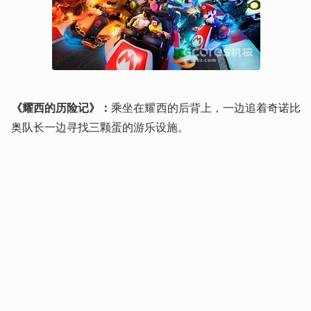
《耀西的历险记》：
乘坐在耀西的后背上，一边追着奇诺比
奥队长一边寻找三颗蛋的游乐设施。