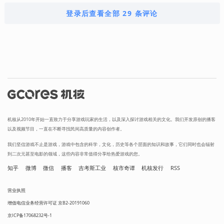
登录后查看全部 29 条评论
机核从2010年开始一直致力于分享游戏玩家的生活，以及深入探讨游戏相关的文化。我们开发原创的播客
以及视频节目，一直在不断寻找民间高质量的内容创作者。
我们坚信游戏不止是游戏，游戏中包含的科学，文化，历史等各个层面的知识和故事，它们同时也会辐射
到二次元甚至电影的领域，这些内容非常值得分享给热爱游戏的您。
知乎
微博
微信
播客
吉考斯工业
核市奇谭
机核发行
RSS
营业执照
增值电信业务经营许可证 京B2-20191060
京ICP备17068232号-1