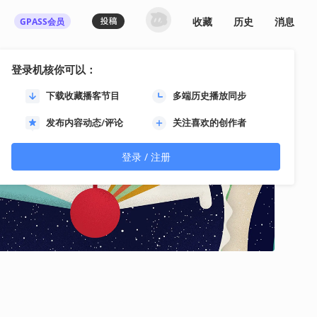
收藏
历史
消息
GPASS会员
登录机核你可以：
下载收藏播客节目
多端历史播放同步
发布内容动态/评论
关注喜欢的创作者
登录 / 注册