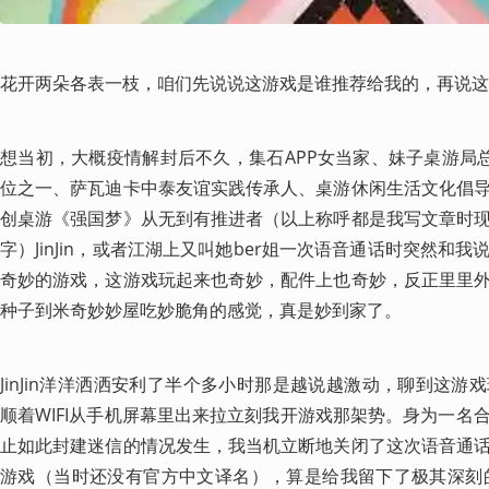
花开两朵各表一枝，咱们先说说这游戏是谁推荐给我的，再说这
想当初，大概疫情解封后不久，集石APP女当家、妹子桌游局
位之一、萨瓦迪卡中泰友谊实践传承人、桌游休闲生活文化倡
创桌游《强国梦》从无到有推进者（以上称呼都是我写文章时
字）JinJin，或者江湖上又叫她ber姐一次语音通话时突然和
奇妙的游戏，这游戏玩起来也奇妙，配件上也奇妙，反正里里
种子到米奇妙妙屋吃妙脆角的感觉，真是妙到家了。
JinJin洋洋洒洒安利了半个多小时那是越说越激动，聊到这
顺着WIFI从手机屏幕里出来拉立刻我开游戏那架势。身为一名
止如此封建迷信的情况发生，我当机立断地关闭了这次语音通话。但这
游戏（当时还没有官方中文译名），算是给我留下了极其深刻的第