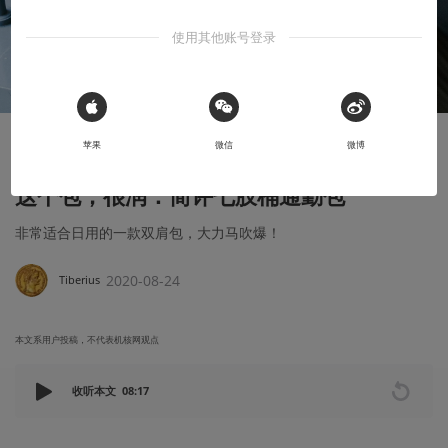
使用其他账号登录
 Sign in with Apple
苹果
微信
微博
显摆显摆
这个包，很润：简评七肢桶通勤包
非常适合日用的一款双肩包，大力马吹爆！
2020-08-24
Tiberius
本文系用户投稿，不代表机核网观点
收听本文
08:17