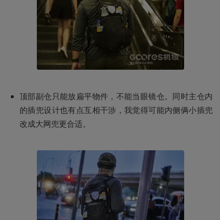
顶部副仓只能放扁平物件，不能当眼镜仓。同时主仓内
的插兜设计也有点互相干涉，我觉得可能内侧俩小插兜
改成大网兜更合适。