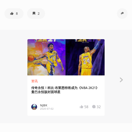
8
2
资讯
有感而发
传奇永恒！科比·布莱恩特将成为《NBA 2K21》
《NBA 2
曼巴永恒版封面球星
道阻且长
NJBK
NJBK
58
32
2020-07-02
2020-11