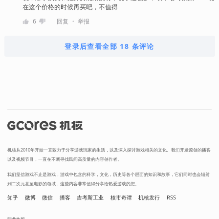
在这个价格的时候再买吧，不值得
・
6
回复
举报
登录后查看全部 18 条评论
机核从2010年开始一直致力于分享游戏玩家的生活，以及深入探讨游戏相关的文化。我们开发原创的播客
以及视频节目，一直在不断寻找民间高质量的内容创作者。
我们坚信游戏不止是游戏，游戏中包含的科学，文化，历史等各个层面的知识和故事，它们同时也会辐射
到二次元甚至电影的领域，这些内容非常值得分享给热爱游戏的您。
知乎
微博
微信
播客
吉考斯工业
核市奇谭
机核发行
RSS