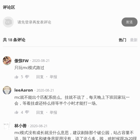
评论区
发送
共
18
条
评论
热门
最新
傲惊FW
・
2020-08-21
只玩mc模式路过
・
5
回复
举报
leeAaron
・
2020-08-21
mc就不能出个匹配系统么。挂就不说了，每天晚上下班回家玩一
会，等着挂虐还特么得等半个小时才能打一场。
・
4
回复
举报
林小善
・
2020-08-21
mc模式没有成长就没什么意思，建议剔除那个破公园，站占容量不
说，除了抽奖和健身房屁用没有，说了这么多，唉，啥时候跟2k20现