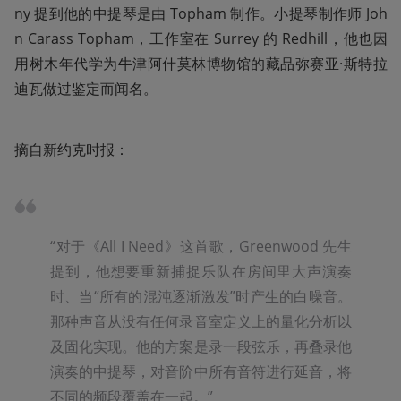
ny 提到他的中提琴是由 Topham 制作。小提琴制作师 Joh
n Carass Topham，工作室在 Surrey 的 Redhill，他也因
用树木年代学为牛津阿什莫林博物馆的藏品弥赛亚·斯特拉
迪瓦做过鉴定而闻名。
摘自新约克时报：
“对于《All I Need》这首歌，Greenwood 先生
提到，他想要重新捕捉乐队在房间里大声演奏
时、当“所有的混沌逐渐激发”时产生的白噪音。
那种声音从没有任何录音室定义上的量化分析以
及固化实现。他的方案是录一段弦乐，再叠录他
演奏的中提琴，对音阶中所有音符进行延音，将
不同的频段覆盖在一起。”