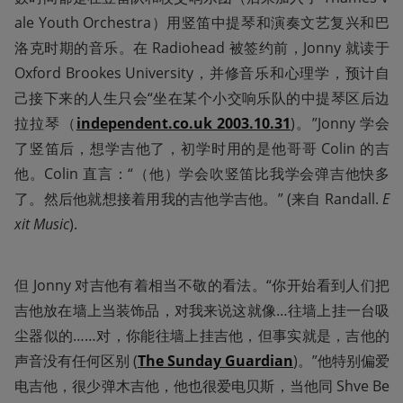
ale Youth Orchestra）用竖笛中提琴和演奏文艺复兴和巴
洛克时期的音乐。在 Radiohead 被签约前，Jonny 就读于 
Oxford Brookes University，并修音乐和心理学，预计自
己接下来的人生只会“坐在某个小交响乐队的中提琴区后边
拉拉琴（
independent.co.uk 2003.10.31
)。”Jonny 学会
了竖笛后，想学吉他了，初学时用的是他哥哥 Colin 的吉
他。Colin 直言：“（他）学会吹竖笛比我学会弹吉他快多
了。然后他就想接着用我的吉他学吉他。” (来自 Randall. 
E
xit Music
).
但 Jonny 对吉他有着相当不敬的看法。“你开始看到人们把
吉他放在墙上当装饰品，对我来说这就像…往墙上挂一台吸
尘器似的……对，你能往墙上挂吉他，但事实就是，吉他的
声音没有任何区别 (
The Sunday Guardian
)。”他特别偏爱
电吉他，很少弹木吉他，他也很爱电贝斯，当他同 Shve Be