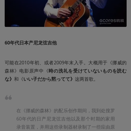
60年代日本产尼龙弦吉他
可能在2010年初、或者2009年末入手。大概用于《挪威的
森林》电影原声中《
時の洗礼を受けていないものを読む
な》
和《
いい子だから黙ってて》
这两首歌。
在《挪威的森林》的配乐创作期间，我到处搜罗
60年代的日产尼龙弦吉他以及那个时期的家用
录音装置，并用这些录制器材录制了一些应由原