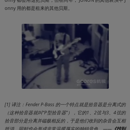
onny 用的都是租来的其他贝斯。
[1] 译注：Fender P-Bass 的一个特点就是拾音器是分离式的
（这种拾音器就叫“P型拾音器”），它的1、2弦与3、4弦的
拾音部分是分离并磁极相反的，于是他们收到的杂音会互相
抵消，同时也会形成非常温暖厚实的独特音色。——
《找到