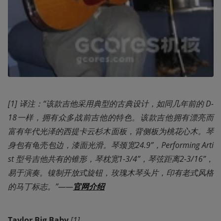
[1] 译注：“该款吉他采用典型的古典设计，如同几年前的 D-
18一样，拥有众多战前吉他的特色。该款吉他拥有漂亮而
富有年代光泽的西提卡云杉木面板，背侧板为桃花心木。琴
身包有龟壳包边，漆面光滑。琴颈宽24.9”，Performing Arti
st 型号吉他共有的锥形，琴枕宽1-3/4”，琴弦距离2-3/16”，
易于演奏。镍制开放式旋钮，玫瑰木琴头片，印有老式风格
的马丁标志。”——
官网介绍
Taylor Big Baby 
[1]