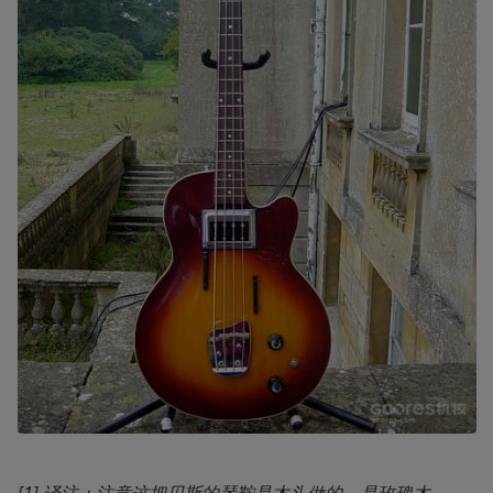
[1] 译注：注意这把贝斯的琴鞍是木头做的，是玫瑰木。