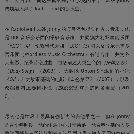
琴、竖笛 
[3]
，而这些摇滚舞台上少见的乐器，却被 Jonny 
成功融入到了 Radiohead 的音乐里。
在 Radiohead 以外 Jonny 的项目还包括创作古典音乐，他
是 BBC音乐会乐团的常驻音乐家，并同澳大利亚室内乐团
（ACO）
[4]
、伦敦当代乐团（LCO）
[5] 
和以及音乐无需多
言乐团（Wordless Music Orchestra）有过合作，并为各
大电影、纪录片谱过曲，包括阐述人类生命的
《身体之歌》
（
Body Song
）（2003）、大致以 Upton Sinclair 的小说
《
Oil！》
为故事基础的电影
《血色将至》
（2007），以及
改编自村上春树小说
《挪威的森林》
的同名电影（201
0）。
尽管他是世界上最具有创新力的吉他手之一，但在 Jonny 
的青少年时期，他的生活中心并非吉他。他青春时期的大多
数时间都是在竖笛队和校交响乐团（后来加入了 Thames V