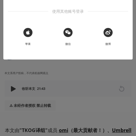
知识挖掘机
使用其他账号登录
设备之王：Radiohead 成员 Jonny
Greenwood 的音乐装备（其余弦乐器篇）
Dead Air Space 的图片中 Thom 和 Jonny 都弹奏过这把泰勒大宝
 Sign in with Apple
贝。
苹果
微信
微博
2020-09-06
家征
本文系用户投稿，不代表机核网观点
收听本文
21:43
⚠️ 未经作者授权 禁止转载
本文由
"TKOG译组"
成员 
omi
（最大贡献者！）、
Umbrell