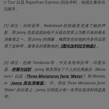
n Tzur 以及 Rajasthan Express
 [6]
合作时，他就主要担任
贝斯手。
[1] 译注：马特诺琴，Radiohead 的歌曲里充满了她的声
影，而 Jonny 也是该原始电子乐器在世界上为数不多的著名
演奏者之一。而 Jonny 的偶像，梅西安也在他的许多作品里
用了这种琴，最著名的要数他的
《图伦加利拉交响曲》
。
[2] 译注：也称 Tamburas等
，
中文名坦布拉琴，印度乐
器，
评测与试听
，Jonny 将其用在了个人的古典曲目《Minia
ture》以及《
Three Miniatures form 'Water'
》和 Miniatu
re（
Jonny 亲自演奏版
） 中。而在 Three Miniatures form 
'Water' 的乐谱上，Jonny 注明至少有一支琴在表演时得是真
琴。