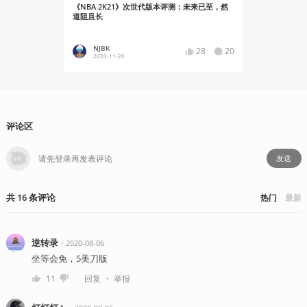
《NBA 2K21》次世代版本评测：未来已至，然
新主机新引擎
道阻且长
2K21》次
NJBK
NJBK
28
20
2020-11-20
2020-10
评论区
发送
共
16
条
评论
热门
最新
逆转录
・
2020-08-06
坐等会免，5美刀版
・
11
回复
举报