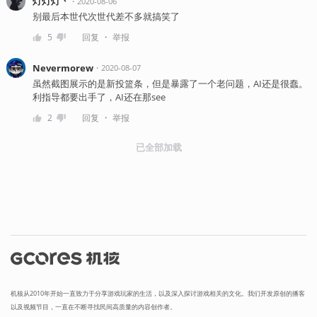
灯灯灯丶
・
2020-08-06
别最后本世代次世代差不多就搞笑了
・
5
回复
举报
Nevermorew
・
2020-08-07
虽然截图展示的是新投篮条，但是暴露了一个老问题，AI还是很蠢。
利指导都要出手了，AI还在那see
・
2
回复
举报
已全部加载
机核从2010年开始一直致力于分享游戏玩家的生活，以及深入探讨游戏相关的文化。我们开发原创的播客
以及视频节目，一直在不断寻找民间高质量的内容创作者。