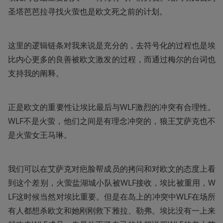
圣塔芭芭拉寻找火萤也是欧文死之前的计划。
这里的逻辑链条对我来说是充分的，去符号化的过程也是埃
比内心更多的良善被欧文激发的过程，而通过梅尔的台词也
支持我的阐释。
正是欧文的重要性让埃比最后与WLF激烈的冲突有合理性。
WLF不是火萤，他们之间是有理念冲突的，狼王艾萨克也不
是火萤女王马琳。
我们可以在艾萨克对疤脸帮成员的拷问和对欧文的态度上看
到这个差别，火萤盐湖城小队被WLF接收，埃比被重用，W
LF这时候当然对埃比重要。但是在岛上的冲突中WLF在场所
有人都想杀欧文和她刚刚救下雅拉、勒弗。埃比没有一上来