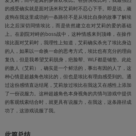
的感受确实就是面对汤米和艾莉时不忍心下手。即是说，顽
皮狗在我这里成功的一条路径不是从埃比自身的故事了解埃
比之后深切同情埃比，而是依然建立在对艾莉的爱的基础
上。在剧院对峙的boss战中，这种情感来到顶峰，在操作
埃比面对艾莉时，我理性上知道，艾莉确实杀光了埃比身边
的人，如果以一命换一命的思考方式，埃比也有充分的理由
复仇，但是我希望艾莉脱身，疤脸帮、WLF都是铺垫。此处
的敌人（艾莉），确实是一个鲜活的，事出有因的人了，这
种心情是超越角色埃比的，但也是埃比有理由感受到的。通
过这份感情直达结尾，艾莉放过埃比在我这又在感性上添加
了一份说服力。这种超越角色本身视角的共情与游戏中提供
的客观线索结合时，就更具有说服力，在我这，这条路径成
功了，这游戏说服了我。
此篇总结