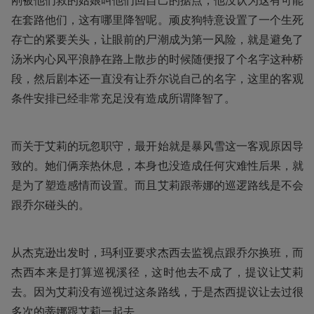
在套路他们，这有哪里降智呢。顽皮狗特意设置了一个生死
存亡的紧要关头，让眼前的尸潮成为第一风险，就是避免了
汤米内心风平浪静在路上散步的时候随便报了个名字这种桥
段，然后剧本还一直没有让乔尔说自己的名字，这里的客观
条件安排已经非常充足没有造成所谓降智了。
而关于艾莉的玩忽职守，最开始就是暴风雪这一客观原因导
致的。她们俩亲热休息，本身也没造成任何灾难性后果，就
是为了塑造感情而设置。而且艾莉跟蒂娜的巡逻路线是不会
跟乔尔碰头的。
从杰克逊出发时，玛利亚要求杰西去监视点跟乔尔换班，而
杰西本来是打算巡视溪径，这时他去不成了，提议让艾莉
去。因为艾莉没有巡视过这条路线，于是杰西提议让去过很
多次的蒂娜跟艾莉一起去。