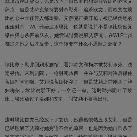
就攻击WLF成员，先是放下了自己的枪想说服WLF的老大艾
萨克，但是艾萨克坚持要射杀勒弗，追杀欧文，而欧文在埃
比的心中比任何人都重要。艾萨克正要开枪，被已经倒地的
姐姐射杀，WLF开始追杀埃比，也就是说并不是埃比突然无
缘由狠心杀害前队友。她尝试过要说服艾萨克，在WLF全员
都追杀她之后才反击，这个转变有什么不通顺之处呢？
埃比救下勒弗回到水族馆，看到欧文和梅尔被艾莉杀死，决
定寻仇。来到剧院，一枪射死杰西，并在与艾莉对决后抓住
蒂娜打算割喉。艾莉说蒂娜怀孕了，但是艾莉之前刚杀了孕
妇梅尔，埃比说那正好，一命还一命。这时勒弗阻止了埃
比，埃比放过了蒂娜和艾莉，叫艾莉不要再出现。
这时埃比首先已经放下了复仇，她虽然依然丑恨艾莉，但是
已经理解了艾莉对她穷追不舍的原因，也是因为她自己杀了
对方的“父亲”。加上欧文、雅拉、勒弗的影响，埃比再次尝