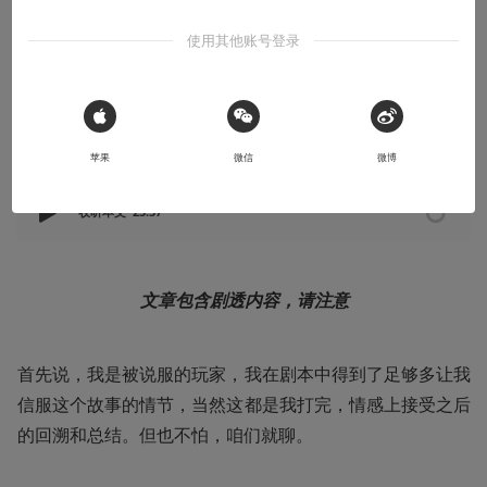
就当我是自我感动
使用其他账号登录
2020-06-29
核众czTInO
 Sign in with Apple
本文系用户投稿，不代表机核网观点
苹果
微信
微博
收听本文
23:37
文章包含剧透内容，请注意
首先说，我是被说服的玩家，我在剧本中得到了足够多让我
信服这个故事的情节，当然这都是我打完，情感上接受之后
的回溯和总结。但也不怕，咱们就聊。