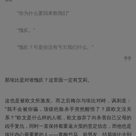
“你为什么要回来救我们”

“愧疚。”

“愧疚？可是你没有亏欠我们什么。”
那埃比是对谁愧疚？这里面一定有艾莉。
这也是被欧文所激发。而之后梅尔与埃比对峙，讽刺道：
“我不会被你骗，顶级疤脸杀手突然醒悟了？跟欧文没关
系？”欧文是什么样的人呢，欧文放弃了向杀害自己父母的
凶手复仇，同时一直保持着重返火萤的坚定信念，而他也是
埃比内心最重要的人——青梅竹马、前男友。结局埃比去到