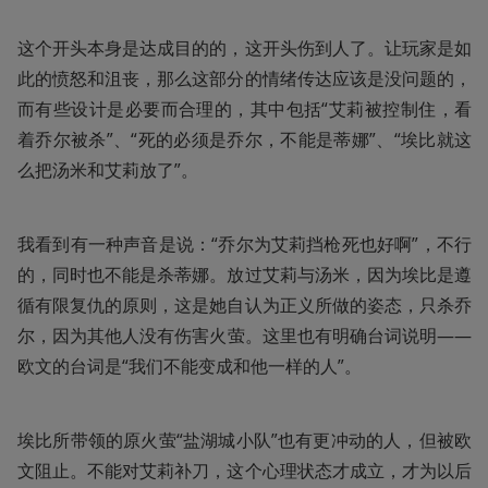
这个开头本身是达成目的的，这开头伤到人了。让玩家是如
此的愤怒和沮丧，那么这部分的情绪传达应该是没问题的，
而有些设计是必要而合理的，其中包括“艾莉被控制住，看
着乔尔被杀”、“死的必须是乔尔，不能是蒂娜”、“埃比就这
么把汤米和艾莉放了”。
我看到有一种声音是说：“乔尔为艾莉挡枪死也好啊”，不行
的，同时也不能是杀蒂娜。放过艾莉与汤米，因为埃比是遵
循有限复仇的原则，这是她自认为正义所做的姿态，只杀乔
尔，因为其他人没有伤害火萤。这里也有明确台词说明——
欧文的台词是“我们不能变成和他一样的人”。
埃比所带领的原火萤“盐湖城小队”也有更冲动的人，但被欧
文阻止。不能对艾莉补刀，这个心理状态才成立，才为以后