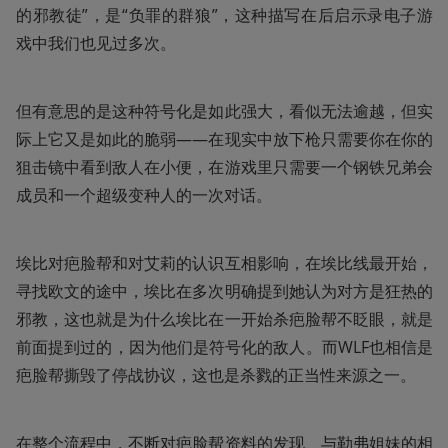
的邪教徒”，是“负罪的群狼”，这种描写在后启示录电子游
戏中我们也见过多次。
但有意思的是这种符号化是如此强大，看似无法逾越，但实
际上它又是如此的脆弱——在现实中放下枪只需要你在你的
狙击镜中看到敌人在小便，在游戏里只需要一个钢铁兄弟会
成员和一个超级变种人的一次对话。
埃比对疤脸帮和对艾莉的认识互相影响，在埃比线最开始，
寻找欧文的途中，埃比在多次明确提到她认为对方是狂热的
邪教，这也就是为什么埃比在一开始杀疤脸帮不眨眼，就是
前面提到过的，因为他们是符号化的敌人。而WLF也相信是
疤脸帮撕毁了停战协议，这也是杀戮的正当性来源之一。
在整个流程中，不断对疤脸帮资料的发现、与勒弗姐妹的相