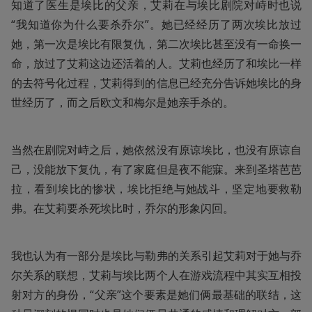
知道了医生是埃比的父亲，艾莉在与埃比剧院对峙时也说
“我知道你为什么要杀乔尔”。她已经经历了两次埃比放过
她，第一次是埃比有限复仇，第二次埃比甚至没有一命换一
命，放过了艾莉这边还活着的人。艾莉也经历了和埃比一样
的去符号化过程，艾莉得到的信息已经充分告诉她埃比的身
世经历了，而之后欧文和梅尔是她亲手杀的。
当然在剧院对峙之后，她依然没有原谅埃比，也没有原谅自
己，没能放下复仇，有了家庭但是夜不能寐。来到圣塔芭芭
拉，看到埃比的惨状，埃比拒绝与她战斗，坚定地要救勒
弗。在艾莉要杀死埃比时，乔尔的形象闪回。
我也认为有一部分是埃比与勒弗的关系引起艾莉对于她与乔
尔关系的联想，艾莉与埃比两个人在游戏流程中其实互相投
射对方的身份，“父亲”这个要素是她们俩最基础的联结，这