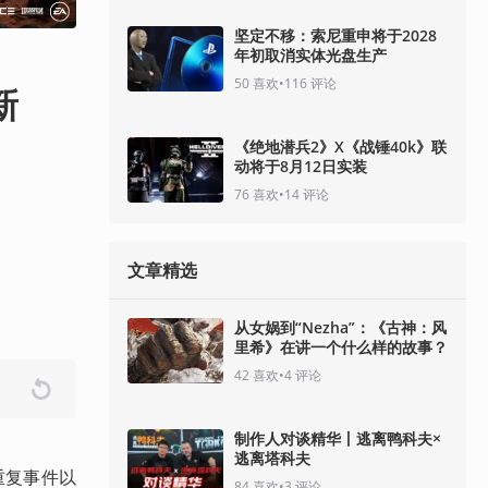
坚定不移：索尼重申将于2028
年初取消实体光盘生产
50
喜欢
•
116
评论
新
《绝地潜兵2》X《战锤40k》联
动将于8月12日实装
76
喜欢
•
14
评论
文章精选
从女娲到“Nezha”：《古神：风
里希》在讲一个什么样的故事？
42
喜欢
•
4
评论
制作人对谈精华丨逃离鸭科夫×
逃离塔科夫
重复事件以
84
喜欢
•
3
评论