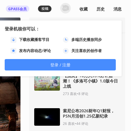
收藏
历史
消息
GPASS会员
最热资讯
登录机核你可以：
下载收藏播客节目
多端历史播放同步
【抽奖】四人合作战术射击游戏
《佣兵猎手》结束抢先体验，带
发布内容动态/评论
关注喜欢的创作者
来丰富内容更新
156
喜欢
•
129
评论
登录 / 注册
【抽奖】10万人95%好评如
潮！《多洛可小镇》1.0版今日
上线
273
喜欢
•
8
评论
索尼公布2026财年Q1财报，
PSN月活创1.25亿新纪录
26
喜欢
•
44
评论