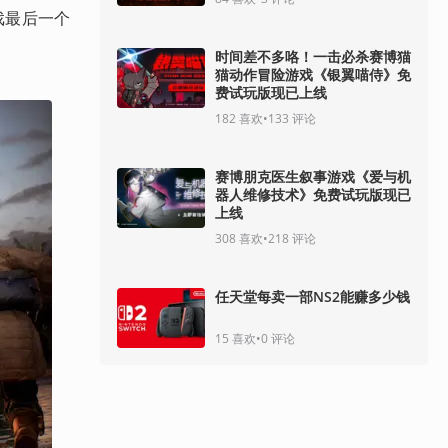
游戏最后一个
时间差不多咯！一击必杀赛博猫
猫动作冒险游戏《银翼喵侍》免
费试玩版现已上线
182
喜欢
•
133
评论
赛博朋克医生叙事游戏《爱与机
器人维修技术》免费试玩版现已
上线
308
喜欢
•
218
评论
任天堂每卖一部NS2能赚多少钱
15
喜欢
•
0
评论