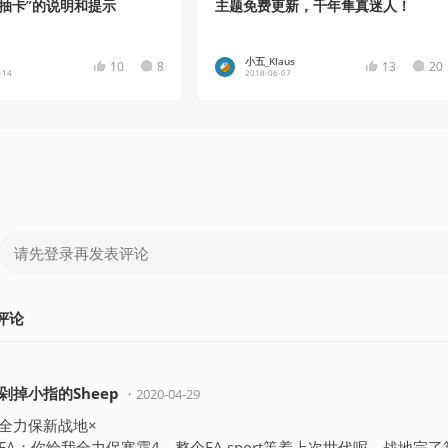
箱抽卡”的说明和提示
主题免费更新，千年隼真迷人！
小五_Klaus
10
8
13
20
-14
2018-06-07
评论
剁掉小指的Sheep
・
2020-04-29
全力保新战地×
EA：你给我全力保寒霜4，整个EA sport等着上次世代呢，战地完了