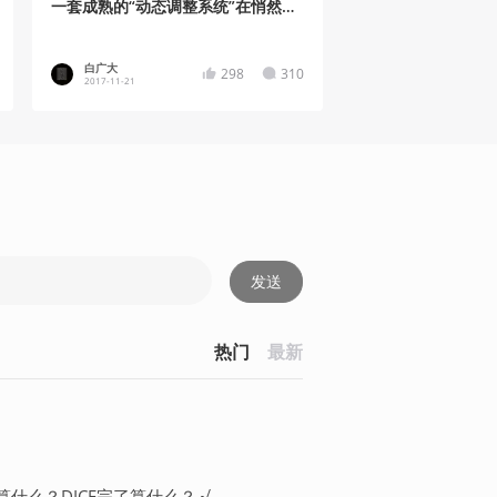
一套成熟的“动态调整系统”在悄然运
作
白广大
298
310
2017-11-21
发送
热门
最新
算什么？DICE完了算什么？ √