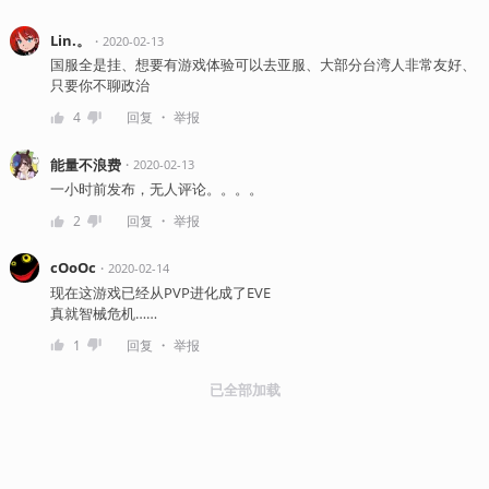
Lin.。
・
2020-02-13
国服全是挂、想要有游戏体验可以去亚服、大部分台湾人非常友好、
只要你不聊政治
・
4
回复
举报
能量不浪费
・
2020-02-13
一小时前发布，无人评论。。。。
・
2
回复
举报
cOoOc
・
2020-02-14
现在这游戏已经从PVP进化成了EVE
真就智械危机……
・
1
回复
举报
已全部加载