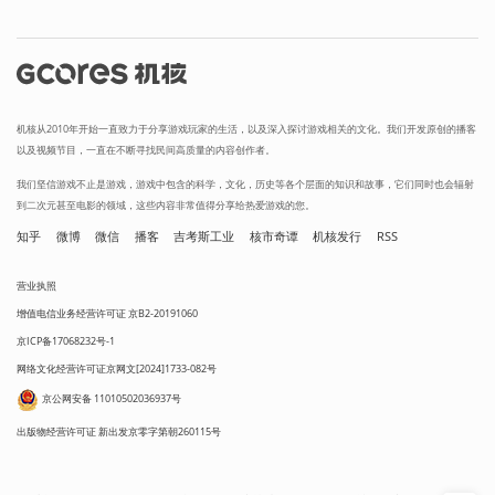
机核从2010年开始一直致力于分享游戏玩家的生活，以及深入探讨游戏相关的文化。我们开发原创的播客
以及视频节目，一直在不断寻找民间高质量的内容创作者。
我们坚信游戏不止是游戏，游戏中包含的科学，文化，历史等各个层面的知识和故事，它们同时也会辐射
到二次元甚至电影的领域，这些内容非常值得分享给热爱游戏的您。
知乎
微博
微信
播客
吉考斯工业
核市奇谭
机核发行
RSS
营业执照
增值电信业务经营许可证 京B2-20191060
京ICP备17068232号-1
网络文化经营许可证京网文[2024]1733-082号
京公网安备 11010502036937号
出版物经营许可证 新出发京零字第朝260115号