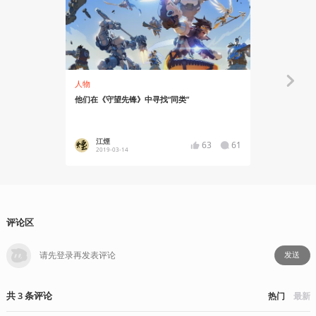
人物
资讯
他们在《守望先锋》中寻找“同类”
《守望先锋》
江煙
YT17
63
61
2019-03-14
2019-02
评论区
发送
共
3
条
评论
热门
最新