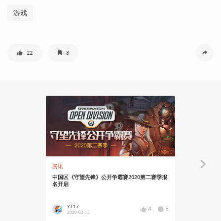
游戏
22
8
资讯
资讯
中国区《守望先锋》公开争霸赛2020第二赛季报
《守望先锋
名开启
动
YT17
YT17
4
5
2020-02-13
2020-01