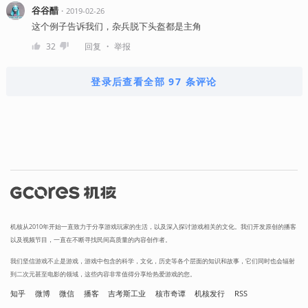
谷谷醋
・
2019-02-26
这个例子告诉我们，杂兵脱下头盔都是主角
・
32
回复
举报
登录后查看全部 97 条评论
机核从2010年开始一直致力于分享游戏玩家的生活，以及深入探讨游戏相关的文化。我们开发原创的播客
以及视频节目，一直在不断寻找民间高质量的内容创作者。
我们坚信游戏不止是游戏，游戏中包含的科学，文化，历史等各个层面的知识和故事，它们同时也会辐射
到二次元甚至电影的领域，这些内容非常值得分享给热爱游戏的您。
知乎
微博
微信
播客
吉考斯工业
核市奇谭
机核发行
RSS