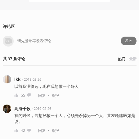
评论区
发送
共
97
条
评论
热门
最新
lkk
・
2019-02-26
以前我没得选，现在我想做一个好人
・
55
回复
举报
高海千歌
・
2019-02-26
有的时候，若想拯救一个人，必须先杀掉另一个人。某左轮庸医如是
说。
・
42
回复
举报