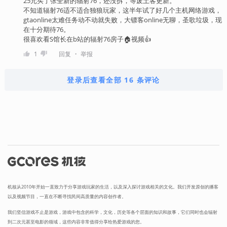
25元买了张全新的辐射76，还没拆，等废土客更新。
不知道辐射76适不适合独狼玩家，这半年试了好几个主机网络游戏，
gtaonline太难任务动不动就失败，大镖客online无聊，圣歌垃圾，现
在十分期待76。
很喜欢看S馆长在b站的辐射76房子🏠视频👍
・
1
回复
举报
登录后查看全部 16 条评论
机核从2010年开始一直致力于分享游戏玩家的生活，以及深入探讨游戏相关的文化。我们开发原创的播客
以及视频节目，一直在不断寻找民间高质量的内容创作者。
我们坚信游戏不止是游戏，游戏中包含的科学，文化，历史等各个层面的知识和故事，它们同时也会辐射
到二次元甚至电影的领域，这些内容非常值得分享给热爱游戏的您。