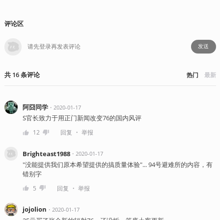
评论区
发送
共
16
条
评论
热门
最新
阿囧同学
・
2020-01-17
S官长致力于用正门新闻改变76的国内风评
・
12
回复
举报
Brighteast1988
・
2020-01-17
"没能提供我们原本希望提供的搞质量体验"... 94号避难所的内容，有
错别字
・
5
回复
举报
jojolion
・
2020-01-17