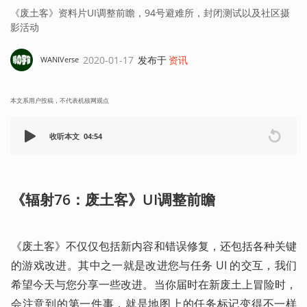
《废土客》资料片UI调整前瞻，94号避难所，封闭测试以及社区摄
影活动
2020-01-17
发布于
资讯
WANIVerse
本文系用户投稿，不代表机核网观点
收听本文
04:54
《辐射76：废土客》UI调整前瞻
《废土客》不仅仅包括新内容和错误修复，还包括各种关键
的游戏改进。其中之一就是改进您与任务 UI 的交互，我们
希望今天与您分享一些改进。当你届时在新废土上冒险时，
会注意到的第一件事，就是地图上的任务标记变得不一样