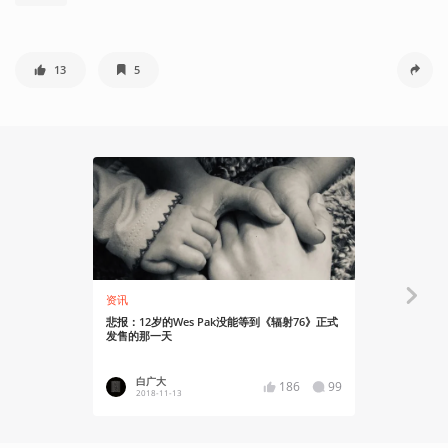
13
5
资讯
资讯
悲报：12岁的Wes Pak没能等到《辐射76》正式
Bethesd
发售的那一天
白广大
白广大
186
99
2018-11-13
2018-10