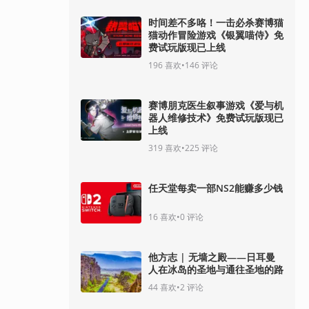
时间差不多咯！一击必杀赛博猫
猫动作冒险游戏《银翼喵侍》免
费试玩版现已上线
196
喜欢
•
146
评论
赛博朋克医生叙事游戏《爱与机
器人维修技术》免费试玩版现已
上线
319
喜欢
•
225
评论
任天堂每卖一部NS2能赚多少钱
16
喜欢
•
0
评论
他方志 | 无墙之殿——日耳曼
人在冰岛的圣地与通往圣地的路
44
喜欢
•
2
评论