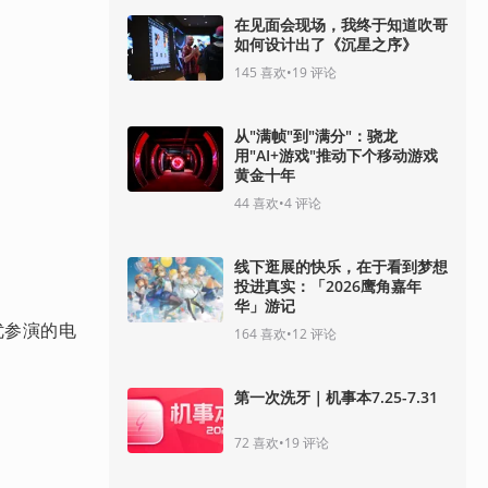
在见面会现场，我终于知道吹哥
如何设计出了《沉星之序》
145
喜欢
•
19
评论
从"满帧"到"满分"：骁龙
用"AI+游戏"推动下个移动游戏
黄金十年
44
喜欢
•
4
评论
线下逛展的快乐，在于看到梦想
投进真实：「2026鹰角嘉年
华」游记
优参演的电
164
喜欢
•
12
评论
第一次洗牙｜机事本7.25-7.31
72
喜欢
•
19
评论