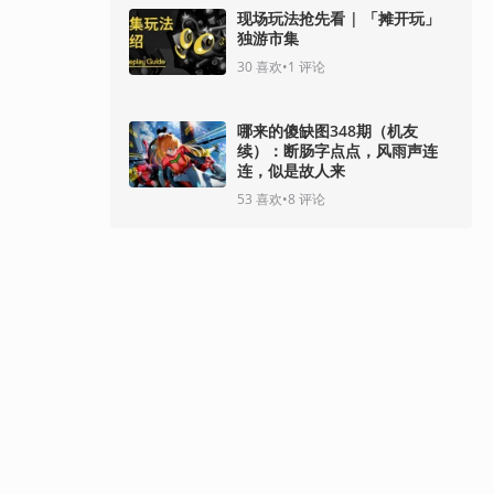
现场玩法抢先看 | 「摊开玩」
独游市集
30
喜欢
•
1
评论
哪来的傻缺图348期（机友
续）：断肠字点点，风雨声连
连，似是故人来
53
喜欢
•
8
评论