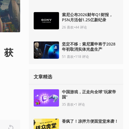
索尼公布2026财年Q1财报，
PSN月活创1.25亿新纪录
26
喜欢
•
44
评论
坚定不移：索尼重申将于2028
》获
年初取消实体光盘生产
51
喜欢
•
118
评论
文章精选
中国游戏，正走向全球“玩家帝
国”
35
喜欢
•
1
评论
香疯了！凉拌方便面堂堂来袭！