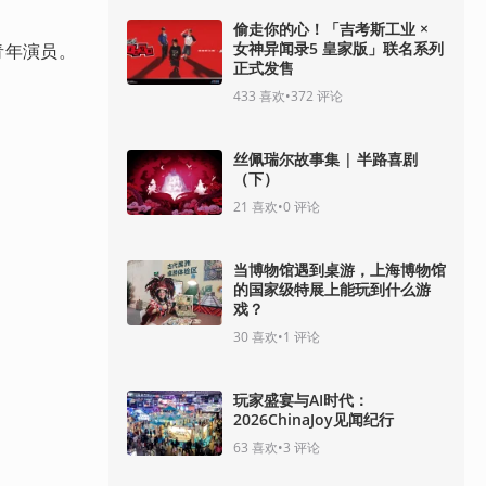
偷走你的心！「吉考斯工业 ×
女神异闻录5 皇家版」联名系列
青年演员。
正式发售
433
喜欢
•
372
评论
丝佩瑞尔故事集 | 半路喜剧
（下）
21
喜欢
•
0
评论
当博物馆遇到桌游，上海博物馆
的国家级特展上能玩到什么游
戏？
30
喜欢
•
1
评论
玩家盛宴与AI时代：
2026ChinaJoy见闻纪行
63
喜欢
•
3
评论