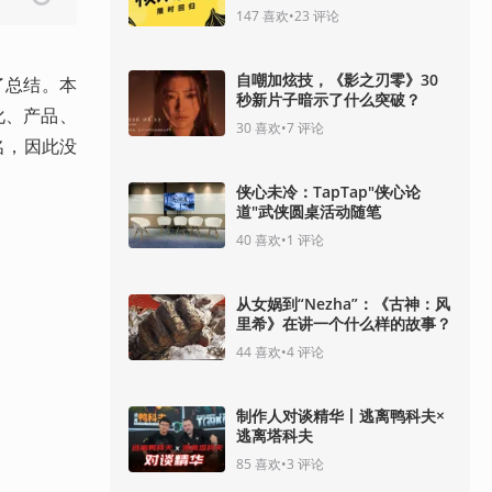
147
喜欢
•
23
评论
自嘲加炫技，《影之刃零》30
了总结。本
秒新片子暗示了什么突破？
化、产品、
30
喜欢
•
7
评论
名，因此没
侠心未冷：TapTap"侠心论
道"武侠圆桌活动随笔
40
喜欢
•
1
评论
从女娲到“Nezha”：《古神：风
里希》在讲一个什么样的故事？
44
喜欢
•
4
评论
制作人对谈精华丨逃离鸭科夫×
逃离塔科夫
85
喜欢
•
3
评论