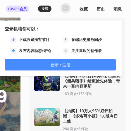
收藏
历史
消息
GPASS会员
最热资讯
登录机核你可以：
下载收藏播客节目
多端历史播放同步
《影之刃零》8月12日开启预
售！11分钟全新实机即将揭
发布内容动态/评论
关注喜欢的创作者
晓！
91
喜欢
•
33
评论
登录 / 注册
【抽奖】四人合作战术射击游戏
《佣兵猎手》结束抢先体验，带
来丰富内容更新
183
喜欢
•
158
评论
【抽奖】10万人95%好评如
潮！《多洛可小镇》1.0版今日
上线
284
喜欢
•
8
评论