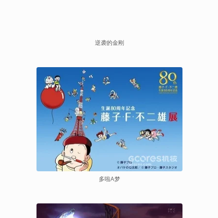
逆袭的金刚
多啦A梦