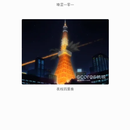
喰霊―零―
夜桜四重奏