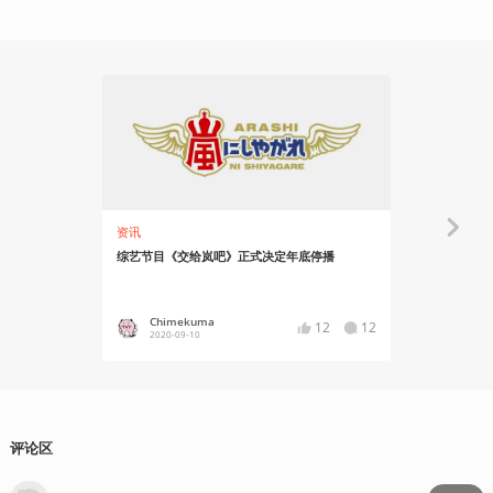
资讯
资讯
综艺节目《交给岚吧》正式决定年底停播
太过逼真，
Chimekuma
Chime
12
12
2020-09-10
2020-02
评论区