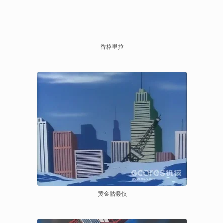
香格里拉
 黄金骷髅侠