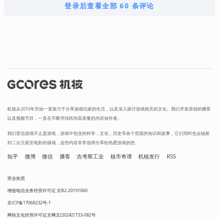
登录后查看全部 60 条评论
机核从2010年开始一直致力于分享游戏玩家的生活，以及深入探讨游戏相关的文化。我们开发原创的播客
以及视频节目，一直在不断寻找民间高质量的内容创作者。
我们坚信游戏不止是游戏，游戏中包含的科学，文化，历史等各个层面的知识和故事，它们同时也会辐射
到二次元甚至电影的领域，这些内容非常值得分享给热爱游戏的您。
知乎
微博
微信
播客
吉考斯工业
核市奇谭
机核发行
RSS
营业执照
增值电信业务经营许可证 京B2-20191060
京ICP备17068232号-1
网络文化经营许可证京网文[2024]1733-082号