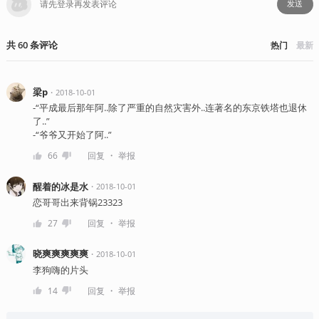
发送
共
60
条
评论
热门
最新
梁p
・
2018-10-01
-“平成最后那年阿..除了严重的自然灾害外..连著名的东京铁塔也退休
了..”
-“爷爷又开始了阿..”
・
66
回复
举报
醒着的冰是水
・
2018-10-01
恋哥哥出来背锅23323
・
27
回复
举报
晓爽爽爽爽爽
・
2018-10-01
李狗嗨的片头
・
14
回复
举报