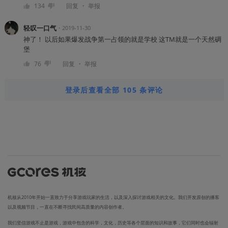
・
134
回复
举报
轻叹一口气
・
2019-11-30
神了！ 以后如果爆发战争第一占领的就是学校 这TM就是一个天然碉
堡
・
76
回复
举报
登录后查看全部 105 条评论
机核从2010年开始一直致力于分享游戏玩家的生活，以及深入探讨游戏相关的文化。我们开发原创的播客
以及视频节目，一直在不断寻找民间高质量的内容创作者。
我们坚信游戏不止是游戏，游戏中包含的科学，文化，历史等各个层面的知识和故事，它们同时也会辐射