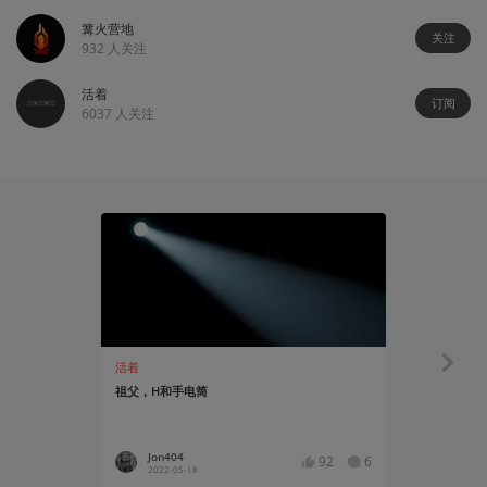
篝火营地
关注
932
人关注
活着
订阅
6037
人关注
活着
资讯
祖父，H和手电筒
产品公告：G
Jon404
温泉河
92
6
2022-05-18
2021-05