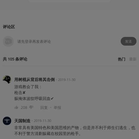
评论区
发送
共
105
条
评论
热门
最新
用树棍从背后将其击倒
・
2019-11-30
游戏教会了我：
枪击✘
躲掩体波纹呼吸回血✔
・
208
回复
举报
天国制造
・
2019-11-30
非常具有美国特色和美国思维的产物，但是并不利于师生们逃生，也
不利于警方清剿躲藏在校园里的枪手。