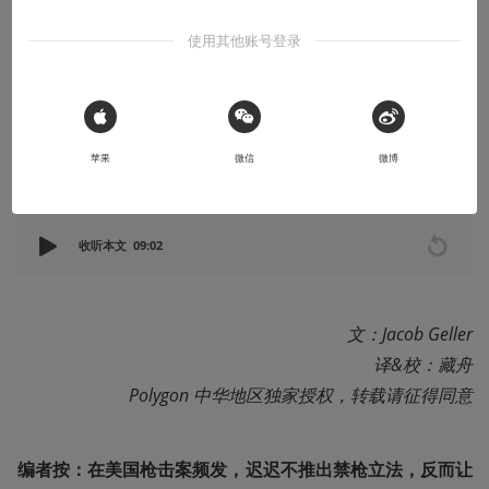
全还是一种悲哀？
使用其他账号登录
在彻底立法禁枪前，这或许是他们最后的防御举措
2019-11-30
篝火营地
 Sign in with Apple
苹果
微信
微博
本文系用户投稿，不代表机核网观点
收听本文
09:02
文：Jacob Geller

译&校：藏舟

Polygon 中华地区独家授权，转载请征得同意
编者按：在美国枪击案频发，迟迟不推出禁枪立法，反而让