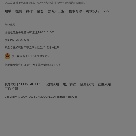
到二次元甚至电影的领域，这些内容非常值得分享给热爱游戏的您。
知乎
微博
微信
播客
吉考斯工业
核市奇谭
机核发行
RSS
营业执照
增值电信业务经营许可证 京B2-20191060
京ICP备17068232号-1
网络文化经营许可证京网文[2024]1733-082号
京公网安备 11010502036937号
出版物经营许可证 新出发京零字第朝260115号
联系我们 / CONTACT US
投稿须知
用户协议
隐私政策
社区规定
工作招聘
Copyright © 2009 - 2024 GAMECORES. All Rights Reserved