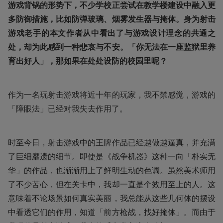
游戏背锅的形势下，不少学校正尝试在教学楼建设中融入更
多防御措施，比如防弹玻璃、烟雾发生器与掩体。身为射击
游戏老手的本文作者从中看出了与游戏设计理念的共通之
处，却为此感到一种悲哀与不安。「你无法在一座监狱里养
育出好人」，那如果在处处设防的校园里呢？
作为一名玩射击游戏将近十年的玩家，我不禁感觉，游戏的
「障眼法」已经对我失去作用了。
时至今日，射击游戏中的王牌作品已经越做越逼真，并充满
了巨细靡遗的细节。即使是《战争机器》这种一向「朴实无
华」的作品，也渐渐用上了鲜明生动的色调。虽然美术师用
了不少苦心，但在关卡中，我却一直是个效用至上的人。这
意味着不论场景如何真实美丽，我总能从这些几何体的摆设
中看透它们的作用，知道「前方枪战，找好掩体」。而由于