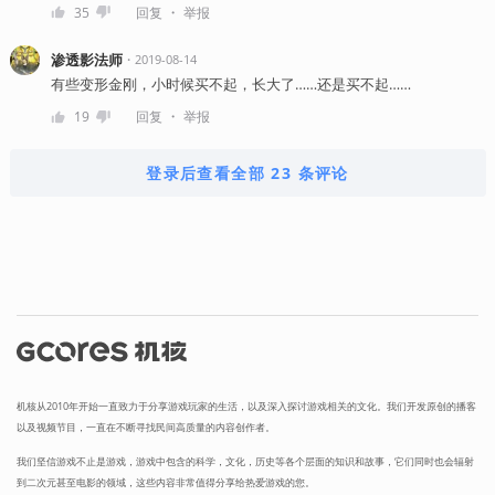
・
35
回复
举报
渗透影法师
・
2019-08-14
有些变形金刚，小时候买不起，长大了……还是买不起……
・
19
回复
举报
登录后查看全部 23 条评论
机核从2010年开始一直致力于分享游戏玩家的生活，以及深入探讨游戏相关的文化。我们开发原创的播客
以及视频节目，一直在不断寻找民间高质量的内容创作者。
我们坚信游戏不止是游戏，游戏中包含的科学，文化，历史等各个层面的知识和故事，它们同时也会辐射
到二次元甚至电影的领域，这些内容非常值得分享给热爱游戏的您。