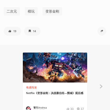
二次元
模玩
变形金刚
19
14
有感而发
知识挖掘机
Netflix《变形金刚：决战塞伯坦—围城》观后感
编译丨变形
警车Andrea
警车An
30
37