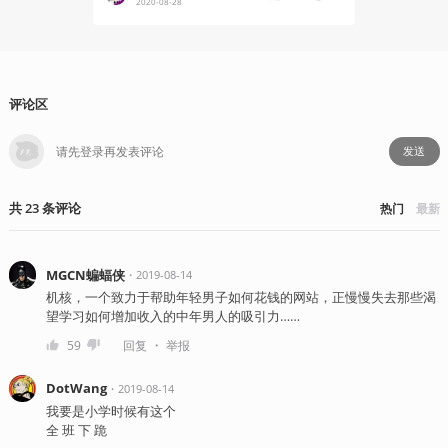
2020-08-28
2020-08
评论区
发送
共
23
条
评论
热门
最新
MGCN蝙蝠侠
・
2019-08-14
机核，一个致力于帮助年轻男子如何花钱的网站，正慢慢失去那些渴
望学习如何增加收入的中年男人的吸引力……
・
59
回复
举报
DotWang
・
2019-08-14
我要是小学时候有这个
全 班 下 跪