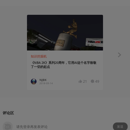
知识挖掘机
资讯
《NBA 2K》系列20周年，它用AI这个名字致敬
《NBA 2
了一切的起点
托昆博成为
NJBK
NJBK
21
49
2018-09-14
2018-07
评论区
发送