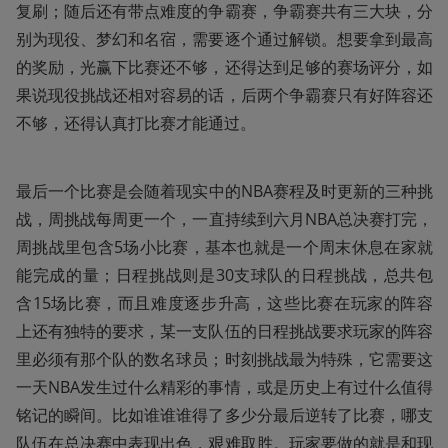
复刷；随后还有带点难度的争霸赛，争霸赛共有三大块，分
别为现役、梦幻和名宿，需要逐个通过解锁。想要拿到最高
的奖励，光赢下比赛还不够，还得达到足够的赛场评分，如
果说现役挑战还相对容易的话，后两个争霸赛只有好阵容还
不够，还得认真打比赛才能通过。
最后一个比赛是会随着现实中的NBA赛程及时更新的三种挑
战，周挑战每周更一个，一直持续到六月NBA总决赛打完，
周挑战里包含5场小比赛，基本也就是一个周末休息在家就
能完成的量；日程挑战则是30支球队的日程挑战，总共包
含15场比赛，而且难度逐步升高，这些比赛在玩家的阵容
上还有独特的要求，某一支队伍的日程挑战要求玩家的阵容
里必须有那个队的数名球员；时刻挑战最为特殊，它需要这
一天NBA发生过什么精彩的事情，或是历史上有过什么值得
铭记的瞬间。比如谁谁谁得了多少分最后逆转了比赛，哪支
队伍在总决赛中表现出色，艰难取胜。玩家要做的就是和现