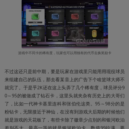
游戏中不同卡的稀有度，玩家也可以用独有的代币去换奖励卡
不过这还只是前中期，要是玩家在游戏里只能用用现役球员
来组建自己的队伍，那去看某音上的广告下个啥篮球大师不
就完了。于是乎2K还在这上头弄了几个稀有度，球员评分9
0～95的被做成了钻石卡，这里头就夹杂有历史上的大哥们
了，比如一代神卡基里连科和张伯伦这类。95～98分的是
粉钻卡，无限接近于神仙，在没有到游戏大后期的时候他们
就是游戏的天花板了，有些卡除了徽章少点别的和银河欧泊
差别不大。最高一等的就是银河欧泊卡，数值99拉满，要