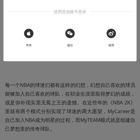
样？《NBA 2K》里的这个模式可能会适合
使用其他账号登录
你
说实话，想跳进这个坑代价还是很大的，一般来说我并不推荐大
家，除非你忍不住
 Sign in with Apple
苹果
微信
微博
2019-08-16
NJBK
每一个NBA的球迷们都有这样的幻想，幻想自己喜欢的球员
能够加入自己喜欢的球队，在职业生涯里取得梦幻的成就，
或是弥补现实里无冕之王的遗憾。在近些年的《NBA 2K》
里就有两个模式分别实现了球迷的两大愿望，MyCareer是
自己加入NBA成为明星的过程，而MyTEAM模式就是组建自
己梦想里的传奇球队。