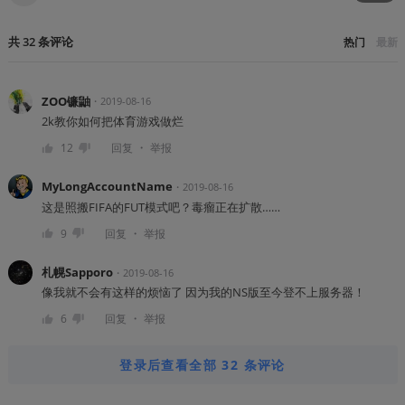
共
32
条
评论
热门
最新
ZOO镰鼬
・
2019-08-16
2k教你如何把体育游戏做烂
・
12
回复
举报
MyLongAccountName
・
2019-08-16
这是照搬FIFA的FUT模式吧？毒瘤正在扩散……
・
9
回复
举报
札幌Sapporo
・
2019-08-16
像我就不会有这样的烦恼了 因为我的NS版至今登不上服务器！
・
6
回复
举报
登录后查看全部 32 条评论