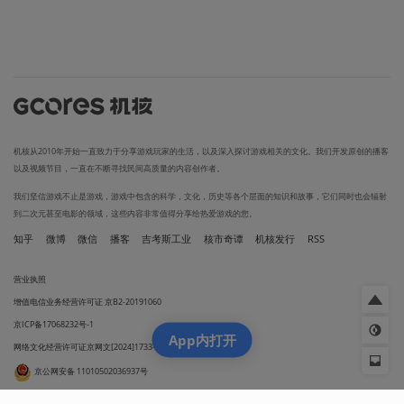
机核从2010年开始一直致力于分享游戏玩家的生活，以及深入探讨游戏相关的文化。我们开发原创的播客
以及视频节目，一直在不断寻找民间高质量的内容创作者。
我们坚信游戏不止是游戏，游戏中包含的科学，文化，历史等各个层面的知识和故事，它们同时也会辐射
到二次元甚至电影的领域，这些内容非常值得分享给热爱游戏的您。
知乎
微博
微信
播客
吉考斯工业
核市奇谭
机核发行
RSS
营业执照
增值电信业务经营许可证 京B2-20191060
京ICP备17068232号-1
App内打开
网络文化经营许可证京网文[2024]1733-082号
京公网安备 11010502036937号
出版物经营许可证 新出发京零字第朝260115号