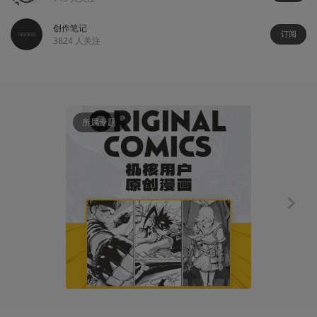
创作笔记
订阅
3824
人关注
所属专题
创作笔记
原创漫画丨
ALExZ
2022-12