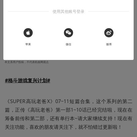
创作笔记
使用其他账号登录
漫画连载：《SUPER高玩老爸X》07-11
不定期更新的《高玩老爸》分支小短篇
 Sign in with Apple
2019-07-27
ALExZHAN13
苹果
微信
微博
本文系用户投稿，不代表机核网观点
#格斗游戏复兴计划#
《SUPER高玩老爸X》07~11短篇合集，这个系列的第二
篇，正传《高玩老爸》第一部1~10话已经完结啦，现在在
筹备前传和第二部，还有单行本~请大家继续支持！现在有
关注功能，喜欢的朋友请关注下，就不怕错过更新啦！