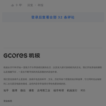
・
9
回复
举报
登录后查看全部 32 条评论
机核从2010年开始一直致力于分享游戏玩家的生活，以及深入探讨游戏相关的文化。我们开发原创的播客
以及视频节目，一直在不断寻找民间高质量的内容创作者。
我们坚信游戏不止是游戏，游戏中包含的科学，文化，历史等各个层面的知识和故事，它们同时也会辐射
到二次元甚至电影的领域，这些内容非常值得分享给热爱游戏的您。
知乎
微博
微信
播客
吉考斯工业
核市奇谭
机核发行
RSS
营业执照