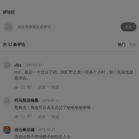
评论区
发送
共
32
条
评论
热门
最新
rftt
・
2019-07-27
md，最后一个过分了吧，我旷野之息一百多个小时，第一反应也是
塞尔达…
・
20
回复
举报
托马斯吴翰桑
・
2019-07-27
是林克！我也可以去见岳父了哈哈哈哈哈哈
・
12
回复
举报
布仑希尔德
・
2019-07-27
情说出四个带绿帽子的知名人士