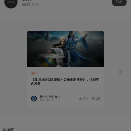
订阅
6635
人关注
资讯
有感而发
《真·三国无双8 帝国》公布全新预告片，计划年
聊聊ps4《
内发售
势不可挡的肖尔
小魔鸣
10
20
2021-06-28
2018-02
评论区