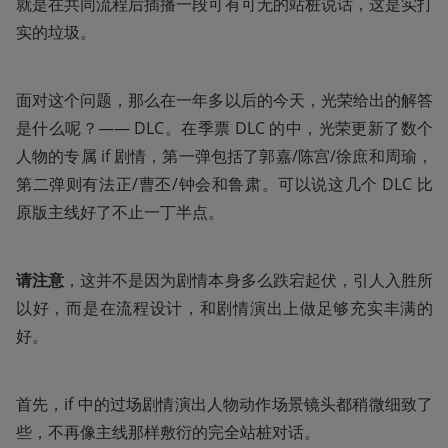
就是在共同流程后插播一段可有可无的站桩说话，这是实打
实的垃圾。
面对这个问题，那么在一年多以后的今天，光荣给出的解答
是什么呢？—— DLC。在季票 DLC 的中，光荣更新了数个
人物的专属 if 剧情，第一弹包括了郭嘉/陈宫/徐庶和周瑜，
第二弹则有法正/曹丕/钟会和鲁肃。可以说这几个 DLC 比
原版主线好了不止一丁半点。
请注意
，这并不是因为剧情本身多么跌宕起伏，引人入胜所
以好，而是在流程设计，和剧情演出上做足够充实丰满的
好。
首先，if 中的过场剧情演出人物动作场景镜头都稍微细致了
些，不再像主线那样敷衍的完全站桩对话。