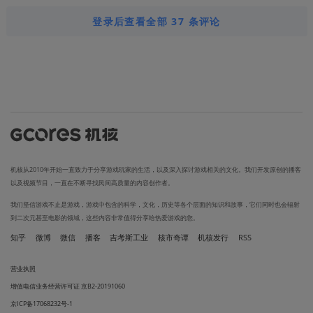
登录后查看全部 37 条评论
机核从2010年开始一直致力于分享游戏玩家的生活，以及深入探讨游戏相关的文化。我们开发原创的播客
以及视频节目，一直在不断寻找民间高质量的内容创作者。
我们坚信游戏不止是游戏，游戏中包含的科学，文化，历史等各个层面的知识和故事，它们同时也会辐射
到二次元甚至电影的领域，这些内容非常值得分享给热爱游戏的您。
知乎
微博
微信
播客
吉考斯工业
核市奇谭
机核发行
RSS
营业执照
增值电信业务经营许可证 京B2-20191060
京ICP备17068232号-1