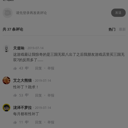
发送
共
37
条
评论
热门
最新
天道响
・
2019-07-14
这游戏最让我惊奇的是三国无双八出了之后我朋友游戏店里买三国无
双7的反而多了……
・
43
回复
举报
艾之大熊猫
・
2019-07-14
性补丁？跪求！
・
53
回复
举报
泷泽不萝拉
・
2019-07-14
每月都有性补丁
・
11
回复
举报