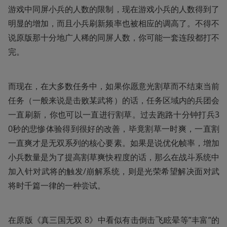
游戏中同屏小兵的人数的限制，现在游戏小兵的人数得到了
明显的增加，而且小兵刷新频率也被相应的调高了。不得不
说原版那十分地广人稀的同屏人数，你可能一套连段都打不
完。
而现在，在大多数任务中，如果你愿意光割草而不结束当前
任务（一般来说是击败某武将）的话，任务区域内的兵团会
一直刷新，你也可以一直进行割草。过去跑路十分钟打兵3
0秒的悲惨体验得到很好的改善，毕竟割草一时爽，一直割
一直爽才是无双系列的核心要素。如果是说优化帧率，增加
小兵数量是为了提高割草爽快程度的话，那么在战斗系统中
加入针对武将的触发/崩解系统，则是光荣希望解决面对武
将时千篇一律的一种尝试。
在原版《真三国无双 8》中看似有击倒击飞眩晕等”丰富”的