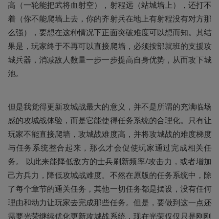
高（一轮能把武将血射空），射程远（站城墙上），还打不
着（你不能爬墙上去，你的齐射兵在地上有射程没有对方那
么强），要想在这种情况下正面突破难度可以想而知。其结
果是，玩家终于不再可以直接爬墙，必须按部就班的支援攻
城兵器，消减敌人数量一步一步提高自身优势，从而攻下城
池。
但是我觉得更新攻城战最大的意义，并不是所谓的充满临场
感的攻城战体验，而是它能使得任务系统的合理化。只有让
玩家不能直接爬墙，攻城战难度高，并将攻城战的难度梯度
与任务系统整合起来，那么才会促使玩家通过完成相关任
务。 以此来能降低敌方的士兵刷新频率/攻击力，或者增加
己方兵力，降低攻城战难度。不然在原版的任务系统中，除
了每个章节的通关任务，其他一切任务都是摆设，没有任何
理由和动力让玩家去完成那些任务。但是，要做到这一点还
需要光荣继续优化更新攻城战系统，现在光荣仅仅只是刚刚