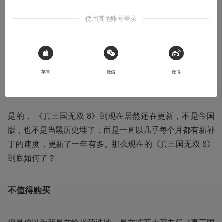
样了？
使用其他账号登录
什么，这垃圾游戏居然还在更新？
2019-07-14
Fszer
 Sign in with Apple
苹果
微信
微博
本文系用户投稿，不代表机核网观点
是的， 《真三国无双 8》到现在居然还在更新，不是帝国
版，也不是当黑历史埋了，而是一直以几乎每个月都有新补
丁的速度，更新了一年有多。那么现在的《真三国无双 8》
到底如何了？
不值得购买
但是你以为我是在给光荣洗地，是在推荐大家去买《真三国