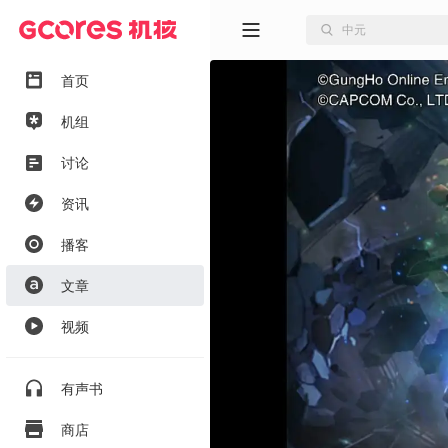
首页
机组
讨论
资讯
播客
文章
视频
有声书
商店