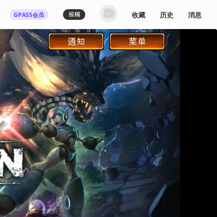
收藏
历史
消息
GPASS会员
登录机核你可以：
下载收藏播客节目
多端历史播放同步
发布内容动态/评论
关注喜欢的创作者
登录 / 注册