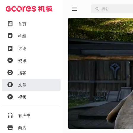
首页
机组
讨论
资讯
播客
文章
视频
有声书
商店