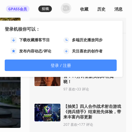
收藏
历史
消息
GPASS会员
最热资讯
登录机核你可以：
下载收藏播客节目
多端历史播放同步
《GTA6》“分量十足的一瞥”预
告将于8月28日推出
发布内容动态/评论
关注喜欢的创作者
37
喜欢
•
30
评论
登录 / 注册
《影之刃零》8月12日开启预
售！11分钟全新实机即将揭
晓！
97
喜欢
•
33
评论
【抽奖】四人合作战术射击游戏
《佣兵猎手》结束抢先体验，带
来丰富内容更新
207
喜欢
•
177
评论