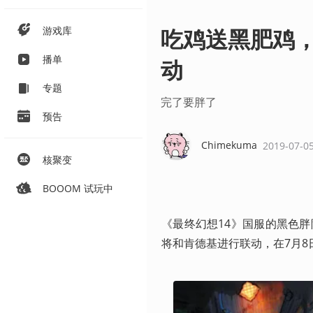
游戏库
吃鸡送黑肥鸡，
播单
动
专题
完了要胖了
预告
Chimekuma
2019-07-0
核聚变
BOOOM 试玩中
《最终幻想14》国服的黑色
将和肯德基进行联动，在7月8日