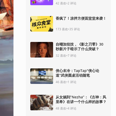
42
喜欢
•
2
评论
香疯了！凉拌方便面堂堂来袭！
173
喜欢
•
35
评论
自嘲加炫技，《影之刃零》30
秒新片子暗示了什么突破？
32
喜欢
•
7
评论
侠心未冷：TapTap"侠心论
道"武侠圆桌活动随笔
46
喜欢
•
1
评论
从女娲到“Nezha”：《古神：风
里希》在讲一个什么样的故事？
48
喜欢
•
4
评论