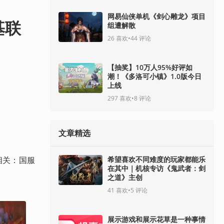
网易仙侠单机《剑心雕龙》项目
基联
组遭解散
26
喜欢
•
44
评论
【抽奖】10万人95%好评如
潮！《多洛可小镇》1.0版今日
上线
297
喜欢
•
8
评论
文章精选
希望喜欢不同难度的玩家都能乐
相关：国服
在其中｜机核专访《鬼武者：剑
之道》主创
41
喜欢
•
5
评论
展示游戏和展示花草是一种事情