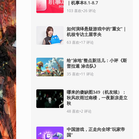
｜机事本8.1-8.7
103
喜欢
•
26
评论
如何演绎悬疑游戏中的“重女”｜
机核专访土屋李央
63
喜欢
•
17
评论
给“涂地”整点新活儿：小评《斯
普拉遁 涂击队》
35
喜欢
•
11
评论
哪来的傻缺图349（机友续）：
秋风吹雨过南楼，一夜新凉是立
秋
48
喜欢
•
2
评论
中国游戏，正走向全球“玩家帝
国”