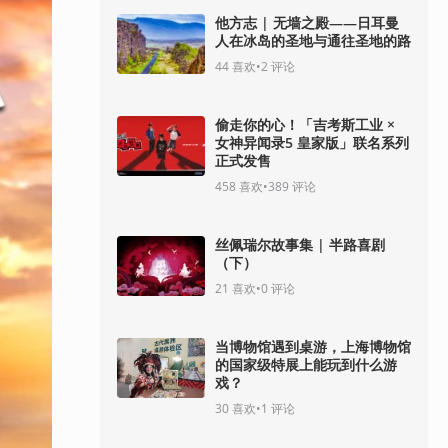
他方志 | 无墙之殿——日耳曼
人在冰岛的圣地与通往圣地的路
44
喜欢
•
2
评论
偷走你的心！「吉考斯工业 ×
女神异闻录5 皇家版」联名系列
正式发售
458
喜欢
•
389
评论
丝佩瑞尔故事集 | 半路喜剧
（下）
21
喜欢
•
0
评论
当博物馆遇到桌游，上海博物馆
的国家级特展上能玩到什么游
戏？
30
喜欢
•
1
评论