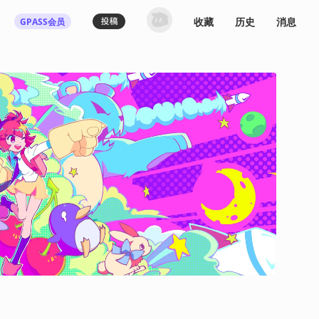
收藏
历史
消息
GPASS会员
登录机核你可以：
下载收藏播客节目
多端历史播放同步
发布内容动态/评论
关注喜欢的创作者
登录 / 注册